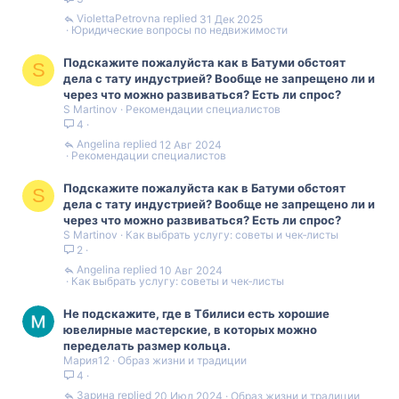
ViolettaPetrovna
31 Дек 2025
Юридические вопросы по недвижимости
Подскажите пожалуйста как в Батуми обстоят
S
дела с тату индустрией? Вообще не запрещено ли и
через что можно развиваться? Есть ли спрос?
S Martinov
Рекомендации специалистов
4
Angelina
12 Авг 2024
Рекомендации специалистов
Подскажите пожалуйста как в Батуми обстоят
S
дела с тату индустрией? Вообще не запрещено ли и
через что можно развиваться? Есть ли спрос?
S Martinov
Как выбрать услугу: советы и чек‑листы
2
Angelina
10 Авг 2024
Как выбрать услугу: советы и чек‑листы
Не подскажите, где в Тбилиси есть хорошие
ювелирные мастерские, в которых можно
переделать размер кольца.
Мария12
Образ жизни и традиции
4
Зарина
20 Июл 2024
Образ жизни и традиции