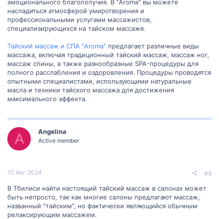
эмоционального благополучия. В "Aroma" вы можете
насладиться атмосферой умиротворения и
профессиональными услугами массажистов,
специализирующихся на тайском массаже.
Тайский массаж и СПА "Aroma"
предлагает различные виды
массажа, включая традиционный тайский массаж, массаж ног,
массаж спины, а также разнообразные SPA-процедуры для
полного расслабления и оздоровления. Процедуры проводятся
опытными специалистами, использующими натуральные
масла и техники тайского массажа для достижения
максимального эффекта.
Angelina
A
Active member
10 Авг 2024
#8
В Тбилиси найти настоящий тайский массаж в салонах может
быть непросто, так как многие салоны предлагают массаж,
названный "тайским", но фактически являющийся обычным
релаксирующим массажем.