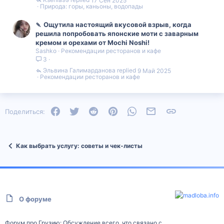
17 Сен 2025
Природа: горы, каньоны, водопады
🍡 Ощутила настоящий вкусовой взрыв, когда
решила попробовать японские моти с заварным
кремом и орехами от Mochi Noshi!
Sashko
Рекомендации ресторанов и кафе
3
Эльвина Галимарданова
9 Май 2025
Рекомендации ресторанов и кафе
Facebook
Twitter
Reddit
Pinterest
WhatsApp
Электронная почта
Ссылка
Поделиться:
Как выбрать услугу: советы и чек‑листы
О форуме
Форум про Грузию: Обсуждение всего, что связано с