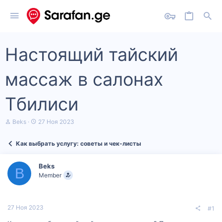
Настоящий тайский
массаж в салонах
Тбилиси
А
Д
Beks
27 Ноя 2023
в
а
т
т
Как выбрать услугу: советы и чек‑листы
о
а
р
н
т
а
Beks
е
ч
B
Member
м
а
ы
л
а
27 Ноя 2023
#1