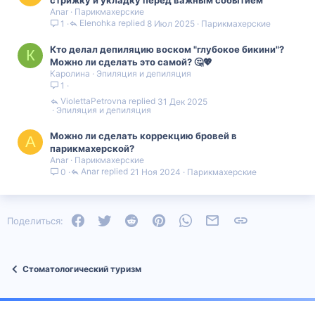
Anar
Парикмахерские
Elenohka
8 Июл 2025
Парикмахерские
1
Кто делал депиляцию воском "глубокое бикини"?
К
Можно ли сделать это самой? 🤔💖
Каролина
Эпиляция и депиляция
1
ViolettaPetrovna
31 Дек 2025
Эпиляция и депиляция
Можно ли сделать коррекцию бровей в
A
парикмахерской?
Anar
Парикмахерские
Anar
21 Ноя 2024
Парикмахерские
0
Facebook
Twitter
Reddit
Pinterest
WhatsApp
Электронная почта
Ссылка
Поделиться:
Стоматологический туризм