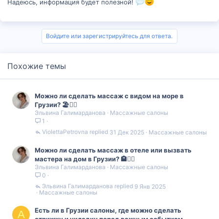
Надеюсь, информация будет полезной!
Войдите или зарегистрируйтесь для ответа.
Похожие темы
Можно ли сделать массаж с видом на море в
Грузии? 🏖️💆‍♀️
Эльвина Галимарданова
Массажные салоны
1
ViolettaPetrovna
31 Дек 2025
Массажные салоны
Можно ли сделать массаж в отеле или вызвать
мастера на дом в Грузии? 🏨💆‍♀️
Эльвина Галимарданова
Массажные салоны
0
Эльвина Галимарданова
9 Янв 2025
Массажные салоны
Есть ли в Грузии салоны, где можно сделать
A
стрижку и укладку перед важным событием