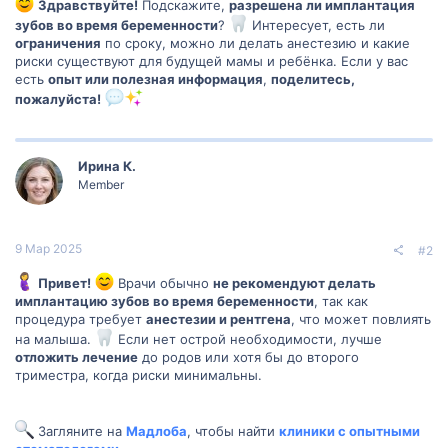
Здравствуйте!
Подскажите,
разрешена ли имплантация
зубов во время беременности
?
Интересует, есть ли
ограничения
по сроку, можно ли делать анестезию и какие
риски существуют для будущей мамы и ребёнка. Если у вас
есть
опыт или полезная информация
,
поделитесь,
пожалуйста!
Ирина К.
Member
9 Мар 2025
#2
Привет!
Врачи обычно
не рекомендуют делать
имплантацию зубов во время беременности
, так как
процедура требует
анестезии и рентгена
, что может повлиять
на малыша.
Если нет острой необходимости, лучше
отложить лечение
до родов или хотя бы до второго
триместра, когда риски минимальны.
Загляните на
Мадлоба
, чтобы найти
клиники с опытными