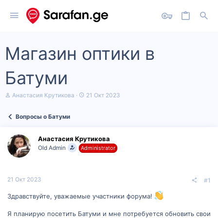
Магазин оптики в
Батуми
А
Д
Анастасия Крутикова
21 Окт 2023
в
а
т
т
Вопросы о Батуми
о
а
р
н
т
а
Анастасия Крутикова
е
ч
Old Admin
Administrator
м
а
ы
л
а
21 Окт 2023
#1
Здравствуйте, уважаемые участники форума!
Я планирую посетить Батуми и мне потребуется обновить свои