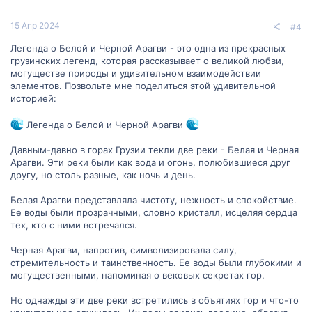
15 Апр 2024
#4
Легенда о Белой и Черной Арагви - это одна из прекрасных
грузинских легенд, которая рассказывает о великой любви,
могуществе природы и удивительном взаимодействии
элементов. Позвольте мне поделиться этой удивительной
историей:
Легенда о Белой и Черной Арагви
Давным-давно в горах Грузии текли две реки - Белая и Черная
Арагви. Эти реки были как вода и огонь, полюбившиеся друг
другу, но столь разные, как ночь и день.
Белая Арагви представляла чистоту, нежность и спокойствие.
Ее воды были прозрачными, словно кристалл, исцеляя сердца
тех, кто с ними встречался.
Черная Арагви, напротив, символизировала силу,
стремительность и таинственность. Ее воды были глубокими и
могущественными, напоминая о вековых секретах гор.
Но однажды эти две реки встретились в объятиях гор и что-то