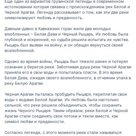
Еще один из вариантов грузинской легенды в современном
истолковании которая связана с происхождением рек Белой и
Черной Арагви. Легенда рассказывает о том, как эти две реки
символизируют любовь и преданность.
Давным-давно в Кавказских горах жили два молодых
влюбленных – Белая Дева и Черный Рыцарь. Их любовь была
глубокой и искренней, но судьба решила испытать их чувства.
Рыцарь был вызван на войну, и он обещал вернуться своей
возлюбленной.
Однако во время войны, Рыцарь был тяжело ранен и потерял
сознание у берегов реки. Заботливая душа реки Черной Арагви
приняла его в свои воды и попыталась спасти. В это время
Белая Дева, ожидая своего возлюбленного, в отчаянии упала в
реку Белую Арагви.
Черная Арагви пыталась пробудить Рыцаря, переплетая свои
воды с водами Белой Арагви. Их любовь была настолько
сильной, что реки решили объединиться, чтобы сохранить
жизнь Черного Рыцаря. Таким образом, реки Белой и Черной
Арагви стали соединять свои потоки и текли вместе, как
символ любви и преданности.
Согласно легенде, с этого момента реки стали называться