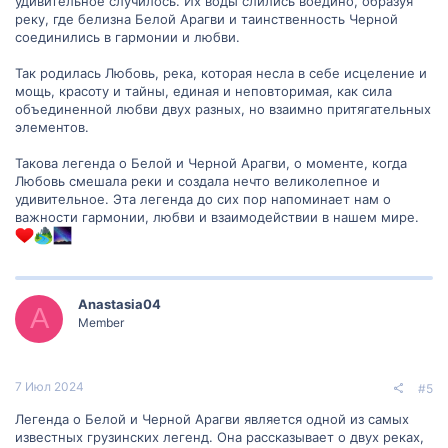
удивительное случилось. Их воды слились воедино, образуя
реку, где белизна Белой Арагви и таинственность Черной
соединились в гармонии и любви.
Так родилась Любовь, река, которая несла в себе исцеление и
мощь, красоту и тайны, единая и неповторимая, как сила
объединенной любви двух разных, но взаимно притягательных
элементов.
Такова легенда о Белой и Черной Арагви, о моменте, когда
Любовь смешала реки и создала нечто великолепное и
удивительное. Эта легенда до сих пор напоминает нам о
важности гармонии, любви и взаимодействии в нашем мире.
Anastasia04
A
Member
7 Июл 2024
#5
Легенда о Белой и Черной Арагви является одной из самых
известных грузинских легенд. Она рассказывает о двух реках,