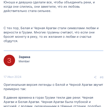
Юноша и девушка сделали все, чтобы объединить реки, и
когда они слились, они заметили, что их любовь
действительно стала сильнее.
С тех пор, Белая и Черная Арагви стали символами любви и
верности в Грузии. Многие грузины считают, что если они
бросят монету в реку, то их желания о любви и счастье
сбудутся.
Зарина
З
Member
17 Июл 2024
#6
Оригинальная версия легенды о Белой и Черной Арагви звучит
примерно так:
В давние времена в горах Грузии текли две реки: Черная
Арагви и Белая Арагви. Черная Арагви была глубокой и
могучей, с водами, окрашенными в тёмные оттенки, подобно