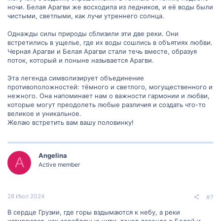
ночи. Белая Арагви же восходила из ледников, и её воды были
чистыми, светлыми, как лучи утреннего солнца.
Однажды силы природы сблизили эти две реки. Они
встретились в ущелье, где их воды сошлись в объятиях любви.
Черная Арагви и Белая Арагви стали течь вместе, образуя
поток, который и поныне называется Арагви.
Эта легенда символизирует объединение
противоположностей: тёмного и светлого, могущественного и
нежного. Она напоминает нам о важности гармонии и любви,
которые могут преодолеть любые различия и создать что-то
великое и уникальное.
Желаю встретить вам вашу половинку!
Angelina
A
Active member
28 Июл 2024
#7
В сердце Грузии, где горы вздымаются к небу, а реки