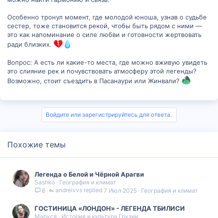
Особенно тронул момент, где молодой юноша, узнав о судьбе
сестер, тоже становится рекой, чтобы быть рядом с ними —
это как напоминание о силе любви и готовности жертвовать
ради близких.
Вопрос: А есть ли какие-то места, где можно вживую увидеть
это слияние рек и почувствовать атмосферу этой легенды?
Возможно, стоит съездить в Пасанаури или Жинвали?
Войдите или зарегистрируйтесь для ответа.
Похожие темы
Легенда о Белой и Чёрной Арагви
Sashko
География и климат
andreivvs
7 Июл 2025
География и климат
8
ГОСТИНИЦА «ЛОНДОН» - ЛЕГЕНДА ТБИЛИСИ
Маруся
История и культура Грузии