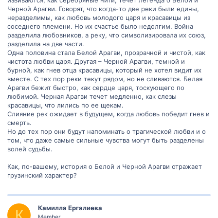
извиваются, как серебряные нити, течет легенда о Белой и
Черной Арагви. Говорят, что когда-то две реки были едины,
неразделимы, как любовь молодого царя и красавицы из
соседнего племени. Но их счастье было недолгим. Война
разделила любовников, а реку, что символизировала их союз,
разделила на две части.
Одна половина стала Белой Арагви, прозрачной и чистой, как
чистота любви царя. Другая – Черной Арагви, темной и
бурной, как гнев отца красавицы, который не хотел видит их
вместе. С тех пор реки текут рядом, но не сливаются. Белая
Арагви бежит быстро, как сердце царя, тоскующего по
любимой. Черная Арагви течет медленно, как слезы
красавицы, что лились по ее щекам.
Слияние рек ожидает в будущем, когда любовь победит гнев и
смерть.
Но до тех пор они будут напоминать о трагической любви и о
том, что даже самые сильные чувства могут быть разделены
волей судьбы.
Как, по-вашему, история о Белой и Черной Арагви отражает
грузинский характер?
Камилла Ергалиева
К
Member