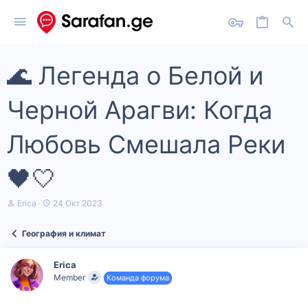
🌊 Легенда о Белой и
Черной Арагви: Когда
Любовь Смешала Реки
🖤🤍
А
Д
Erica
24 Окт 2023
в
а
т
т
География и климат
о
а
р
н
т
а
Erica
е
ч
Member
Команда форума
м
а
ы
л
а