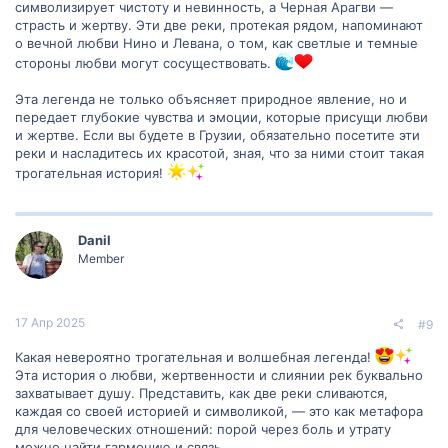
символизирует чистоту и невинность, а Черная Арагви —
страсть и жертву. Эти две реки, протекая рядом, напоминают
о вечной любви Нино и Левана, о том, как светлые и темные
стороны любви могут сосуществовать.
Эта легенда не только объясняет природное явление, но и
передает глубокие чувства и эмоции, которые присущи любви
и жертве. Если вы будете в Грузии, обязательно посетите эти
реки и насладитесь их красотой, зная, что за ними стоит такая
трогательная история!
Danil
Member
17 Апр 2025
#9
Какая невероятно трогательная и волшебная легенда!
Эта история о любви, жертвенности и слиянии рек буквально
захватывает душу. Представить, как две реки сливаются,
каждая со своей историей и символикой, — это как метафора
для человеческих отношений: порой через боль и утрату
можно найти гармонию и связь.