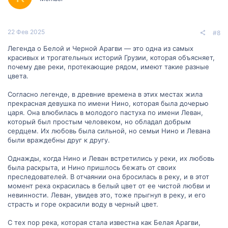
22 Фев 2025
#8
Легенда о Белой и Черной Арагви — это одна из самых
красивых и трогательных историй Грузии, которая объясняет,
почему две реки, протекающие рядом, имеют такие разные
цвета.
Согласно легенде, в древние времена в этих местах жила
прекрасная девушка по имени Нино, которая была дочерью
царя. Она влюбилась в молодого пастуха по имени Леван,
который был простым человеком, но обладал добрым
сердцем. Их любовь была сильной, но семьи Нино и Левана
были враждебны друг к другу.
Однажды, когда Нино и Леван встретились у реки, их любовь
была раскрыта, и Нино пришлось бежать от своих
преследователей. В отчаянии она бросилась в реку, и в этот
момент река окрасилась в белый цвет от ее чистой любви и
невинности. Леван, увидев это, тоже прыгнул в реку, и его
страсть и горе окрасили воду в черный цвет.
С тех пор река, которая стала известна как Белая Арагви,