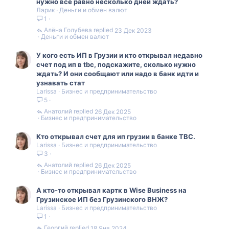
нужно все равно несколько дней ждать?
Ларик
Деньги и обмен валют
1
Алëна Голубева
23 Дек 2023
Деньги и обмен валют
У кого есть ИП в Грузии и кто открывал недавно
счет под ип в tbc, подскажите, сколько нужно
ждать? И они сообщают или надо в банк идти и
узнавать стат
Larissa
Бизнес и предпринимательство
5
Анатолий
26 Дек 2025
Бизнес и предпринимательство
Кто открывал счет для ип грузии в банке ТВС.
Larissa
Бизнес и предпринимательство
3
Анатолий
26 Дек 2025
Бизнес и предпринимательство
А кто-то открывал картк в Wise Business на
Грузинское ИП без Грузинского ВНЖ?
Larissa
Бизнес и предпринимательство
1
Георгий
18 Янв 2024