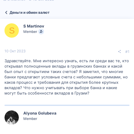
в
а
т
т
Деньги и обмен валют
о
а
р
н
т
а
S Martinov
е
ч
S
Member
м
а
ы
л
а
10 Окт 2023
#1
Здравствуйте. Мне интересно узнать, есть ли среди вас те, кто
открывал полноценные вклады в грузинских банках и какой
был опыт с открытием таких счетов? Я заметил, что многие
банки предлагают условные счета с небольшими суммами, но
каков процесс и требования для открытия более крупных
вкладов? Что нужно учитывать при выборе банка и какие
могут быть особенности вкладов в Грузии?
Alyona Golubeva
Member