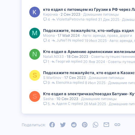
кто ездил с питомцем из Грузии в РФ через Л
Кирочка
2 Сен 2023
Домашние питомцы
ViolettaPetrovna
31 Дек 2025
Домаш
4
Подскажите, пожалуйста, кто-нибудь ездил н
M
Moona
17 Май 2024
Авто: аренда, права, дороги
JuNeTiN
19 Июл 2025
Авто: аренда,
4
Кто ездил в Армению армянскими железными 
N
Natali.N333
18 Сен 2023
Советы путешественни
Георгий
20 Янв 2024
Советы путеш
1
Подскажите пожалуйста, кто ездил в Казахс
S
S Martinov
17 Сен 2023
Домашние питомцы
Elenohka
8 Июл 2025
Домашние пит
9
Кто ездил в электричках/поездах Батуми- К
S
Sasha
10 Сен 2023
Домашние питомцы
Аделя С
26 Май 2025
Домашние пи
5
Facebook
Twitter
Reddit
Pinterest
WhatsApp
Электронная
Ссылка
Поделиться: