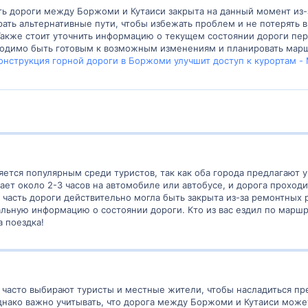
сть дороги между Боржоми и Кутаиси закрыта на данный момент из
ть альтернативные пути, чтобы избежать проблем и не потерять 
Также стоит уточнить информацию о текущем состоянии дороги пе
ходимо быть готовым к возможным изменениям и планировать маршр
онструкция горной дороги в Боржоми улучшит доступ к курортам - M
ется популярным среди туристов, так как оба города предлагают
ает около 2-3 часов на автомобиле или автобусе, и дорога проход
ы часть дороги действительно могла быть закрыта из-за ремонтных
альную информацию о состоянии дороги. Кто из вас ездил по марш
а поездка!
часто выбирают туристы и местные жители, чтобы насладиться пр
нако важно учитывать, что дорога между Боржоми и Кутаиси может