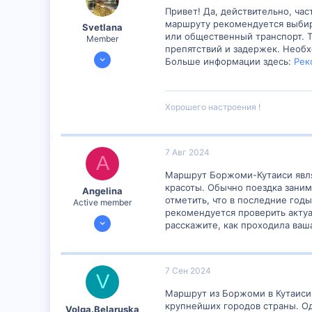
Привет! Да, действительно, ча
маршруту рекомендуется выбира
Svetlana
или общественный транспорт. 
Member
препятствий и задержек. Необ
16 Мар 2024
Больше информации здесь:
Рек
498
13
18
Хорошего настроения !
42
7 Авг 2024
A
Маршрут Боржоми-Кутаиси явля
красоты. Обычно поездка заним
Angelina
отметить, что в последние год
Active member
рекомендуется проверить акту
24 Июл 2024
расскажите, как проходила ваш
1,204
2
38
7 Сен 2024
V
Маршрут из Боржоми в Кутаиси 
крупнейших городов страны. Од
Volga.Belaruska