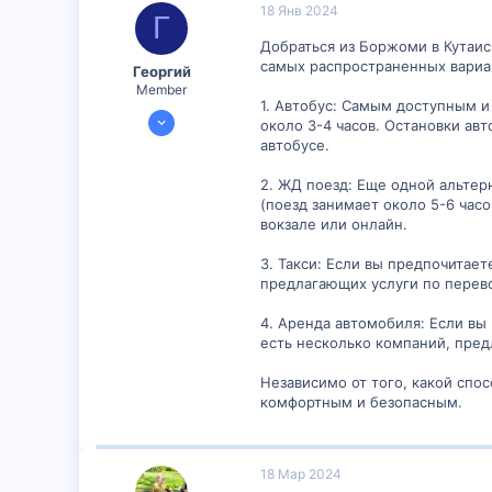
18 Янв 2024
Г
6
Добраться из Боржоми в Кутаис
самых распространенных вариа
Георгий
Member
1. Автобус: Самым доступным и
16 Янв 2024
около 3-4 часов. Остановки ав
892
автобусе.
2
2. ЖД поезд: Еще одной альтер
16
(поезд занимает около 5-6 часо
вокзале или онлайн.
3. Такси: Если вы предпочитае
предлагающих услуги по перево
4. Аренда автомобиля: Если вы
есть несколько компаний, пред
Независимо от того, какой спо
комфортным и безопасным.
18 Мар 2024