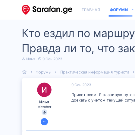
ГЛАВНАЯ
ФОРУМЫ
Кто ездил по маршру
Правда ли то, что за
А
Д
Илья
9 Сен 2023
в
а
т
т
Форумы
Практическая информация туриста
о
а
р
н
т
а
9 Сен 2023
е
ч
м
а
Привет всем! Я планирую путеш
ы
л
доехать с учетом текущей ситу
Илья
а
Member
4 Сен 2023
51
1