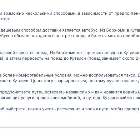
и возможно несколькими способами, в зависимости от предпочтен
нтов:
 дешевым способом доставки является автобус. Из Боржоми в Кутаи
тобусов обычно находятся в центре города, а билеты можно приобре
нативой является поезд. Из Боржоми нет прямых поездов в Кутаиси
в), а затем пересесть на поезд до Кутаиси (поезд занимает около 
те более комфортабельные условия, можно воспользоваться такси. 
зке в Кутаиси. Цены могут варьироваться, поэтому лучше заранее 
 предпочитаете путешествовать независимо и вам нравится водить
лагающих услуги проката автомобилей, и путь до Кутаиси займет ок
соб выберете, важно учесть расписания и время пути, чтобы сдела