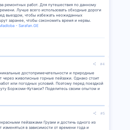
-за ремонтных работ. Для путешествия по данному
времени. Лучше всего использовать обходные дороги
ред выездом, чтобы избежать неожиданных
ут заранее, чтобы сэкономить время и нервы.
adloba - Sarafan.GE
#4
 уникальные достопримечательности и природные
ит через живописные горные пейзажи. Однако стоит
 работ или погодных условий. Поэтому перед поездкой
руту Боржоми-Кутаиси? Поделитесь своим опытом и
#5
екрасными пейзажами Грузии и достичь одного из
 изменяться в зависимости от времени года и