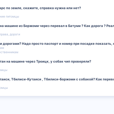
арс по земле, скажите, справка нужна или нет?
ние питомцы
а машине из Боржоми через перевал в Батуми ? Как дорога ? Реал
 права, дороги
дорогами? Надо просто паспорт и номер при посадке показать, н
кам
ественникам
тан на машине через Троицк, у собак чип проверяли?
омцы
утаиси, Тбилиси-Кутаиси , Тбилиси-Боржоми с собакой? Как перев
томцы
 почта