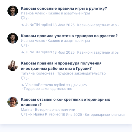
Каковы основные правила игры в рулетку?
Иванов Алекс
Казино и азартные игры
2
JuNeTiN
18 Июл 2025
Казино и азартные игры
Каковы правила участия в турнирах по рулетке?
Иванов Алекс
Казино и азартные игры
1
JuNeTiN
18 Июл 2025
Казино и азартные игры
Каковы правила и процедура получения
иностранных рабочих виз в Грузии?
Татьяна Колеснёва
Трудовое законодательство
5
ViolettaPetrovna
31 Дек 2025
Трудовое законодательство
Каковы отзывы о конкретных ветеринарных
клиниках?
Marina
Ветеринарные клиники
Ирина К.
19 Янв 2025
Ветеринарные клиники
1