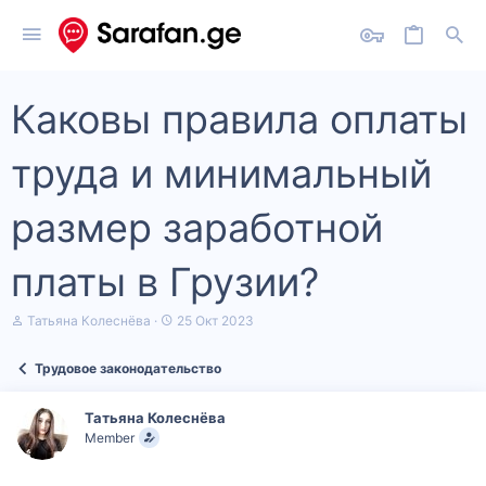
Каковы правила оплаты
труда и минимальный
размер заработной
платы в Грузии?
А
Д
Татьяна Колеснёва
25 Окт 2023
в
а
т
т
Трудовое законодательство
о
а
р
н
т
а
Татьяна Колеснёва
е
ч
Member
м
а
ы
л
а