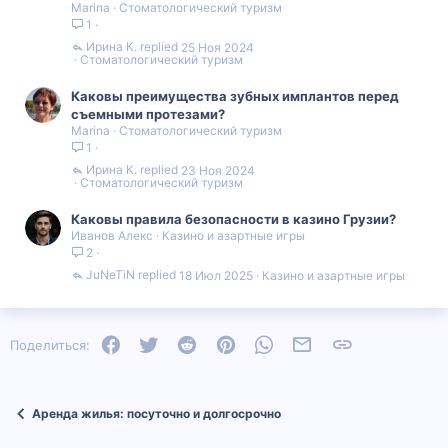
Marina
Стоматологический туризм
1
Ирина К.
25 Ноя 2024
Стоматологический туризм
Каковы преимущества зубных имплантов перед
съемными протезами?
Marina
Стоматологический туризм
1
Ирина К.
23 Ноя 2024
Стоматологический туризм
Каковы правила безопасности в казино Грузии?
Иванов Алекс
Казино и азартные игры
2
JuNeTiN
18 Июл 2025
Казино и азартные игры
Facebook
Twitter
Reddit
Pinterest
WhatsApp
Электронная почта
Ссылка
Поделиться:
Аренда жилья: посуточно и долгосрочно