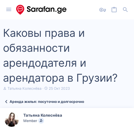
Каковы права и
обязанности
арендодателя и
арендатора в Грузии?
А
Д
Татьяна Колеснёва
25 Окт 2023
в
а
т
т
Аренда жилья: посуточно и долгосрочно
о
а
р
н
т
а
Татьяна Колеснёва
е
ч
Member
м
а
ы
л
а