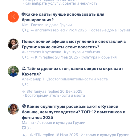
Как выбрать услугу: советы и чек‑листы
🌐 Какие сайты лучше использовать для
K
бронирования?
Kim
Гостевые дома Грузии
andreivvs
7 Июл 2025
Гостевые дома Грузии
2
Поиск полной афиши выступлений и спектаклей в
Грузии: какие сайты стоит посетить?
Анастасия Крутикова
Культура и события
Kim
20 Фев 2025
Культура и события
2
🔮 Тайны древних стен, какие секреты скрывает
Кахетия?
Александр Т
Достопримечательности и места
2
Steffaniyaa
20 Дек 2025
Достопримечательности и места
🧭 Какие скульптуры рассказывают о Кутаиси
больше, чем путеводители? ТОП-12 памятников и
фонтанов 2025
Marina
История и культура Грузии
3
JuNeTiN
18 Июл 2025
История и культура Грузии