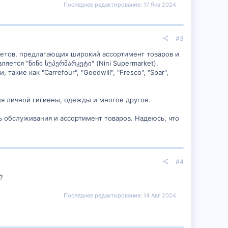
Последнее редактирование:
17 Янв 2024
#3
кетов, предлагающих широкий ассортимент товаров и
ется "ნინი სუპერმარკეტი" (Nini Supermarket),
ие как "Carrefour", "Goodwill", "Fresco", "Spar",
ля личной гигиены, одежды и многое другое.
ь обслуживания и ассортимент товаров. Надеюсь, что
#4
?
Последнее редактирование:
14 Авг 2024