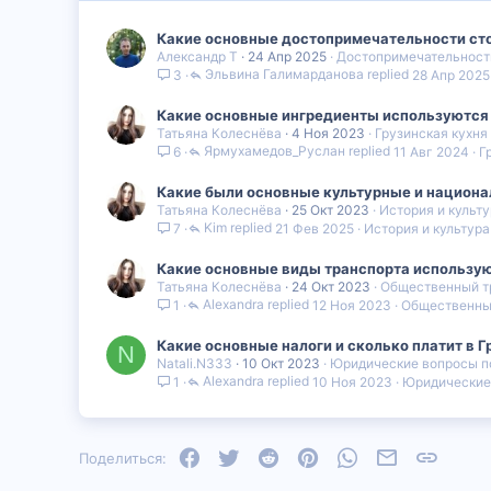
Какие основные достопримечательности сто
Александр Т
24 Апр 2025
Достопримечательност
Эльвина Галимарданова
28 Апр 2025
3
Какие основные ингредиенты используются 
Татьяна Колеснёва
4 Ноя 2023
Грузинская кухня
Ярмухамедов_Руслан
11 Авг 2024
Г
6
Какие были основные культурные и национа
Татьяна Колеснёва
25 Окт 2023
История и культу
Kim
21 Фев 2025
История и культура
7
Какие основные виды транспорта использую
Татьяна Колеснёва
24 Окт 2023
Общественный т
Alexandra
12 Ноя 2023
Общественный
1
Какие основные налоги и сколько платит в 
N
Natali.N333
10 Окт 2023
Юридические вопросы п
Alexandra
10 Ноя 2023
Юридические
1
Facebook
Twitter
Reddit
Pinterest
WhatsApp
Электронная
Ссылка
Поделиться: