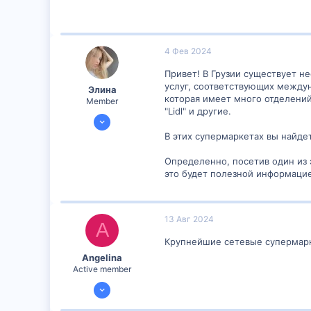
4 Фев 2024
Привет! В Грузии существует 
услуг, соответствующих междун
Элина
которая имеет много отделений п
Member
"Lidl" и другие.
3 Фев 2024
303
В этих супермаркетах вы найде
13
Определенно, посетив один из 
16
это будет полезной информацие
13 Авг 2024
A
Крупнейшие сетевые супермаркеты
Angelina
Active member
24 Июл 2024
1,204