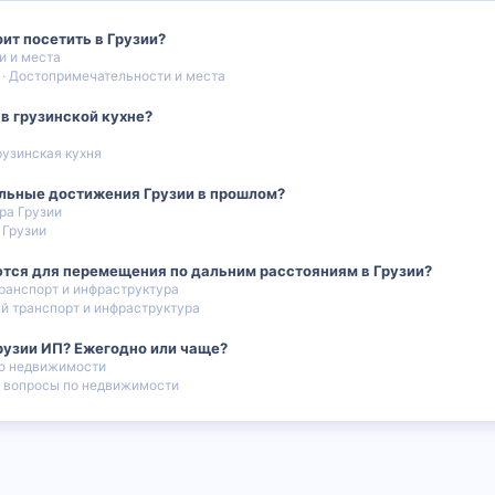
ит посетить в Грузии?
и и места
Достопримечательности и места
в грузинской кухне?
рузинская кухня
льные достижения Грузии в прошлом?
ра Грузии
 Грузии
тся для перемещения по дальним расстояниям в Грузии?
ранспорт и инфраструктура
 транспорт и инфраструктура
Грузии ИП? Ежегодно или чаще?
о недвижимости
 вопросы по недвижимости
 почта