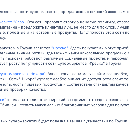
 известные сети супермаркетов, предлагающие широкий ассортимен
маркет "Спар"
. Эта сеть проводит строгую ценовую политику, страт
магазина - предложить клиентам лучшее место для покупок, лучши
овые, полезные и качественные продукты. Популярность этой сети
иру.
ркетом в Грузии является
"Фреско"
. Здесь покупатели могут прио
тдельные винные бутики, где можно найти алкогольную продукцию 
ть парковка, работают различные социальные проекты, и персонал
вует росту популярности сети супермаркетов "Фреско" в Грузии.
супермаркетов "Никора"
. Здесь покупатели могут найти все необх
тки. Сеть "Никора" уделяет особое внимание доступности своих т
езопасность пищевых продуктов и соответствие стандартам качеств
вные проверки качества.
жи"
предлагает клиентам широкий ассортимент товаров, включая а
Тбилиси - создать максимально благоприятные условия для покупа
вых супермаркетах будет полезна в вашем путешествии по Грузии