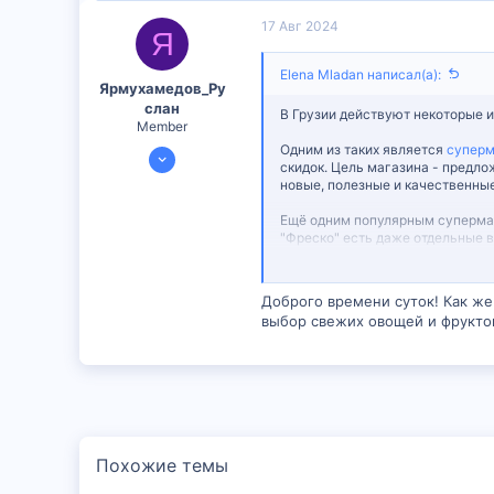
2
17 Авг 2024
Я
38
Elena Mladan написал(а):
Ярмухамедов_Ру
слан
В Грузии действуют некоторые 
Member
Одним из таких является
суперм
10 Авг 2024
скидок. Цель магазина - предло
598
новые, полезные и качественны
1
Ещё одним популярным суперма
18
"Фреско" есть даже отдельные в
расположен, есть парковка, раб
росту популярности сети суперм
Доброго времени суток! Как же 
В Грузии также действует
сеть 
выбор свежих овощей и фрукто
алкогольные напитки. Сеть "Ник
Безопасность пищевых продуктов
проверки качества.
Сеть супермаркетов "Ори Наби
супермаркетов "Ори Набижи" в 
точкам.
Похожие темы
Надеюсь эта информация о сете