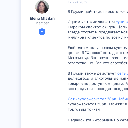
17 Янв 2024
В Грузии действуют некоторые
Elena Mladan
Одним из таких является
супер
Member
широком спектре скидок. Цель 
29 Ноя 2023
всегда открыт и предлагает н
353
миллиона клиентов по всему м
36
Ещё одним популярным суперма
18
ценам. В "Фреско" есть даже о
Магазин удобно расположен, ес
ответственно. Все это способст
В Грузии также действует
сеть 
деликатесы и алкогольные напи
товаров по доступным ценам. Б
все продукты проходят ежедне
Сеть супермаркетов "Ори Наби
супермаркетов "Ори Набижи" в 
торговым точкам.
Надеюсь эта информация о сете