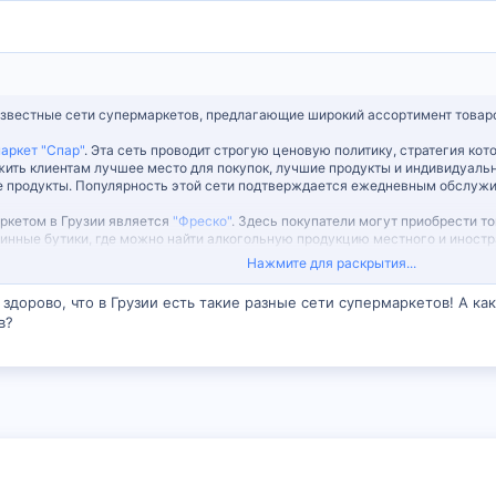
известные сети супермаркетов, предлагающие широкий ассортимент товар
аркет "Спар"
. Эта сеть проводит строгую ценовую политику, стратегия ко
жить клиентам лучшее место для покупок, лучшие продукты и индивидуальн
е продукты. Популярность этой сети подтверждается ежедневным обслужи
ркетом в Грузии является
"Фреско"
. Здесь покупатели могут приобрести 
инные бутики, где можно найти алкогольную продукцию местного и иностр
отают различные социальные проекты, и персонал подходит к своему делу 
Нажмите для раскрытия...
аркетов "Фреско" в Грузии.
здорово, что в Грузии есть такие разные сети супермаркетов! А ка
супермаркетов "Никора"
. Здесь покупатели могут найти все необходимые т
в?
ора" уделяет особое внимание доступности своих товаров, поэтому предл
 и соответствие стандартам качества - это еще один приоритет этого ма
жи"
предлагает клиентам широкий ассортимент товаров, включая алкогольн
Тбилиси - создать максимально благоприятные условия для покупателей, 
вых супермаркетах будет полезна в вашем путешествии по Грузии!