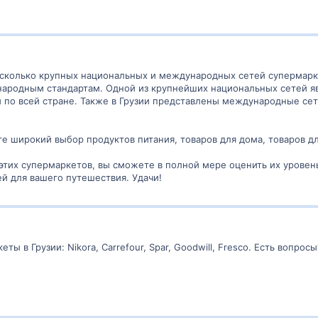
несколько крупных национальных и международных сетей супермар
ародным стандартам. Одной из крупнейших национальных сетей явля
о всей стране. Также в Грузии представлены международные сети, так
те широкий выбор продуктов питания, товаров для дома, товаров д
этих супермаркетов, вы сможете в полной мере оценить их уровен
й для вашего путешествия. Удачи!
 в Грузии: Nikora, Carrefour, Spar, Goodwill, Fresco. Есть вопросы