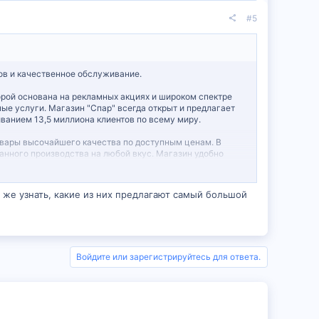
#5
ов и качественное обслуживание.
торой основана на рекламных акциях и широком спектре
ые услуги. Магазин "Спар" всегда открыт и предлагает
ванием 13,5 миллиона клиентов по всему миру.
товары высочайшего качества по доступным ценам. В
анного производства на любой вкус. Магазин удобно
профессионально и ответственно. Все это способствует
к же узнать, какие из них предлагают самый большой
овары для ежедневной жизни, включая деликатесы и
агает широкий ассортимент товаров по доступным ценам.
газина, поэтому все продукты проходят ежедневные
ые напитки, по доступным ценам. Цель сети
Войдите или зарегистрируйтесь для ответа.
обеспечивая шаговую доступность к своим торговым