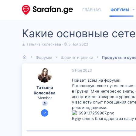
ГЛАВНАЯ
ФОРУМЫ
Какие основные сет
А
Д
Татьяна Колеснёва
5 Ноя 2023
в
а
т
т
Форумы
Шопинг и рынки
Продукты и суп
о
а
р
н
т
а
5 Ноя 2023
е
ч
м
а
Привет всем на форуме!
ы
л
Я планирую свое путешествие в
Татьяна
а
в Грузии. Мне интересно знать
Колеснёва
ассортимент товаров и уровен
Member
у вас есть опыт посещения сет
рекомендациями.
19 Окт 2023
600
Буду очень благодарна за вашу
32
16