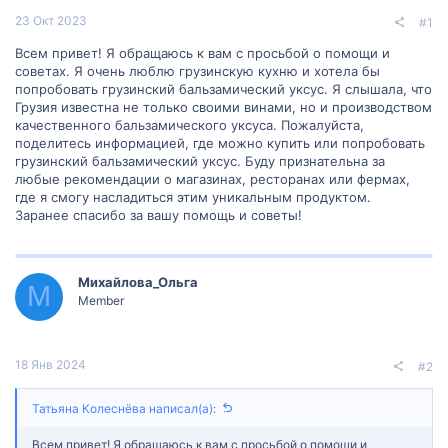
23 Окт 2023
#1
Всем привет! Я обращаюсь к вам с просьбой о помощи и
советах. Я очень люблю грузинскую кухню и хотела бы
попробовать грузинский бальзамический уксус. Я слышала, что
Грузия известна не только своими винами, но и производством
качественного бальзамического уксуса. Пожалуйста,
поделитесь информацией, где можно купить или попробовать
грузинский бальзамический уксус. Буду признательна за
любые рекомендации о магазинах, ресторанах или фермах,
где я смогу насладиться этим уникальным продуктом.
Заранее спасибо за вашу помощь и советы!
Михайлова_Ольга
М
Member
18 Янв 2024
#2
Татьяна Колеснёва написал(а):
Всем привет! Я обращаюсь к вам с просьбой о помощи и