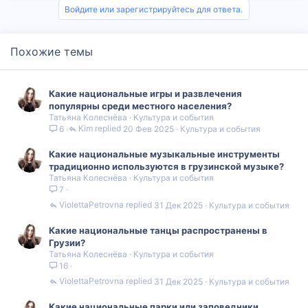
Войдите или зарегистрируйтесь для ответа.
Похожие темы
Какие национальные игры и развлечения
популярны среди местного населения?
Татьяна Колеснёва
Культура и события
Kim
20 Фев 2025
Культура и события
6
Какие национальные музыкальные инструменты
традиционно используются в грузинской музыке?
Татьяна Колеснёва
Культура и события
7
ViolettaPetrovna
31 Дек 2025
Культура и события
Какие национальные танцы распространены в
Грузии?
Татьяна Колеснёва
Культура и события
16
ViolettaPetrovna
31 Дек 2025
Культура и события
Какие национальные парки или заповедники