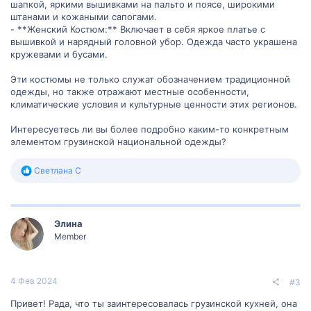
шапкой, яркими вышивками на пальто и поясе, широкими
штанами и кожаными сапогами.
- **Женский Костюм:** Включает в себя яркое платье с
вышивкой и нарядный головной убор. Одежда часто украшена
кружевами и бусами.
Эти костюмы не только служат обозначением традиционной
одежды, но также отражают местные особенности,
климатические условия и культурные ценности этих регионов.
Интересуетесь ли вы более подробно каким-то конкретным
элементом грузинской национальной одежды?
Р
Светлана С
е
а
к
ц
Элина
и
и
Member
:
4 Фев 2024
#3
Привет! Рада, что ты заинтересовалась грузинской кухней, она