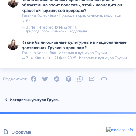
обязательно стоит посетить, чтобы насладиться
красотой грузинской природы?
Татьяна Колеснёва
Природа: горы, каньоны, водопады
6
JuNeTiN
18 Июл 2025
Природа: горы, каньоны, водопады
Какие были основные культурные и национальные
достижения Грузии в прошлом?
Татьяна Колеснёва
История и культура Грузии
Kim
21 Фев 2025
История и культура Грузии
7
Facebook
Twitter
Reddit
Pinterest
WhatsApp
Электронная почта
Ссылка
Поделиться:
История и культура Грузии
О форуме