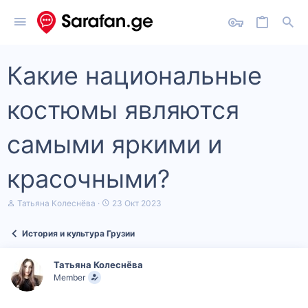
Какие национальные
костюмы являются
самыми яркими и
красочными?
А
Д
Татьяна Колеснёва
23 Окт 2023
в
а
т
т
История и культура Грузии
о
а
р
н
т
а
Татьяна Колеснёва
е
ч
Member
м
а
ы
л
а