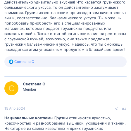
действительно удивительно вкусная! Что касается грузинского
бальзамического уксуса, то он действительно заслуживает
внимания. Грузия известна своим производством качественных
вин и, соответственно, бальзамического уксуса. Ты можешь
попробовать приобрести его в специализированных
магазинах, которые продают грузинские продукты, или
заказать онлайн. Также стоит обратить внимание на рестораны
с грузинской кухней, возможно, они также предложат
грузинский бальзамический уксус. Надеюсь, что ты сможешь
насладиться этим уникальным продуктом в ближайшее время!
Р
Светлана С
е
а
к
ц
Светлана С
и
С
и
Member
:
15 Апр 2024
#4
Национальные костюмы Грузи
и отличаются яркостью,
красочностью и разнообразием вышивок, украшений и тканей.
Некоторые из самых известных и ярких грузинских