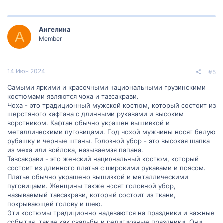
Ангелина
А
Member
14 Июн 2024
#5
Самыми яркими и красочными национальными грузинскими
костюмами являются чоха и тавсакрави.
Чоха - это традиционный мужской костюм, который состоит из
шерстяного кафтана с длинными рукавами и высоким
воротником. Кафтан обычно украшен вышивкой и
металлическими пуговицами. Под чохой мужчины носят белую
рубашку и черные штаны. Головной убор - это высокая шапка
из меха или войлока, называемая папана.
Тавсакрави - это женский национальный костюм, который
состоит из длинного платья с широкими рукавами и поясом.
Платье обычно украшено вышивкой и металлическими
пуговицами. Женщины также носят головной убор,
называемый тавсакрави, который состоит из ткани,
покрывающей голову и шею.
Эти костюмы традиционно надеваются на праздники и важные
события, такие как свадьбы и религиозные праздники. Они