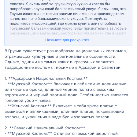
советах. Я очень люблю грузинскую кухню и хотела бы
попробовать грузинский бальзамический уксус. Я слышала, что
Грузия известна не только своими винами, но и производством
качественного бальзамического уксуса. Пожалуйста,
поделитесь информацией, где можно купить или попробовать
грузинский бальзамический уксус. Буду признательна за любые
рекомендации о магазинах, ресторанах или фермах, где я смогу
насладиться этим уникальным продуктом.
Нажмите для раскрытия...
Заранее спасибо за вашу помощь и советы!
В Грузии существует разнообразие национальных костюмов,
отражающих культурные и региональные особенности.
Однако, одними из самых ярких и красочных являются
традиционные костюмы, носимые в Аджарии и Сванетии.
1. **Аджарский Национальный Костюм:**
- **Мужской Костюм:** Включает в себя темно-коричневые
или черные брюки, длинное черное пальто с высоким
воротником и черный плотный пояс. Особенностью является
головной убор – чалма.
- **Женский Костюм:** Включает в себя яркое платье с
вышивкой и аппликациями, длинный платок, покрывающий
волосы, и украшения в виде бус и узорчатых поясов.
2. **Сванский Национальный Костюм:**
- **Мужской Костюм:** Отличается высокой шерстяной