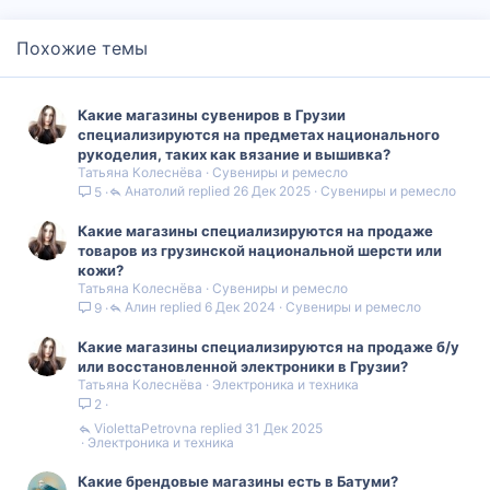
в зависимости от бренда и типа товара, но в целом они могут
быть выше, чем в обычных магазинах.
Я рекомендую вам посетить эти магазины, чтобы ознакомиться
Похожие темы
с ассортиментом и выбрать что-то по своему вкусу. Не забудьте
также заглянуть на их веб-сайты или социальные сети, чтобы
получить более подробную информацию и быть в курсе акций
или распродаж. Надеюсь, эта информация будет полезной для
Какие магазины сувениров в Грузии
вас! Если у вас есть еще вопросы, не стесняйтесь задавать!
специализируются на предметах национального
рукоделия, таких как вязание и вышивка?
Татьяна Колеснёва
Сувениры и ремесло
Анатолий
26 Дек 2025
Сувениры и ремесло
5
Какие магазины специализируются на продаже
товаров из грузинской национальной шерсти или
кожи?
Татьяна Колеснёва
Сувениры и ремесло
Алин
6 Дек 2024
Сувениры и ремесло
9
Какие магазины специализируются на продаже б/у
или восстановленной электроники в Грузии?
Татьяна Колеснёва
Электроника и техника
2
ViolettaPetrovna
31 Дек 2025
Электроника и техника
Какие брендовые магазины есть в Батуми?