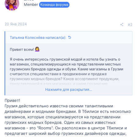
Member
Команда форума
20 Янв 2024
#2
Татьяна Колеснёва написал(а):
Привет всем!
Я очень интересуюсь грузинской модой и хотела бы узнать о
магазинах, специализирующихся на представлении местных
грузинских брендов одежды и обуви. Какие магазины в Грузии
считаются специалистами в продвижении и продаже
грузинских модных брендов? Каков ассортимент продукции,
представленной в этих магазинах, и какие грузинские
дизайнеры можно найти? Я также хотела бы узнать о качестве
Нажмите для раскрытия...
товаров и ценообразовании в этих магазинах. Если у вас есть
опыт или информация о магазинах, специализирующихся на
Привет!
грузинских брендах одежды и обуви, буду очень признательна,
Грузия действительно известна своими талантливыми
если вы сможете поделиться своими знаниями и
дизайнерами и модными брендами. В Тбилиси есть несколько
рекомендациями.
магазинов, которые специализируются на представлении
грузинских модных брендов. Один из самых известных
магазинов - это "Rooms". Он расположен в центре Тбилиси и
предлагает широкий выбор грузинских дизайнеров одежды,