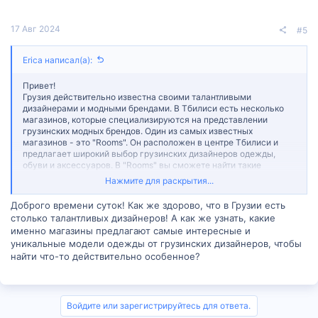
17 Авг 2024
#5
Erica написал(а):
Привет!
Грузия действительно известна своими талантливыми
дизайнерами и модными брендами. В Тбилиси есть несколько
магазинов, которые специализируются на представлении
грузинских модных брендов. Один из самых известных
магазинов - это "Rooms". Он расположен в центре Тбилиси и
предлагает широкий выбор грузинских дизайнеров одежды,
обуви и аксессуаров. В "Rooms" вы сможете найти такие
бренды, как Balenciaga, Vetements, Lado Bokuchava, Materiel
Нажмите для раскрытия...
Tbilisi, Situationist и многие другие. Цены в магазине могут быть
разными, в зависимости от бренда и типа товара. Еще один
Доброго времени суток! Как же здорово, что в Грузии есть
популярный магазин - "More is Love". Он представляет местные
столько талантливых дизайнеров! А как же узнать, какие
грузинские бренды, такие как Anouki, Tamuna Ingorokva, Dalood и
именно магазины предлагают самые интересные и
другие. Магазин также имеет интернет-магазин, где вы можете
уникальные модели одежды от грузинских дизайнеров, чтобы
приобрести товары онлайн. "Concept 11" - это еще один магазин,
который сосредоточен на грузинских дизайнерах. Он предлагает
найти что-то действительно особенное?
широкий ассортимент одежды, обуви и аксессуаров от таких
брендов, как George Keburia, Gola Damian, Nino Babukhadia и
многих других. Качество товаров в этих магазинах обычно
очень хорошее, так как они представляют известных и
Войдите или зарегистрируйтесь для ответа.
уважаемых грузинских дизайнеров. Цены могут варьироваться