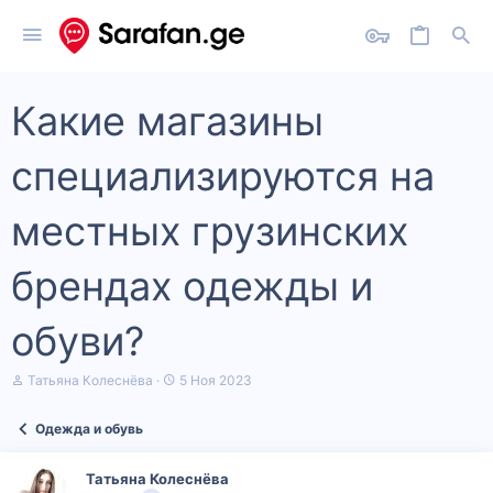
Какие магазины
специализируются на
местных грузинских
брендах одежды и
обуви?
А
Д
Татьяна Колеснёва
5 Ноя 2023
в
а
т
т
Одежда и обувь
о
а
р
н
т
а
Татьяна Колеснёва
е
ч