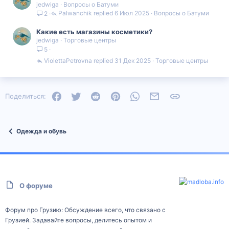
jedwiga
Вопросы о Батуми
Palwanchik
6 Июл 2025
Вопросы о Батуми
2
Какие есть магазины косметики?
jedwiga
Торговые центры
5
ViolettaPetrovna
31 Дек 2025
Торговые центры
Facebook
Twitter
Reddit
Pinterest
WhatsApp
Электронная почта
Ссылка
Поделиться:
Одежда и обувь
О форуме
Форум про Грузию: Обсуждение всего, что связано с
Грузией. Задавайте вопросы, делитесь опытом и