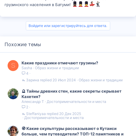
грузинского населения в Батуми!
Войдите или зарегистрируйтесь для ответа.
Похожие темы
Какие праздники отмечают грузины?
S
Sasha
Образ жизни и традиции
4
Зарина
20 Июл 2024
Образ жизни и традиции
🔮 Тайны древних стен, какие секреты скрывает
Кахетия?
Александр Т
Достопримечательности и места
2
Steffaniyaa
20 Дек 2025
Достопримечательности и места
🧭 Какие скульптуры рассказывают о Кутаиси
больше, чем путеводители? ТОП-12 памятников и