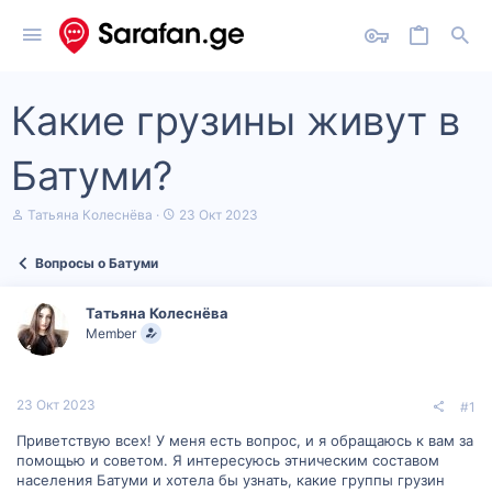
Какие грузины живут в
Батуми?
А
Д
Татьяна Колеснёва
23 Окт 2023
в
а
т
т
Вопросы о Батуми
о
а
р
н
т
а
Татьяна Колеснёва
е
ч
Member
м
а
ы
л
а
23 Окт 2023
#1
Приветствую всех! У меня есть вопрос, и я обращаюсь к вам за
помощью и советом. Я интересуюсь этническим составом
населения Батуми и хотела бы узнать, какие группы грузин