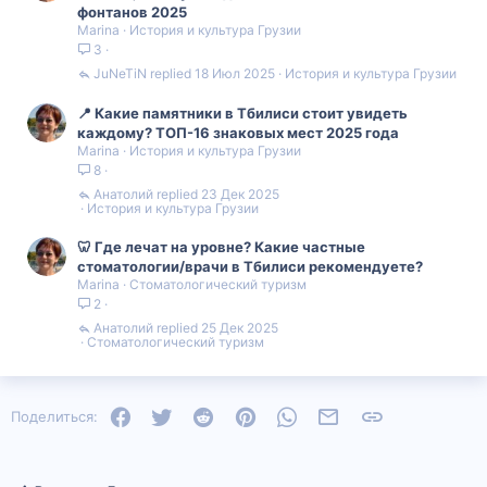
фонтанов 2025
Marina
История и культура Грузии
3
JuNeTiN
18 Июл 2025
История и культура Грузии
📍 Какие памятники в Тбилиси стоит увидеть
каждому? ТОП-16 знаковых мест 2025 года
Marina
История и культура Грузии
8
Анатолий
23 Дек 2025
История и культура Грузии
🦷 Где лечат на уровне? Какие частные
стоматологии/врачи в Тбилиси рекомендуете?
Marina
Стоматологический туризм
2
Анатолий
25 Дек 2025
Стоматологический туризм
Facebook
Twitter
Reddit
Pinterest
WhatsApp
Электронная почта
Ссылка
Поделиться: