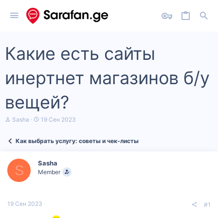
Какие есть сайты
инертнет магазинов б/у
вещей?
А
Д
Sasha
19 Сен 2023
в
а
т
т
Как выбрать услугу: советы и чек‑листы
о
а
р
н
т
а
Sasha
е
ч
S
Member
м
а
ы
л
а
19 Сен 2023
#1