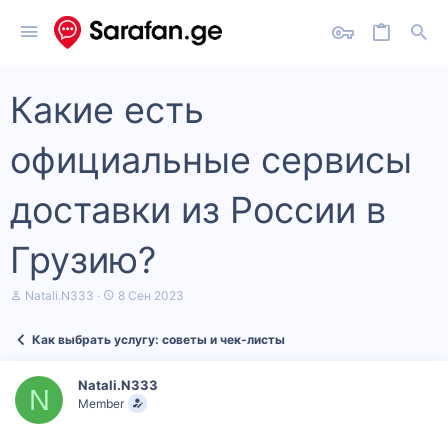
Какие есть
официальные сервисы
доставки из России в
Грузию?
А
Д
Natali.N333
8 Сен 2023
в
а
т
т
Как выбрать услугу: советы и чек‑листы
о
а
р
н
т
а
Natali.N333
е
ч
N
Member
м
а
ы
л
а