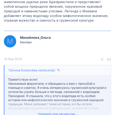
живописном ущелье реки Аджариистили и представляет
собой мощное природное явление, окруженное красивой
природой и каменистыми утесами. Легенда о Мхевани
добавляет этому водопаду особое мифологическое значение,
отражая мужество и смелость в грузинской культуре.
Михайлова_Ольга
М
Member
18 Янв 2024
#3
Татьяна Колеснёва написал(а):
Приветствую всех!
Уважаемые форумчане, я обращаюсь к вам с просьбой о
помощи и советах. Я очень интересуюсь грузинской культурой и
хотела бы узнать больше о легенде, связанной с водопадом
Проходная. Я слышала, что у этого водопада есть особая
история или мифологическое значение в грузинской народной
традиции. Меня увлекают такие истории, и я бы хотела
попросить вас поделиться информацией, связанной с этим
водопадом и его легендарной связью. Буду благодарна за
Нажмите для раскрытия...