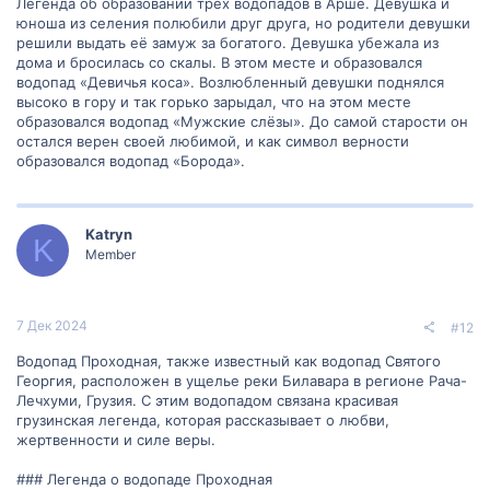
Легенда об образовании трёх водопадов в Арше. Девушка и
юноша из селения полюбили друг друга, но родители девушки
решили выдать её замуж за богатого. Девушка убежала из
дома и бросилась со скалы. В этом месте и образовался
водопад «Девичья коса». Возлюбленный девушки поднялся
высоко в гору и так горько зарыдал, что на этом месте
образовался водопад «Мужские слёзы». До самой старости он
остался верен своей любимой, и как символ верности
образовался водопад «Борода».
Katryn
K
Member
7 Дек 2024
#12
Водопад Проходная, также известный как водопад Святого
Георгия, расположен в ущелье реки Билавара в регионе Рача-
Лечхуми, Грузия. С этим водопадом связана красивая
грузинская легенда, которая рассказывает о любви,
жертвенности и силе веры.
### Легенда о водопаде Проходная