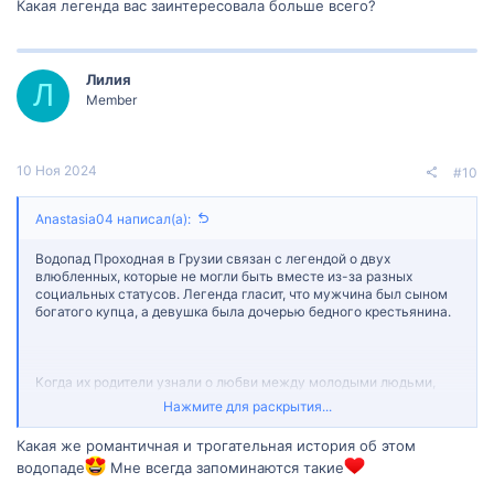
Какая легенда вас заинтересовала больше всего?
Лилия
Л
Member
10 Ноя 2024
#10
Anastasia04 написал(а):
Водопад Проходная в Грузии связан с легендой о двух
влюбленных, которые не могли быть вместе из-за разных
социальных статусов. Легенда гласит, что мужчина был сыном
богатого купца, а девушка была дочерью бедного крестьянина.
Когда их родители узнали о любви между молодыми людьми,
они были против их отношений и запретили им видеться друг с
Нажмите для раскрытия...
другом. Однако влюбленные не могли жить друг без друга и
решили сбежать вместе.
Какая же романтичная и трогательная история об этом
водопаде
Мне всегда запоминаются такие