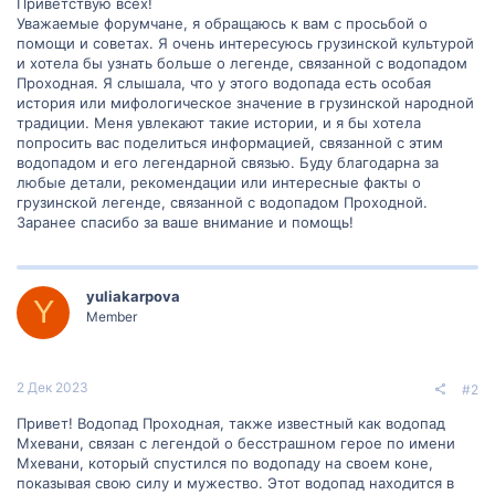
Приветствую всех!
Уважаемые форумчане, я обращаюсь к вам с просьбой о
помощи и советах. Я очень интересуюсь грузинской культурой
и хотела бы узнать больше о легенде, связанной с водопадом
Проходная. Я слышала, что у этого водопада есть особая
история или мифологическое значение в грузинской народной
традиции. Меня увлекают такие истории, и я бы хотела
попросить вас поделиться информацией, связанной с этим
водопадом и его легендарной связью. Буду благодарна за
любые детали, рекомендации или интересные факты о
грузинской легенде, связанной с водопадом Проходной.
Заранее спасибо за ваше внимание и помощь!
yuliakarpova
Y
Member
2 Дек 2023
#2
Привет! Водопад Проходная, также известный как водопад
Мхевани, связан с легендой о бесстрашном герое по имени
Мхевани, который спустился по водопаду на своем коне,
показывая свою силу и мужество. Этот водопад находится в