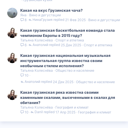
Какая на вкус Грузинская чача?
Яна
Вино и дегустации
НинаГрузия
21 Фев 2025
Вино и дегустации
8
Какая грузинская баскетбольная команда стала
чемпионом Европы в 2015 году?
Татьяна Колеснёва
Спорт и атлетика
Анатолий
25 Дек 2025
Спорт и атлетика
6
Какая грузинская национальная музыкальная
инструментальная группа известна своим
необычным стилем исполнения?
Татьяна Колеснёва
Общество и население
10
Анатолий
24 Дек 2025
Общество и население
Какая грузинская река известна своими
каменными скалами, высеченными в скалах для
обитания?
Татьяна Колеснёва
География и климат
Danil
17 Апр 2025
География и климат
10