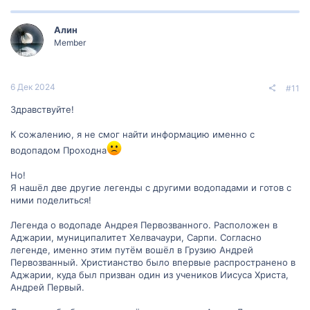
Они сбежали в горы и нашли водопад Проходную, который был
их убежищем. Они решили жить здесь и провели остаток своих
Алин
дней в любви и счастье.
Member
С тех пор водопад Проходная стал символом любви и верности
в Грузии. Многие грузины считают, что если они бросят монету в
6 Дек 2024
#11
водопад, то их желания о любви и счастье сбудутся.
Здравствуйте!
К сожалению, я не смог найти информацию именно с
водопадом Проходна
Но!
Я нашёл две другие легенды с другими водопадами и готов с
ними поделиться!
Легенда о водопаде Андрея Первозванного. Расположен в
Аджарии, муниципалитет Хелвачаури, Сарпи. Согласно
легенде, именно этим путём вошёл в Грузию Андрей
Первозванный. Христианство было впервые распространено в
Аджарии, куда был призван один из учеников Иисуса Христа,
Андрей Первый.