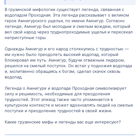
любые детали, рекомендации или интересные факты о
грузинской легенде, связанной с водопадом Проходной.
В грузинской мифологии существует легенда, связанная с
Заранее спасибо за ваше внимание и помощь!
водопадом Проходная. Эта легенда рассказывает о великом
герое Амнигурского ущелья, по имени Амнигур. Согласно
легенде, Амнигур был молодым и смелым вождем, который
вел свой народ через труднопроходимые ущелья и пересекал
неприступные горы.
Однажды Амнигур и его народ столкнулись с трудностью —
им нужно было преодолеть высокий водопад, который
блокировал им путь. Амнигур, будучи отважным лидером,
решился на смелый поступок. Он встал у подножия водопада
и, молитвенно обращаясь к богам, сделал скачок сквозь
водопад.
Легенда о Амнигуре и водопаде Проходная символизирует
силу и решимость, необходимые для преодоления
трудностей. Этот эпизод также часто упоминается в
культурном контексте и может вдохновлять людей на смелые
поступки и преодоление трудностей в своей жизни.
Какие грузинские мифы и легенды вас еще интересуют?