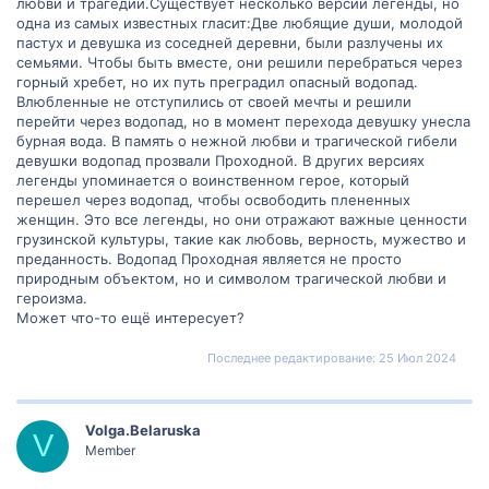
любви и трагедии.Существует несколько версий легенды, но
одна из самых известных гласит:Две любящие души, молодой
пастух и девушка из соседней деревни, были разлучены их
семьями. Чтобы быть вместе, они решили перебраться через
горный хребет, но их путь преградил опасный водопад.
Влюбленные не отступились от своей мечты и решили
перейти через водопад, но в момент перехода девушку унесла
бурная вода. В память о нежной любви и трагической гибели
девушки водопад прозвали Проходной. В других версиях
легенды упоминается о воинственном герое, который
перешел через водопад, чтобы освободить плененных
женщин. Это все легенды, но они отражают важные ценности
грузинской культуры, такие как любовь, верность, мужество и
преданность. Водопад Проходная является не просто
природным объектом, но и символом трагической любви и
героизма.
Может что-то ещё интересует?
Последнее редактирование:
25 Июл 2024
Volga.Belaruska
V
Member