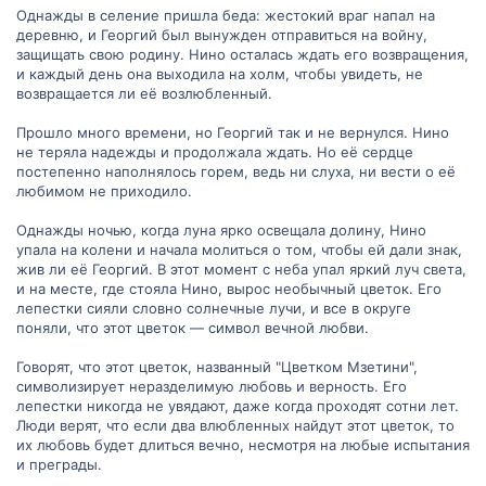
Однажды в селение пришла беда: жестокий враг напал на
деревню, и Георгий был вынужден отправиться на войну,
защищать свою родину. Нино осталась ждать его возвращения,
и каждый день она выходила на холм, чтобы увидеть, не
возвращается ли её возлюбленный.
Прошло много времени, но Георгий так и не вернулся. Нино
не теряла надежды и продолжала ждать. Но её сердце
постепенно наполнялось горем, ведь ни слуха, ни вести о её
любимом не приходило.
Однажды ночью, когда луна ярко освещала долину, Нино
упала на колени и начала молиться о том, чтобы ей дали знак,
жив ли её Георгий. В этот момент с неба упал яркий луч света,
и на месте, где стояла Нино, вырос необычный цветок. Его
лепестки сияли словно солнечные лучи, и все в округе
поняли, что этот цветок — символ вечной любви.
Говорят, что этот цветок, названный "Цветком Мзетини",
символизирует неразделимую любовь и верность. Его
лепестки никогда не увядают, даже когда проходят сотни лет.
Люди верят, что если два влюбленных найдут этот цветок, то
их любовь будет длиться вечно, несмотря на любые испытания
и преграды.