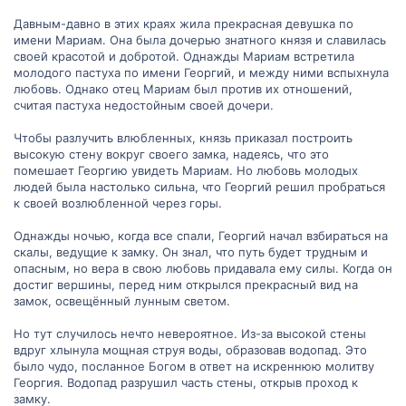
Давным-давно в этих краях жила прекрасная девушка по
имени Мариам. Она была дочерью знатного князя и славилась
своей красотой и добротой. Однажды Мариам встретила
молодого пастуха по имени Георгий, и между ними вспыхнула
любовь. Однако отец Мариам был против их отношений,
считая пастуха недостойным своей дочери.
Чтобы разлучить влюбленных, князь приказал построить
высокую стену вокруг своего замка, надеясь, что это
помешает Георгию увидеть Мариам. Но любовь молодых
людей была настолько сильна, что Георгий решил пробраться
к своей возлюбленной через горы.
Однажды ночью, когда все спали, Георгий начал взбираться на
скалы, ведущие к замку. Он знал, что путь будет трудным и
опасным, но вера в свою любовь придавала ему силы. Когда он
достиг вершины, перед ним открылся прекрасный вид на
замок, освещённый лунным светом.
Но тут случилось нечто невероятное. Из-за высокой стены
вдруг хлынула мощная струя воды, образовав водопад. Это
было чудо, посланное Богом в ответ на искреннюю молитву
Георгия. Водопад разрушил часть стены, открыв проход к
замку.