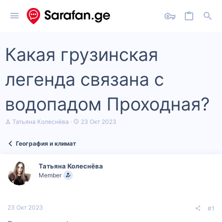
Какая грузинская
легенда связана с
водопадом Проходная?
А
Д
Татьяна Колеснёва
23 Окт 2023
в
а
т
т
География и климат
о
а
р
н
т
а
Татьяна Колеснёва
е
ч
Member
м
а
ы
л
а
23 Окт 2023
#1