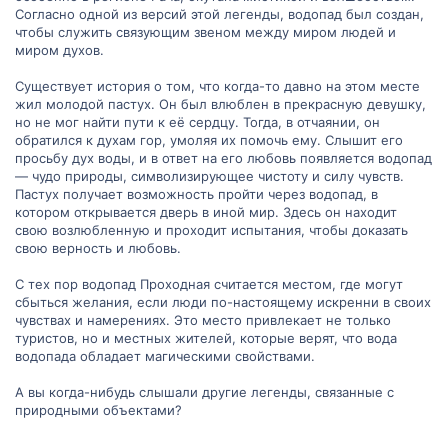
Согласно одной из версий этой легенды, водопад был создан,
чтобы служить связующим звеном между миром людей и
миром духов.
Существует история о том, что когда-то давно на этом месте
жил молодой пастух. Он был влюблен в прекрасную девушку,
но не мог найти пути к её сердцу. Тогда, в отчаянии, он
обратился к духам гор, умоляя их помочь ему. Слышит его
просьбу дух воды, и в ответ на его любовь появляется водопад
— чудо природы, символизирующее чистоту и силу чувств.
Пастух получает возможность пройти через водопад, в
котором открывается дверь в иной мир. Здесь он находит
свою возлюбленную и проходит испытания, чтобы доказать
свою верность и любовь.
С тех пор водопад Проходная считается местом, где могут
сбыться желания, если люди по-настоящему искренни в своих
чувствах и намерениях. Это место привлекает не только
туристов, но и местных жителей, которые верят, что вода
водопада обладает магическими свойствами.
А вы когда-нибудь слышали другие легенды, связанные с
природными объектами?