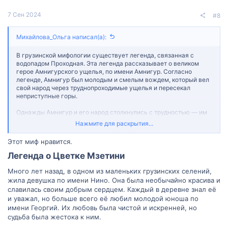
7 Сен 2024
#8
Михайлова_Ольга написал(а):
В грузинской мифологии существует легенда, связанная с
водопадом Проходная. Эта легенда рассказывает о великом
герое Амнигурского ущелья, по имени Амнигур. Согласно
легенде, Амнигур был молодым и смелым вождем, который вел
свой народ через труднопроходимые ущелья и пересекал
неприступные горы.
Однажды Амнигур и его народ столкнулись с трудностью — им
нужно было преодолеть высокий водопад, который блокировал
Нажмите для раскрытия...
им путь. Амнигур, будучи отважным лидером, решился на
смелый поступок. Он встал у подножия водопада и, молитвенно
Этот миф нравится.
обращаясь к богам, сделал скачок сквозь водопад.
Легенда о Цветке Мзетини​
Легенда о Амнигуре и водопаде Проходная символизирует силу
и решимость, необходимые для преодоления трудностей. Этот
Много лет назад, в одном из маленьких грузинских селений,
эпизод также часто упоминается в культурном контексте и
жила девушка по имени Нино. Она была необычайно красива и
может вдохновлять людей на смелые поступки и преодоление
славилась своим добрым сердцем. Каждый в деревне знал её
трудностей в своей жизни.
и уважал, но больше всего её любил молодой юноша по
имени Георгий. Их любовь была чистой и искренней, но
Какие грузинские мифы и легенды вас еще интересуют?
судьба была жестока к ним.