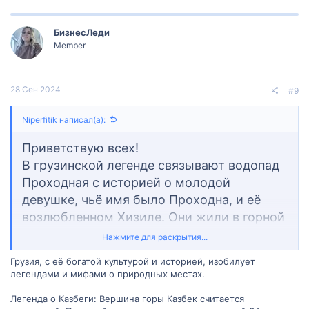
БизнесЛеди
Member
28 Сен 2024
#9
Niperfitik написал(а):
Приветствую всех!
В грузинской легенде связывают водопад
Проходная с историей о молодой
девушке, чьё имя было Проходна, и её
возлюбленном Хизиле. Они жили в горной
долине, окружённой красотой природы.
Нажмите для раскрытия...
Их любовь была столь сильной, что они
Грузия, с её богатой культурой и историей, изобилует
решили пожениться. Однако судьба
легендами и мифами о природных местах.
прервала их счастье: во время
Легенда о Казбеги: Вершина горы Казбек считается
празднования их свадьбы Проходна