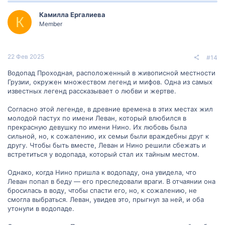
Камилла Ергалиева
К
Member
22 Фев 2025
#14
Водопад Проходная, расположенный в живописной местности
Грузии, окружен множеством легенд и мифов. Одна из самых
известных легенд рассказывает о любви и жертве.
Согласно этой легенде, в древние времена в этих местах жил
молодой пастух по имени Леван, который влюбился в
прекрасную девушку по имени Нино. Их любовь была
сильной, но, к сожалению, их семьи были враждебны друг к
другу. Чтобы быть вместе, Леван и Нино решили сбежать и
встретиться у водопада, который стал их тайным местом.
Однако, когда Нино пришла к водопаду, она увидела, что
Леван попал в беду — его преследовали враги. В отчаянии она
бросилась в воду, чтобы спасти его, но, к сожалению, не
смогла выбраться. Леван, увидев это, прыгнул за ней, и оба
утонули в водопаде.