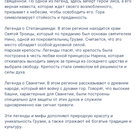
священной. По одной из легенд, здесь заперт герой Эйса, а его
несчастно упала в водопад Проходная и
верная невеста, которая ждет своего возлюбленного,
призывает к небесам, чтобы освободить его. Гора
погибла. Хизил, отчаявшись от горя,
символизирует стойкость и преданность.
решил больше не покидать место
трагедии, живя там и проводя дни в
Легенда о Степанцминде: В этом регионе находится храм
Святой Троицы, который по преданию был основан святителем
молитвах и воспоминаниях о своей
Нино, одной из покровительниц Грузии. Считается, что это
возлюбленной. Эта легенда олицетворяет
место обладает особой духовной силой.
тему любви, преданности и потери в
Нарская крепость: Легенды гласят, что крепость была
построена в честь любви юной принцессы Нарена, которая
грузинской культуре.
отказалась выходить замуж за принца из соседнего царства и
выбрала свободу. Крепость стала символом её решимости и
силы духа.
Какие другие легенды или мифы вам
известны о природных местах?
Легенда о Сванетии: В этом регионе рассказывают о древнем
народе, который вёл войну с духами гор. Говорят, что высокие
башни, характерные для Сванетии, были построены
специально для защиты от этих духов и служили
одновременно как сигнал тревоги.
Эти легенды и мифы дополняют природную красоту и
уникальность Грузии, а также отражают её богатые традиции и
культуру.