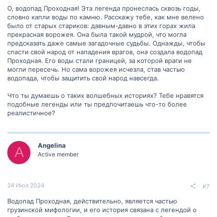
О, водопад Проходная! Эта легенда пронеслась сквозь годы,
словно капли воды по камню. Расскажу тебе, как мне велено
было от старых стариков: давным-давно в этих горах жила
прекрасная ворожея. Она была такой мудрой, что могла
предсказать даже самые загадочные судьбы. Однажды, чтобы
спасти свой народ от нападения врагов, она создала водопад
Проходная. Его воды стали границей, за которой враги не
могли пересечь. Но сама ворожея исчезла, став частью
водопада, чтобы защитить свой народ навсегда.
Что ты думаешь о таких волшебных историях? Тебе нравятся
подобные легенды или ты предпочитаешь что-то более
реалистичное?
Angelina
A
Active member
24 Июл 2024
#7
Водопад Проходная, действительно, является частью
грузинской мифологии, и его история связана с легендой о