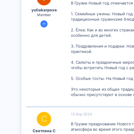
В Грузии Новый год отмечается
yuliakarpova
1. Семейные ужины: Новый год 
Member
традиционные грузинские блюда,
29 Ноя 2023
299
2. Ёлка: Как и во многих стран
особенно для детей.
14
16
3. Поздравления и подарки: Но
практикой.
4. Салюты и праздничные мероп
чтобы встретить Новый год с р
5. Особые тосты: На Новый год 
Это некоторые из общих традиц
обычно присутствуют в основе 
15 Апр 2024
С
В Грузии празднование Нового 
атмосфера во время этого празд
Светлана С