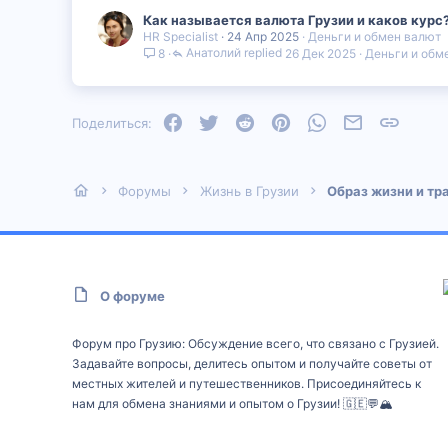
Как называется валюта Грузии и каков курс
HR Specialist
24 Апр 2025
Деньги и обмен валют
Анатолий
26 Дек 2025
Деньги и обм
8
Facebook
Twitter
Reddit
Pinterest
WhatsApp
Электронная
Ссылка
Поделиться:
Форумы
Жизнь в Грузии
Образ жизни и тр
О форуме
Форум про Грузию: Обсуждение всего, что связано с Грузией.
Задавайте вопросы, делитесь опытом и получайте советы от
местных жителей и путешественников. Присоединяйтесь к
нам для обмена знаниями и опытом о Грузии! 🇬🇪💬🏔️