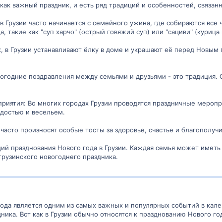
 как важный праздник, и есть ряд традиций и особенностей, связан
в Грузии часто начинается с семейного ужина, где собираются все
 такие как "суп харчо" (острый говяжий суп) или "сациви" (курица
ах, в Грузии устанавливают ёлку в доме и украшают её перед Новым
вогодние поздравления между семьями и друзьями - это традиция.
риятия: Во многих городах Грузии проводятся праздничные мероп
адостью и весельем.
часто произносят особые тосты за здоровье, счастье и благополучи
ий празднования Нового года в Грузии. Каждая семья может иметь
грузинского новогоднего праздника.
года является одним из самых важных и популярных событий в кале
ника. Вот как в Грузии обычно относятся к празднованию Нового го