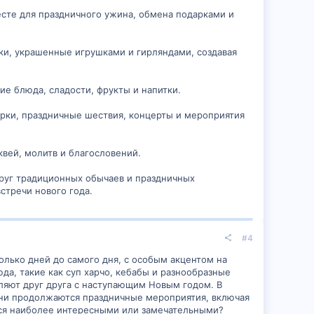
есте для праздничного ужина, обмена подарками и
лки, украшенные игрушками и гирляндами, создавая
ие блюда, сладости, фрукты и напитки.
ерки, праздничные шествия, концерты и мероприятия
вей, молитв и благословений.
круг традиционных обычаев и праздничных
стречи нового года.
#4
олько дней до самого дня, с особым акцентом на
а, такие как суп харчо, кебабы и разнообразные
авляют друг друга с наступающим Новым годом. В
ни продолжаются праздничные мероприятия, включая
утся наиболее интересными или замечательными?