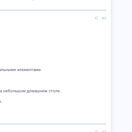
#5
кальными элементами.
 на небольшом домашнем столе.
.
#6