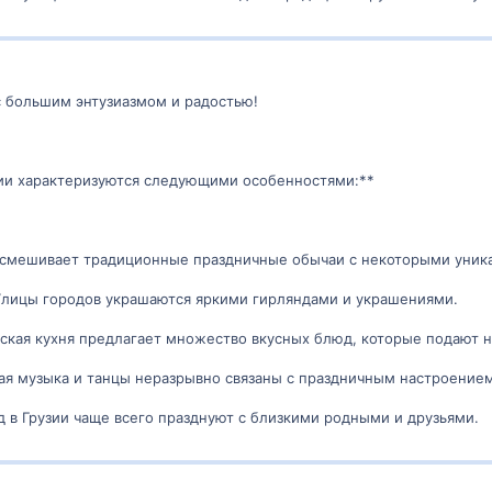
с большим энтузиазмом и радостью!
зии характеризуются следующими особенностями:**
я смешивает традиционные праздничные обычаи с некоторыми уни
 Улицы городов украшаются яркими гирляндами и украшениями.
инская кухня предлагает множество вкусных блюд, которые подают
кая музыка и танцы неразрывно связаны с праздничным настроением
д в Грузии чаще всего празднуют с близкими родными и друзьями.