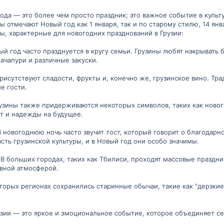
года — это более чем просто праздник; это важное событие в куль
отмечают Новый год как 1 января, так и по старому стилю, 14 янва
, характерные для новогодних празднований в Грузии:
ый год часто празднуется в кругу семьи. Грузины любят накрывать
ачапури и различные закуски.
присутствуют сладости, фрукты и, конечно же, грузинское вино. Тр
е гости.
рузины также придерживаются некоторых символов, таких как ново
т и надежды на будущее.
В новогоднюю ночь часто звучит тост, который говорит о благодар
сть грузинской культуры, и в Новый год они особо значимы.
 В больших городах, таких как Тбилиси, проходят массовые праздн
вной атмосферой.
оторых регионах сохранились старинные обычаи, такие как "дерзки
узии — это яркое и эмоциональное событие, которое объединяет се