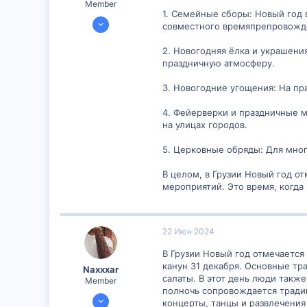
Member
1. Семейные сборы: Новый год 
10 Апр 2024
совместного времяпрепровожд
300
2. Новогодняя ёлка и украшени
1
праздничную атмосферу.
16
3. Новогодние угощения: На пр
4. Фейерверки и праздничные м
на улицах городов.
5. Церковные обряды: Для мног
В целом, в Грузии Новый год о
мероприятий. Это время, когда
22 Июн 2024
В Грузии Новый год отмечается
канун 31 декабря. Основные тр
Naxxxar
салаты. В этот день люди также
Member
полночь сопровождается тради
20 Июн 2024
концерты, танцы и развлечения