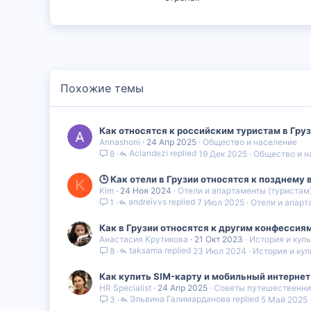
Похожие темы
Как относятся к российским туристам в Гру
Annashoni
24 Апр 2025
Общество и население
Aclandezi
19 Дек 2025
Общество и н
8
🕒 Как отели в Грузии относятся к позднему
K
Kim
24 Ноя 2024
Отели и апартаменты (туристам
andreivvs
7 Июл 2025
Отели и апарт
1
Как в Грузии относятся к другим конфессия
Анастасия Крутикова
21 Окт 2023
История и куль
taksama
23 Июл 2024
История и кул
8
Как купить SIM-карту и мобильный интернет
HR Specialist
24 Апр 2025
Советы путешественн
Эльвина Галимарданова
5 Май 2025
3