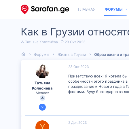
ГЛАВНАЯ
ФОРУМЫ
Как в Грузии относят
А
Д
Татьяна Колеснёва
23 Окт 2023
в
а
т
т
Форумы
Жизнь в Грузии
Образ жизни и тр
о
а
р
н
т
а
23 Окт 2023
е
ч
м
а
Приветствую всех! Я хотела бы 
ы
л
особенности этого праздника в
Татьяна
а
празднованием Нового года в Г
Колеснёва
фактами. Буду благодарна за л
Member
19 Окт 2023
600
32
2 Дек 2023
Y
16