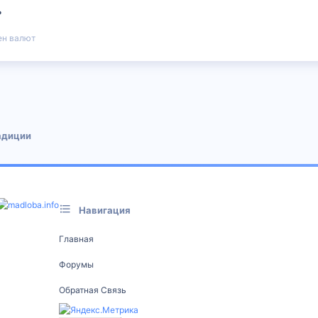
?
ен валют
 почта
адиции
Навигация
Главная
Форумы
Обратная Связь