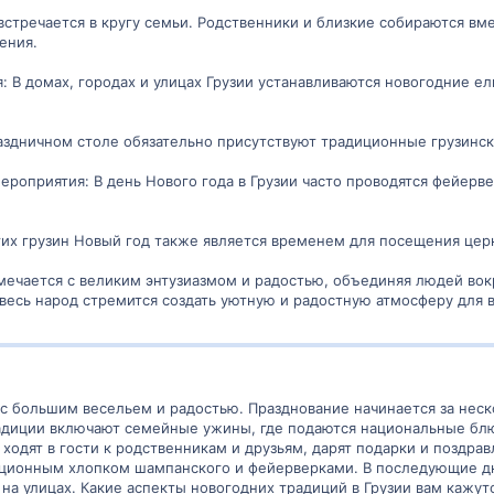
встречается в кругу семьи. Родственники и близкие собираются вм
ения.
я: В домах, городах и улицах Грузии устанавливаются новогодние е
аздничном столе обязательно присутствуют традиционные грузинск
ероприятия: В день Нового года в Грузии часто проводятся фейерв
их грузин Новый год также является временем для посещения церк
тмечается с великим энтузиазмом и радостью, объединяя людей во
 весь народ стремится создать уютную и радостную атмосферу для в
 с большим весельем и радостью. Празднование начинается за неск
адиции включают семейные ужины, где подаются национальные блюд
 ходят в гости к родственникам и друзьям, дарят подарки и поздр
ционным хлопком шампанского и фейерверками. В последующие д
 на улицах. Какие аспекты новогодних традиций в Грузии вам каж