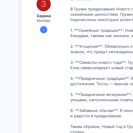
З
В Грузии празднование Нового 
семейными ценностями. Грузины 
Зарина
перечислены некоторые аспекты
Member
16 Июл 2024
1. **Семейные традиции**: Нов
297
блюдами, такими как хинкали, х
0
2. **Угощения**: Обязательно 
16
знаком, что придут неожиданны
3. **Символы нового года**: Г
Елка символизирует новый стар
4. **Праздничные традиции**: 
достижения. Тосты — важная ча
5. **Праздничные вечеринки**:
улицами, наполненными позити
6. **Забавные обычаи**: В нек
и радости в празднование.
Таким образом, Новый год в Гр
страны.