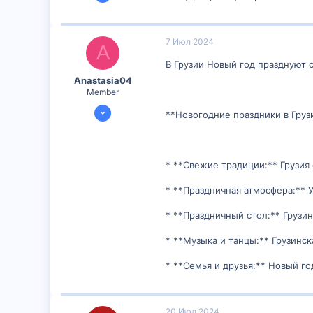
299
0
16
7 Июл 2024
A
В Грузии Новый год празднуют 
Anastasia04
Member
6 Июл 2024
**Новогодние праздники в Гру
300
0
16
* **Свежие традиции:** Грузи
* **Праздничная атмосфера:**
* **Праздничный стол:** Груз
* **Музыка и танцы:** Грузинс
* **Семья и друзья:** Новый го
20 Июл 2024