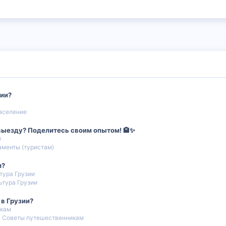
зии?
аселение
 выезду? Поделитесь своим опытом! 🏨✨
)
аменты (туристам)
м?
тура Грузии
ьтура Грузии
 в Грузии?
икам
Советы путешественникам