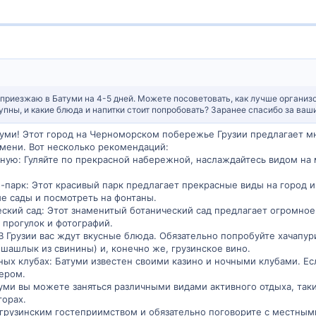
 приезжаю в Батуми на 4-5 дней. Можете посоветовать, как лучше организо
тупны, и какие блюда и напитки стоит попробовать? Заранее спасибо за ва
туми! Этот город на Черноморском побережье Грузии предлагает 
мени. Вот несколько рекомендаций:
ную: Гуляйте по прекрасной набережной, наслаждайтесь видом на 
-парк: Этот красивый парк предлагает прекрасные виды на город 
е сады и посмотреть на фонтаны.
еский сад: Этот знаменитый ботанический сад предлагает огромно
 прогулок и фотографий.
В Грузии вас ждут вкусные блюда. Обязательно попробуйте хачапу
(шашлык из свинины) и, конечно же, грузинское вино.
чных клубах: Батуми известен своими казино и ночными клубами. Есл
чером.
туми вы можете заняться различными видами активного отдыха, та
горах.
 грузинским гостеприимством и обязательно поговорите с местным