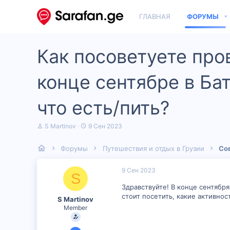
ГЛАВНАЯ
ФОРУМЫ
Как посоветуете про
конце сентябре в Бат
что есть/пить?
А
Д
S Martinov
9 Сен 2023
в
а
т
т
Форумы
Путешествия и отдых в Грузии
Со
о
а
р
н
т
а
9 Сен 2023
S
е
ч
м
а
Здравствуйте! В конце сентябр
ы
л
стоит посетить, какие активно
S Martinov
а
Member
6 Сен 2023