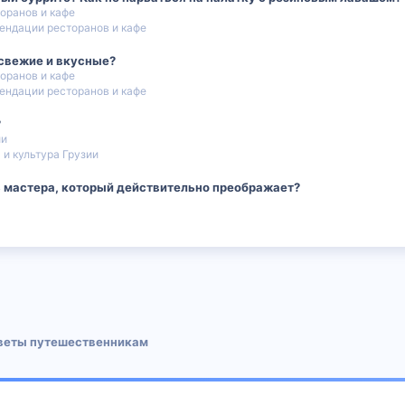
оранов и кафе
ендации ресторанов и кафе
 свежие и вкусные?
оранов и кафе
ендации ресторанов и кафе
?
ии
 и культура Грузии
ь мастера, который действительно преображает?
 почта
веты путешественникам