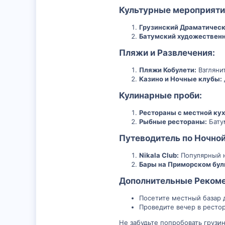
Культурные мероприятия
Грузинский Драматическ
Батумский художественн
Пляжи и Развлечения:​
Пляжи Кобулети:
Взглянит
Казино и Ночные клубы:
Кулинарные проби:​
Рестораны с местной кух
Рыбные рестораны:
Бату
Путеводитель по Ночной
Nikala Club:
Популярный н
Бары на Приморском бул
Дополнительные Рекоме
Посетите местный базар 
Проведите вечер в ресто
Не забудьте попробовать грузин