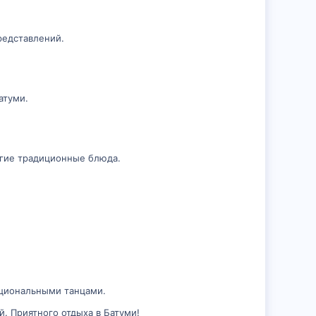
редставлений.
атуми.
угие традиционные блюда.
ациональными танцами.
й. Приятного отдыха в Батуми!