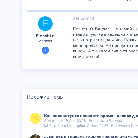
8 Июл 2025
E
Привет! О, Батуми — это мой л
пальмы, уютные кафешки и атмо
Elenohka
есть потрясающая улица Пушки
Member
морепродукты. Не пропусти пос
7 Июл 2025
вином. А ты какой вид активн
298
впечатления!
0
16
Похожие темы
Как посоветуете провести время человеку, к
S
S Martinov
9 Сен 2023
Вопросы о Батуми
Elenohka
8 Июл 2025
Вопросы о Бат
3
🌯 Ищете в Тбилиси сочную шаурму или сытн