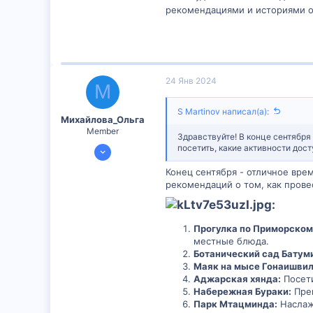
рекомендациями и историями о
24 Янв 2024
М
S Martinov написал(а):
Михайлова_Ольга
Member
Здравствуйте! В конце сентября
14 Янв 2024
посетить, какие активности дос
598
Конец сентября - отличное врем
51
рекомендаций о том, как прове
16
:​
Прогулка по Приморском
местные блюда.
Ботанический сад Батум
Маяк на мысе Гонаишвил
Аджарская хянда:
Посети
Набережная Бураки:
Прек
Парк Мтацминда:
Наслаж