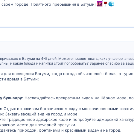
 своем городе. Приятного пребывания в Батуми!
 приезжаю в Батуми на 4-5 дней. Можете посоветовать, как лучше организо
тупны, и какие блюда и напитки стоит попробовать? Заранее спасибо за ва
я для посещения Батуми, когда погода обычно ещё тёплая, а турис
сти время в Батуми:
у бульвару:
Наслаждайтесь прекрасным видом на Чёрное море, по
и:
Отдых в красивом ботаническом саду с многочисленными экзоти
и:
Захватывающий вид на город и море.
те традиционное аджарское кафе и попробуйте аджарский хачапур
расное место для вечерней прогулки.
дайтесь природой, фонтанами и красивыми видами на город.