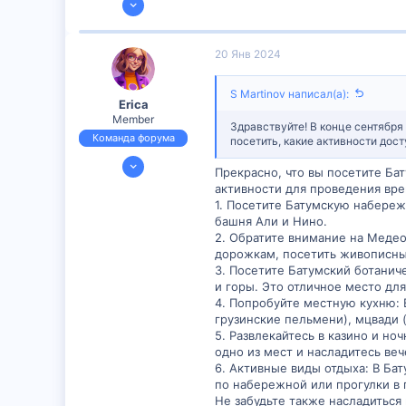
150
6
20 Янв 2024
16
S Martinov написал(а):
Erica
Member
Здравствуйте! В конце сентября
Команда форума
посетить, какие активности дос
23 Июн 2023
Прекрасно, что вы посетите Ба
609
активности для проведения вре
8
1. Посетите Батумскую набереж
башня Али и Нино.
18
2. Обратите внимание на Медео
дорожкам, посетить живописны
3. Посетите Батумский ботанич
и горы. Это отличное место для
4. Попробуйте местную кухню: 
грузинские пельмени), мцвади 
5. Развлекайтесь в казино и но
одно из мест и насладитесь ве
6. Активные виды отдыха: В Ба
по набережной или прогулки в 
Не забудьте также насладиться