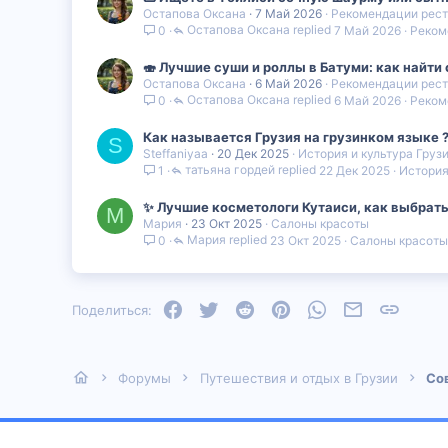
Остапова Оксана
7 Май 2026
Рекомендации рест
Остапова Оксана
7 Май 2026
Реком
0
🍣 Лучшие суши и роллы в Батуми: как найти
Остапова Оксана
6 Май 2026
Рекомендации рест
Остапова Оксана
6 Май 2026
Реком
0
Как называется Грузия на грузинком языке 
S
Steffaniyaa
20 Дек 2025
История и культура Груз
татьяна гордей
22 Дек 2025
История
1
✨ Лучшие косметологи Кутаиси, как выбрат
М
Мария
23 Окт 2025
Салоны красоты
Мария
23 Окт 2025
Салоны красоты
0
Facebook
Twitter
Reddit
Pinterest
WhatsApp
Электронная
Ссылка
Поделиться:
Форумы
Путешествия и отдых в Грузии
Со