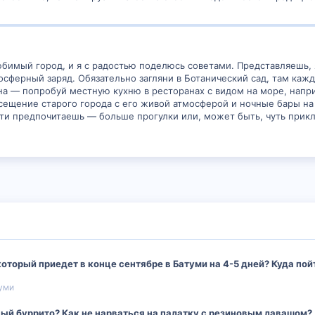
юбимый город, и я с радостью поделюсь советами. Представляешь, 
сферный заряд. Обязательно загляни в Ботанический сад, там кажд
на — попробуй местную кухню в ресторанах с видом на море, напр
ещение старого города с его живой атмосферой и ночные бары на 
ости предпочитаешь — больше прогулки или, может быть, чуть при
оторый приедет в конце сентябре в Батуми на 4-5 дней? Куда пойт
уми
ый буррито? Как не нарваться на палатку с резиновым лавашом?