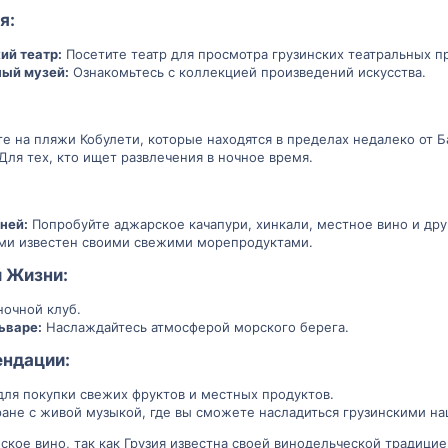
:​
ий театр:
Посетите театр для просмотра грузинских театральных п
ый музей:
Ознакомьтесь с коллекцией произведений искусства.
е на пляжи Кобулети, которые находятся в пределах недалеко от Б
Для тех, кто ищет развлечения в ночное время.
ней:
Попробуйте аджарское качапури, хинкали, местное вино и др
ми известен своими свежими морепродуктами.
 Жизни:​
очной клуб.
ьваре:
Наслаждайтесь атмосферой морского берега.
ндации:​
для покупки свежих фруктов и местных продуктов.
ране с живой музыкой, где вы сможете насладиться грузинскими н
ское вино, так как Грузия известна своей винодельческой традицие