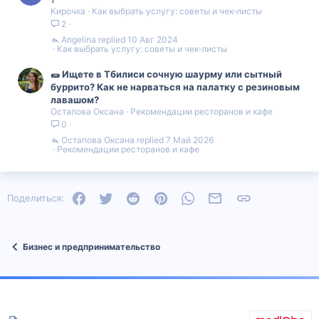
Кирочка
Как выбрать услугу: советы и чек‑листы
2
Angelina
10 Авг 2024
Как выбрать услугу: советы и чек‑листы
🌯 Ищете в Тбилиси сочную шаурму или сытный
буррито? Как не нарваться на палатку с резиновым
лавашом?
Остапова Оксана
Рекомендации ресторанов и кафе
0
Остапова Оксана
7 Май 2026
Рекомендации ресторанов и кафе
Facebook
Twitter
Reddit
Pinterest
WhatsApp
Электронная почта
Ссылка
Поделиться:
Бизнес и предпринимательство