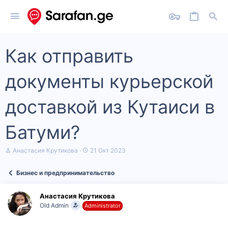
Как отправить
документы курьерской
доставкой из Кутаиси в
Батуми?
А
Д
Анастасия Крутикова
21 Окт 2023
в
а
т
т
Бизнес и предпринимательство
о
а
р
н
т
а
Анастасия Крутикова
е
ч
Old Admin
Administrator
м
а
ы
л
а