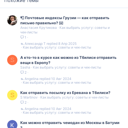
Похожие темы
📮 Почтовые индексы Грузии — как отправить
письмо правильно? ✉️
Анастасия Крутикова
Как выбрать услугу: советы и
чек‑листы
1
Александр Т
8 Апр 2025
Как выбрать услугу: советы и чек‑листы
А кто-то в курсе как можно из Тбилиси отправить
S
вещи в Европу?
Sasha
Как выбрать услугу: советы и чек‑листы
2
Angelina
10 Авг 2024
Как выбрать услугу: советы и чек‑листы
Как отправить посылку из Еревана в Тбилиси?
S
S Martinov
Как выбрать услугу: советы и чек‑листы
2
Angelina
10 Авг 2024
Как выбрать услугу: советы и чек‑листы
Как можно отправить чемодан из Москвы в Батуми
?