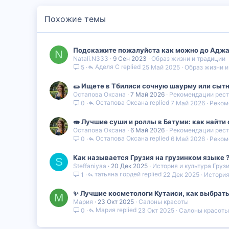
Похожие темы
Подскажите пожалуйста как можно до Аджар
N
Natali.N333
9 Сен 2023
Образ жизни и традиции
Аделя С
25 Май 2025
Образ жизни и
5
🌯 Ищете в Тбилиси сочную шаурму или сытн
Остапова Оксана
7 Май 2026
Рекомендации рест
Остапова Оксана
7 Май 2026
Реком
0
🍣 Лучшие суши и роллы в Батуми: как найти
Остапова Оксана
6 Май 2026
Рекомендации рест
Остапова Оксана
6 Май 2026
Реком
0
Как называется Грузия на грузинком языке 
S
Steffaniyaa
20 Дек 2025
История и культура Груз
татьяна гордей
22 Дек 2025
История
1
✨ Лучшие косметологи Кутаиси, как выбрат
М
Мария
23 Окт 2025
Салоны красоты
Мария
23 Окт 2025
Салоны красоты
0