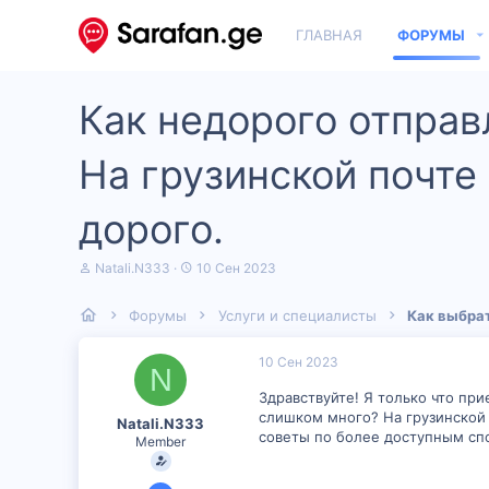
ГЛАВНАЯ
ФОРУМЫ
Как недорого отправ
На грузинской почте 
дорого.
А
Д
Natali.N333
10 Сен 2023
в
а
т
т
Форумы
Услуги и специалисты
Как выбрат
о
а
р
н
т
а
10 Сен 2023
N
е
ч
м
а
Здравствуйте! Я только что при
ы
л
слишком много? На грузинской 
Natali.N333
а
советы по более доступным сп
Member
7 Сен 2023