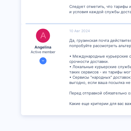
Следует отметить, что тарифы 
и условия каждой службы доста
10 Авг 2024
A
Да, грузинская почта действит
попробуйте рассмотреть альте
Angelina
Active member
• Международные курьерские сл
24 Июл 2024
срочности доставки.
1,204
• Локальные курьерские служб
таких сервисов - их тарифы мо
2
• Сервисы "народных" доставо
38
выгодно, если ваша посылка не
Перед отправкой обязательно о
Какие еще критерии для вас ва