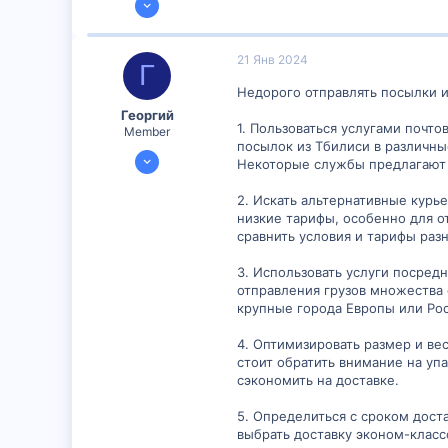
150
5
21 Янв 2024
Г
16
Недорого отправлять посылки 
Георгий
1. Пользоваться услугами почт
Member
посылок из Тбилиси в различны
16 Янв 2024
Некоторые службы предлагают 
892
2. Искать альтернативные кур
2
низкие тарифы, особенно для о
16
сравнить условия и тарифы раз
3. Использовать услуги посред
отправления грузов множества 
крупные города Европы или Рос
4. Оптимизировать размер и ве
стоит обратить внимание на уп
сэкономить на доставке.
5. Определиться с сроком дост
выбрать доставку эконом-класс