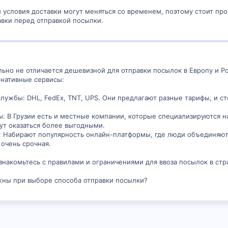
и условия доставки могут меняться со временем, поэтому стоит пр
вки перед отправкой посылки.
ельно не отличается дешевизной для отправки посылок в Европу и 
рнативные сервисы:
ужбы: DHL, FedEx, TNT, UPS. Они предлагают разные тарифы, и сто
ы: В Грузии есть и местные компании, которые специализируются 
гут оказаться более выгодными.
к: Набирают популярность онлайн-платформы, где люди объединяют
 очень срочная.
знакомьтесь с правилами и ограничениями для ввоза посылок в стр
жны при выборе способа отправки посылки?