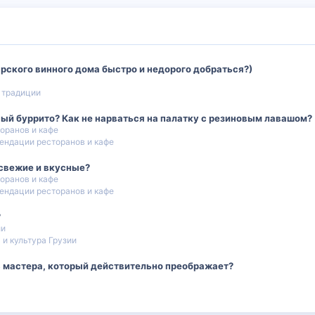
ского винного дома быстро и недорого добраться?)
 традиции
ый буррито? Как не нарваться на палатку с резиновым лавашом?
оранов и кафе
ендации ресторанов и кафе
 свежие и вкусные?
оранов и кафе
ендации ресторанов и кафе
?
ии
 и культура Грузии
ь мастера, который действительно преображает?