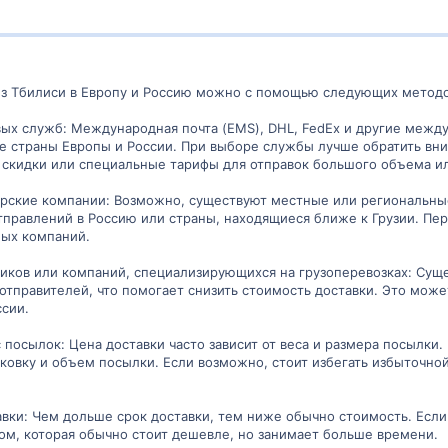
из Тбилиси в Европу и Россию можно с помощью следующих методо
овых служб: Международная почта (EMS), DHL, FedEx и другие меж
е страны Европы и России. При выборе службы лучше обратить вн
скидки или специальные тарифы для отправок большого объема ил
ьерские компании: Возможно, существуют местные или региональны
тправлений в Россию или страны, находящиеся ближе к Грузии. Пе
ных компаний.
ников или компаний, специализирующихся на грузоперевозках: Су
отправителей, что помогает снизить стоимость доставки. Это може
сии.
с посылок: Цена доставки часто зависит от веса и размера посылки
аковку и объем посылки. Если возможно, стоит избегать избыточно
авки: Чем дольше срок доставки, тем ниже обычно стоимость. Ес
ом, которая обычно стоит дешевле, но занимает больше времени.