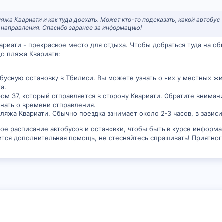
жа Квариати и как туда доехать. Может кто-то подсказать, какой автобус 
и направления. Спасибо заранее за информацию!
вариати - прекрасное место для отдыха. Чтобы добраться туда на о
до пляжа Квариати:
усную остановку в Тбилиси. Вы можете узнать о них у местных ж
а.
ром 37, который отправляется в сторону Квариати. Обратите внима
знать о времени отправления.
пляжа Квариати. Обычно поездка занимает около 2-3 часов, в завис
ное расписание автобусов и остановки, чтобы быть в курсе информа
тся дополнительная помощь, не стесняйтесь спрашивать! Приятног