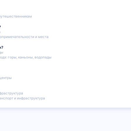
путешественникам
?
а
опримечательности и места
и?
ды
ода: горы, каньоны, водопады
центры
фраструктура
нспорт и инфраструктура
 почта