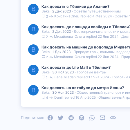
Как доехать с Тбилиси до Алании?
B
Beks
2 Дек 2023
Советы путешественникам
КристинаСпец
4 Фев 2024
Советы 
3
Как доехать до площади свободы в Тбилиси
B
Beks
2 Дек 2023
Достопримечательности и мест
Михайлова_Ольга
22 Янв 2024
Дост
2
Как доехать на машине до водопада Мирвет
B
Beks
1 Дек 2023
Природа: горы, каньоны, водопа
Михайлова_Ольга
22 Янв 2024
Прир
2
Как доехать до Lilo Mall в Тбилиси?
B
Beks
30 Ноя 2023
Торговые центры
Elena Mladan
17 Янв 2024
Торговые 
1
Как доехать на автобусе до метро Исани?
B
Beks
30 Ноя 2023
Общественный транспорт и ин
Danil
16 Апр 2025
Общественный тра
4
Facebook
Twitter
Reddit
Pinterest
WhatsApp
Электронная
Ссылка
Поделиться: