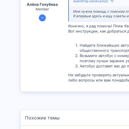
ахилятор написал(а):
Алëна Голубева
Member
Мне нужна помощь с поиском пля
20 Дек 2023
Я впервые здесь и ищу советы 
298
Конечно, я рад помочь! Пляж К
26
Вот инструкции, как добраться 
16
Найдите ближайшую автоб
общественного транспорт
Возьмите автобус с номе
поэтому лучше заранее у
Автобус доставит вас до 
Не забудьте проверить актуаль
либо вопросы или вам понадоби
Похожие темы