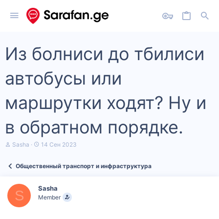
Из болниси до тбилиси
автобусы или
маршрутки ходят? Ну и
в обратном порядке.
А
Д
Sasha
14 Сен 2023
в
а
т
т
Общественный транспорт и инфраструктура
о
а
р
н
т
а
Sasha
е
ч
S
Member
м
а
ы
л
а