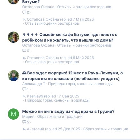
Батуми?
Остапова Оксана
Отзывы и оценки ресторанов
0
Остапова Оксана
7 Май 2026
Отзывы и оценки ресторанов
👨‍👩‍👧‍👦 Семейные кафе Батуми: где поесть с
ребёнком и не жалеть, что вышли из дома?
Остапова Оксана
Отзывы и оценки ресторанов
0
Остапова Оксана
6 Май 2026
Отзывы и оценки ресторанов
🌄 Вас ждет сюрприз! 12 мест в Рача-Лечхуми, о
которых вы не слышали (но обязаны увидеть)
Александр Т
Природа: горы, каньоны, водопады
1
Ksenia99
17 Сен 2025
Природа: горы, каньоны, водопады
Можно ли пить воду из-под крана в Грузии?
М
Мария
Образ жизни и традиции
5
Анатолий
25 Дек 2025
Образ жизни и традиции