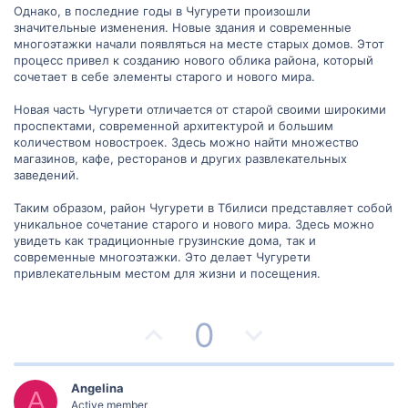
о
о
Однако, в последние годы в Чугурети произошли
значительные изменения. Новые здания и современные
л
л
многоэтажки начали появляться на месте старых домов. Этот
процесс привел к созданию нового облика района, который
о
о
сочетает в себе элементы старого и нового мира.
с
с
Новая часть Чугурети отличается от старой своими широкими
проспектами, современной архитектурой и большим
количеством новостроек. Здесь можно найти множество
магазинов, кафе, ресторанов и других развлекательных
заведений.
Таким образом, район Чугурети в Тбилиси представляет собой
уникальное сочетание старого и нового мира. Здесь можно
увидеть как традиционные грузинские дома, так и
современные многоэтажки. Это делает Чугурети
привлекательным местом для жизни и посещения.
П
Н
0
о
е
з
г
Angelina
A
Active member