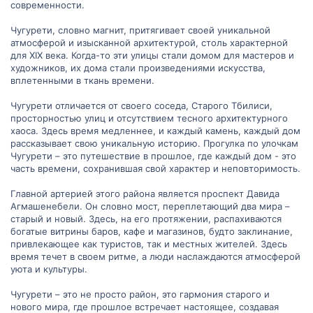
современности.
Чугурети, словно магнит, притягивает своей уникальной
атмосферой и изысканной архитектурой, столь характерной
для XIX века. Когда-то эти улицы стали домом для мастеров и
художников, их дома стали произведениями искусства,
вплетенными в ткань времени.
Чугурети отличается от своего соседа, Старого Тбилиси,
просторностью улиц и отсутствием тесного архитектурного
хаоса. Здесь время медленнее, и каждый камень, каждый дом
рассказывает свою уникальную историю. Прогулка по улочкам
Чугурети – это путешествие в прошлое, где каждый дом - это
часть времени, сохранившая свой характер и неповторимость.
Главной артерией этого района является проспект Давида
Агмашенебели. Он словно мост, переплетающий два мира –
старый и новый. Здесь, на его протяжении, распахиваются
богатые витрины баров, кафе и магазинов, будто заклинание,
привлекающее как туристов, так и местных жителей. Здесь
время течет в своем ритме, а люди наслаждаются атмосферой
уюта и культуры.
Чугурети – это не просто район, это гармония старого и
нового мира, где прошлое встречает настоящее, создавая