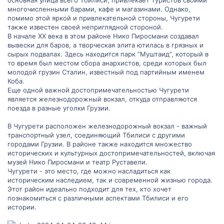
основная улица всего Тбилиси, привлекает туристов своими
г
г
многочисленными барами, кафе и магазинами. Однако,
помимо этой яркой и привлекательной стороны, Чугурети
о
о
также известен своей неприглядной стороной.
В начале XX века в этом районе Нико Пиросмани создавал
л
л
вывески для баров, а творческая элита ютилась в грязных и
сырых подвалах. Здесь находится парк “Муштаид”, который в
о
о
то время был местом сбора анархистов, среди которых был
молодой грузин Сталин, известный под партийным именем
с
с
Коба.
Еще одной важной достопримечательностью Чугурети
является железнодорожный вокзал, откуда отправляются
поезда в разные уголки Грузии.
В Чугурети расположен железнодорожный вокзал - важный
транспортный узел, соединяющий Тбилиси с другими
городами Грузии. В районе также находится множество
исторических и культурных достопримечательностей, включая
музей Нико Пиросмани и театр Руставели.
Чугурети - это место, где можно насладиться как
историческим наследием, так и современной жизнью города.
Этот район идеально подходит для тех, кто хочет
познакомиться с различными аспектами Тбилиси и его
истории.