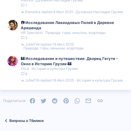
о
о
Asenka
Духовное Наследие Грузии
7
л
л
Elenohka
8 Июл 2025
Духовное Наследие Грузии
о
о
📷 Исследование Лавандовых Полей в Деревне
Арашенда
с
с
HR Specialist
Природа: горы, каньоны, водопады
3
JuNeTiN
19 Июл 2025
Природа: горы, каньоны, водопады
🏰 Исследование и путешествие: Дворец Гегути -
Окно в Историю Грузии 🏰
Erica
История и культура Грузии
9
JuNeTiN
18 Июл 2025
История и культура Грузии
Facebook
Twitter
Reddit
Pinterest
WhatsApp
Электронная почта
Ссылка
Поделиться:
Вопросы о Тбилиси