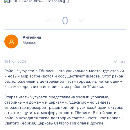
П
Н
0
о
е
з
г
Ангелина
А
Member
и
а
т
т
15 Июн 2024
#4
и
и
Район Чугурети в Тбилиси - это уникальное место, где старый
и новый мир встречаются и сосуществуют вместе. Этот район,
в
в
расположенный в центральной части города, является одним
из самых древних и исторических районов Тбилиси.
н
н
Старая часть Чугурети представлена узкими улочками,
ы
ы
старинными домами и церквями. Здесь можно увидеть
множество примеров традиционной грузинской архитектуры,
й
й
а также ощутить атмосферу старого Тбилиси. В этой части
района находятся такие достопримечательности, как церковь
г
г
Святого Георгия, церковь Святого Николая и другие.