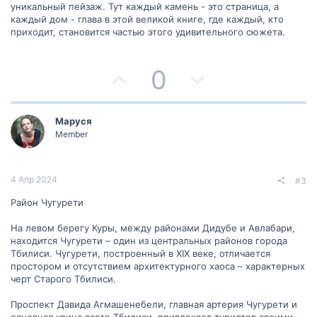
уникальный пейзаж. Тут каждый камень - это страница, а
каждый дом - глава в этой великой книге, где каждый, кто
приходит, становится частью этого удивительного сюжета.
П
Н
0
о
е
з
г
Маруся
Member
и
а
т
т
4 Апр 2024
#3
и
и
Район Чугурети
в
в
На левом берегу Куры, между районами Дидубе и Авлабари,
находится Чугурети – один из центральных районов города
н
н
Тбилиси. Чугурети, построенный в XIX веке, отличается
простором и отсутствием архитектурного хаоса – характерных
ы
ы
черт Старого Тбилиси.
й
й
Проспект Давида Агмашенебели, главная артерия Чугурети и