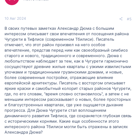
и
а
т
т
10 Авг 2024
#5
и
и
В своих путевых заметках Александр Дюма с большим
интересом описывает свои впечатления от посещения района
в
в
Чугурети в Тифлисе (современном Тбилиси). Писатель
отмечает, что этот район произвел на него особое
н
н
впечатление, представ перед ним как своеобразный симбиоз
старого и нового, традиционного и современного. Дюма с
ы
ы
любопытством наблюдает за тем, как в Чугурети гармонично
сосуществуют древние жилые кварталы с узкими извилистыми
й
й
улочками и традиционными грузинскими домами, и новые,
более современные постройки, отражающие влияние
г
г
европейской архитектуры. Писатель с восторгом описывает
яркие краски и самобытный колорит старых районов Чугурети,
о
о
где, по его словам, "время словно остановилось", а затем с не
меньшим интересом рассказывает о новых, более просторных
л
л
и благоустроенных кварталах, где уже ощущается дыхание
прогресса. Для Дюма Чугурети стал воплощением
о
о
динамичного развития Тифлиса, где сохраняется глубокая связь
с историческими корнями. Какие еще особенности этого
с
с
интересного района Тбилиси могли быть отражены в записях
Александра Дюма?