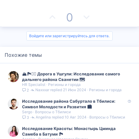
П
Н
0
о
е
з
г
Войдите или зарегистрируйтесь для ответа.
и
а
Похожие темы
т
т
и
и
🏔️🏞️❤️‍🔥 Дорога в Ушгули: Исследование самого
в
в
дальнего района Сванетии 🗺️
HR Specialist
Регионы и города
Naxxxar
21 Июн 2024
Регионы и города
2
н
н
В
Исследование района Сабуртало в Тбилиси:
ы
ы
о
Символ Молодости и Развития 🏙
Sergo
Вопросы о Тбилиси
п
й
й
Angelina
10 Авг 2024
Вопросы о Тбилиси
3
р
о
г
г
Исследование Красоты: Монастырь Цминда
с
Самеба в Батуми 🏞️