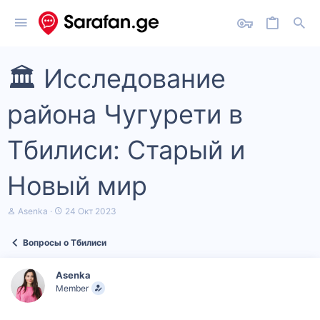
🏛 Исследование
района Чугурети в
Тбилиси: Старый и
Новый мир
А
Д
Asenka
24 Окт 2023
в
а
т
т
Вопросы о Тбилиси
о
а
р
н
т
а
Asenka
е
ч
Member
м
а
ы
л
а