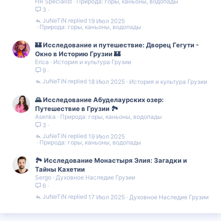
HR Specialist
Природа: горы, каньоны, водопады
3
JuNeTiN
19 Июл 2025
Природа: горы, каньоны, водопады
🏰 Исследование и путешествие: Дворец Гегути -
Окно в Историю Грузии 🏰
Erica
История и культура Грузии
9
JuNeTiN
18 Июл 2025
История и культура Грузии
🌄 Исследование Абуделаурских озер:
Путешествие в Грузии 🏞️
Asenka
Природа: горы, каньоны, водопады
3
JuNeTiN
19 Июл 2025
Природа: горы, каньоны, водопады
🏞️ Исследование Монастыря Элия: Загадки и
Тайны Кахетии
Sergo
Духовное Наследие Грузии
6
JuNeTiN
17 Июл 2025
Духовное Наследие Грузии