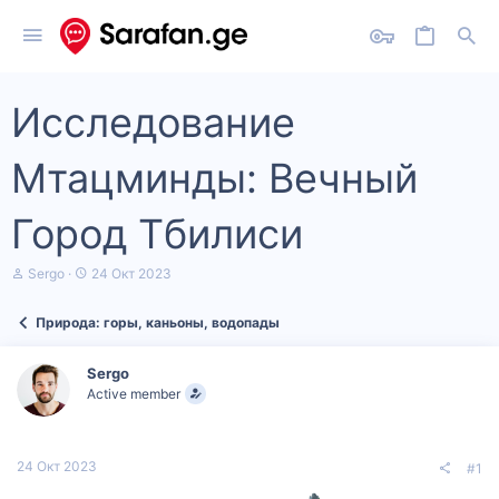
Исследование
Мтацминды: Вечный
Город Тбилиси
А
Д
Sergo
24 Окт 2023
в
а
т
т
Природа: горы, каньоны, водопады
о
а
р
н
т
а
Sergo
е
ч
Active member
м
а
ы
л
а
24 Окт 2023
#1