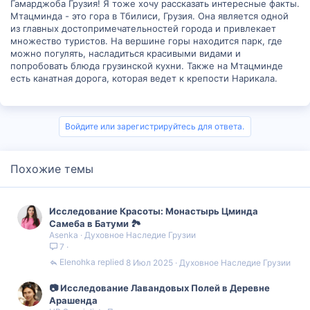
Гамарджоба Грузия! Я тоже хочу рассказать интересные факты.
Мтацминда - это гора в Тбилиси, Грузия. Она является одной
из главных достопримечательностей города и привлекает
множество туристов. На вершине горы находится парк, где
можно погулять, насладиться красивыми видами и
попробовать блюда грузинской кухни. Также на Мтацминде
есть канатная дорога, которая ведет к крепости Нарикала.
Войдите или зарегистрируйтесь для ответа.
Похожие темы
Исследование Красоты: Монастырь Цминда
Самеба в Батуми 🏞️
Asenka
Духовное Наследие Грузии
7
Elenohka
8 Июл 2025
Духовное Наследие Грузии
📷 Исследование Лавандовых Полей в Деревне
Арашенда