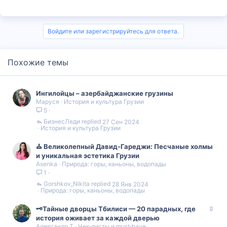
Войдите или зарегистрируйтесь для ответа.
Похожие темы
Ингилойцы – азербайджанские грузины
Маруся
История и культура Грузии
5
БизнесЛеди
27 Сен 2024
История и культура Грузии
⛪️ Великолепный Давид-Гареджи: Песчаные холмы
и уникальная эстетика Грузии
Asenka
Природа: горы, каньоны, водопады
1
Gorshkov_Nikita
28 Янв 2024
Природа: горы, каньоны, водопады
З
🗝️Тайные дворцы Тбилиси — 20 парадных, где
а
история оживает за каждой дверью
Александр Т
Чек‑листы и must‑have
к