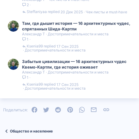
2
р
е
Steffaniyaa
20 Дек 2025
Чек‑листы и must‑have
п
л
Там, где дышит история — 16 архитектурных чудес,
е
спрятанных Шида-Картли
н
Александр Т
Достопримечательности и места
о
1
Ksenia99
17 Сен 2025
Достопримечательности и места
Забытые цивилизации — 16 архитектурных чудес
Квемо-Картли, где история оживает
Александр Т
Достопримечательности и места
1
Ksenia99
17 Сен 2025
Достопримечательности и места
Facebook
Twitter
Reddit
Pinterest
WhatsApp
Электронная почта
Ссылка
Поделиться:
Общество и население