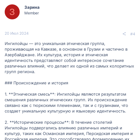
Зарина
З
Member
20 Июл 2024
#4
Ингилойцы — это уникальная этническая группа,
проживающая на Кавказе, в основном в Грузии и частично в
Азербайджане. Их культура, история и этническая
идентичность представляют собой интересное сочетание
различных влияний, что делает их одной из самых колоритных
групп региона.
### Происхождение и история
1. **Этническая смесь**: Ингилойцы являются результатом
смешения различных этнических групп. Их происхождение
связано как с тюркскими племенами, так и с грузинами, что
создает уникальную культурную и языковую идентичность.
2. **Исторические процессы**: В течение столетий
Ингилойцы подвергались влиянию различных империй и
культур, таких как Османская империя, Персидская империя и
Российская империя. Это способствовало формированию их