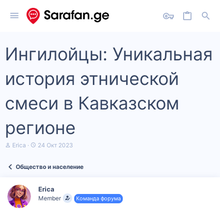
Ингилойцы: Уникальная
история этнической
смеси в Кавказском
регионе
А
Д
Erica
24 Окт 2023
в
а
т
т
Общество и население
о
а
р
н
т
а
Erica
е
ч
Member
Команда форума
м
а
ы
л
а