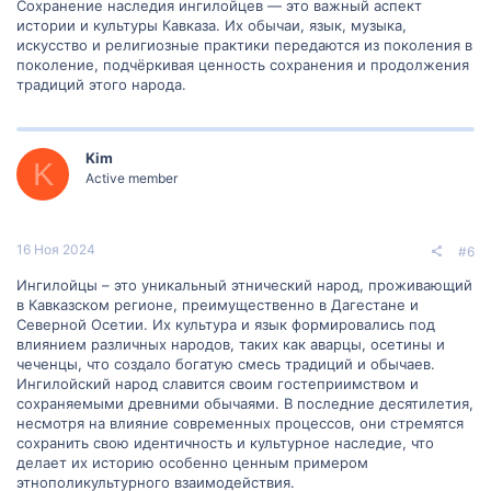
Сохранение наследия ингилойцев — это важный аспект
истории и культуры Кавказа. Их обычаи, язык, музыка,
искусство и религиозные практики передаются из поколения в
поколение, подчёркивая ценность сохранения и продолжения
традиций этого народа.
Kim
K
Active member
16 Ноя 2024
#6
Ингилойцы – это уникальный этнический народ, проживающий
в Кавказском регионе, преимущественно в Дагестане и
Северной Осетии. Их культура и язык формировались под
влиянием различных народов, таких как аварцы, осетины и
чеченцы, что создало богатую смесь традиций и обычаев.
Ингилойский народ славится своим гостеприимством и
сохраняемыми древними обычаями. В последние десятилетия,
несмотря на влияние современных процессов, они стремятся
сохранить свою идентичность и культурное наследие, что
делает их историю особенно ценным примером
этнополикультурного взаимодействия.