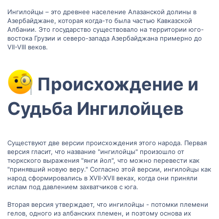
Ингилойцы – это древнее население Алазанской долины в
Азербайджане, которая когда-то была частью Кавказской
Албании. Это государство существовало на территории юго-
востока Грузии и северо-запада Азербайджана примерно до
VII-VIII веков.
Происхождение и
Судьба Ингилойцев​
Существуют две версии происхождения этого народа. Первая
версия гласит, что название "ингилойцы" произошло от
тюркского выражения "янги йол", что можно перевести как
"принявший новую веру." Согласно этой версии, ингилойцы как
народ сформировались в XVII-XVII веках, когда они приняли
ислам под давлением захватчиков с юга.
Вторая версия утверждает, что ингилойцы - потомки племени
гелов, одного из албанских племен, и поэтому основа их