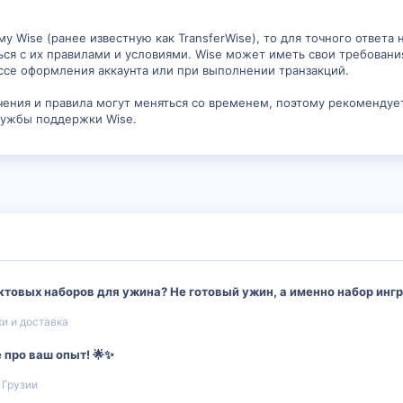
у Wise (ранее известную как TransferWise), то для точного ответа
ся с их правилами и условиями. Wise может иметь свои требовани
ессе оформления аккаунта или при выполнении транзакций.
ичения и правила могут меняться со временем, поэтому рекоменду
лужбы поддержки Wise.
ктовых наборов для ужина? Не готовый ужин, а именно набор ингр
и и доставка
 про ваш опыт! 🌟✨
 Грузии