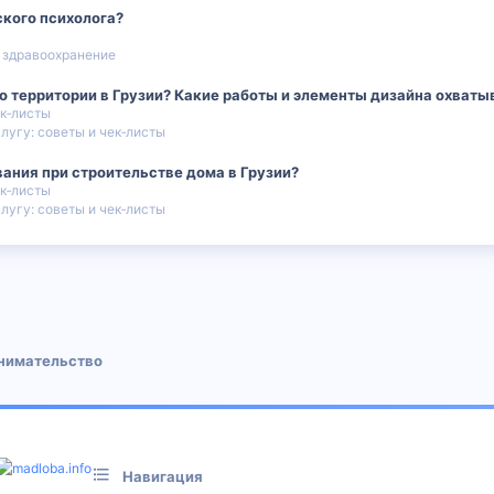
ского психолога?
 здравоохранение
о территории в Грузии? Какие работы и элементы дизайна охваты
ек‑листы
лугу: советы и чек‑листы
вания при строительстве дома в Грузии?
ек‑листы
лугу: советы и чек‑листы
 почта
инимательство
Навигация