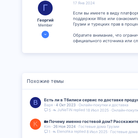
17 Янв 2024
Г
16
Если вы имеете в виду платформ
поддержки Wise или ознакомить
Георгий
Грузии и турецких прав в проц
Member
16 Янв 2024
Обратите внимание, что огран
892
официального источника или с
2
16
Похожие темы
Есть ли в Тбилиси сервис по доставке проду
В
Варя
4 Окт 2023
Онлайн‑покупки и доставка
JuNeTiN
18 Июл 2025
Онлайн‑покупк
5
🏡 Почему именно гостевой дом? Расскажите
K
Kim
26 Ноя 2024
Гостевые дома Грузии
Elenohka
8 Июл 2025
Гостевые дома
1