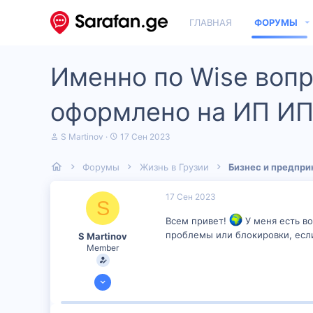
ГЛАВНАЯ
ФОРУМЫ
Именно по Wise вопр
оформлено на ИП ИП 
А
Д
S Martinov
17 Сен 2023
в
а
т
т
Форумы
Жизнь в Грузии
Бизнес и предпр
о
а
р
н
т
а
17 Сен 2023
S
е
ч
м
а
Всем привет!
У меня есть во
ы
л
проблемы или блокировки, если
S Martinov
а
Member
6 Сен 2023
150
6