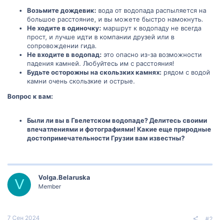
Возьмите дождевик:
вода от водопада распыляется на
большое расстояние, и вы можете быстро намокнуть.
Не ходите в одиночку:
маршрут к водопаду не всегда
прост, и лучше идти в компании друзей или в
сопровождении гида.
Не входите в водопад:
это опасно из-за возможности
падения камней. Любуйтесь им с расстояния!
Будьте осторожны на скользких камнях:
рядом с водой
камни очень скользкие и острые.
Вопрос к вам:
Были ли вы в Гвелетском водопаде? Делитесь своими
впечатлениями и фотографиями! Какие еще природные
достопримечательности Грузии вам известны?
Volga.Belaruska
V
Member
7 Сен 2024
#2