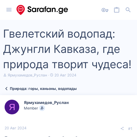
Гвелетский водопад:
Джунгли Кавказа, где
природа творит чудеса!
А
Д
Ярмухамедов_Руслан
20 Авг 2024
в
а
т
т
Природа: горы, каньоны, водопады
о
а
р
н
т
а
Ярмухамедов_Руслан
е
ч
Я
Member
м
а
ы
л
а
20 Авг 2024
#1