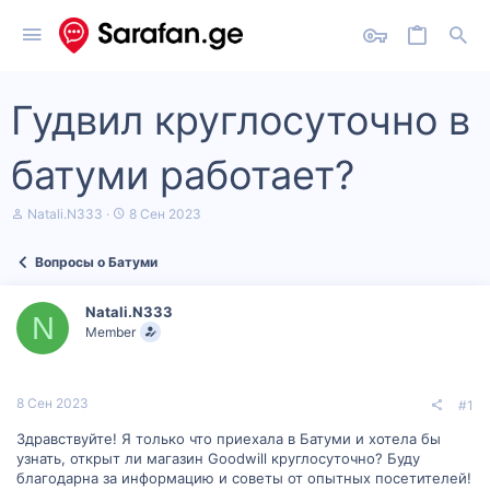
Гудвил круглосуточно в
батуми работает?
А
Д
Natali.N333
8 Сен 2023
в
а
т
т
Вопросы о Батуми
о
а
р
н
т
а
Natali.N333
е
ч
N
Member
м
а
ы
л
а
8 Сен 2023
#1
Здравствуйте! Я только что приехала в Батуми и хотела бы
узнать, открыт ли магазин Goodwill круглосуточно? Буду
благодарна за информацию и советы от опытных посетителей!