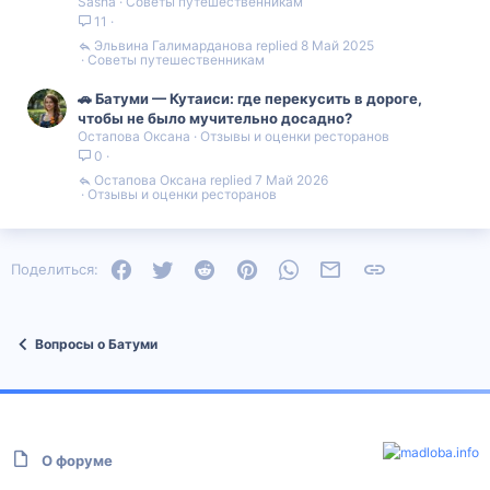
Sasha
Советы путешественникам
11
Эльвина Галимарданова
8 Май 2025
Советы путешественникам
🚗 Батуми — Кутаиси: где перекусить в дороге,
чтобы не было мучительно досадно?
Остапова Оксана
Отзывы и оценки ресторанов
0
Остапова Оксана
7 Май 2026
Отзывы и оценки ресторанов
Facebook
Twitter
Reddit
Pinterest
WhatsApp
Электронная почта
Ссылка
Поделиться:
Вопросы о Батуми
О форуме