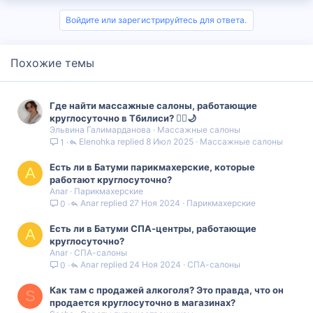
Войдите или зарегистрируйтесь для ответа.
Похожие темы
Где найти массажные салоны, работающие
круглосуточно в Тбилиси? 💆‍♀️🌙
Эльвина Галимарданова
Массажные салоны
Elenohka
8 Июл 2025
Массажные салоны
1
Есть ли в Батуми парикмахерские, которые
A
работают круглосуточно?
Anar
Парикмахерские
Anar
27 Ноя 2024
Парикмахерские
0
Есть ли в Батуми СПА-центры, работающие
A
круглосуточно?
Anar
СПА-салоны
Anar
24 Ноя 2024
СПА-салоны
0
Как там с продажей алкоголя? Это правда, что он
S
продается круглосуточно в магазинах?