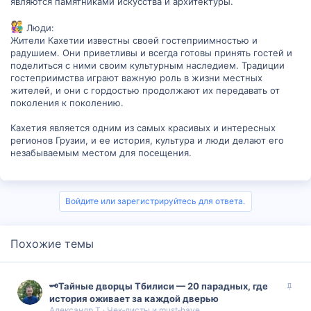
являются памятниками искусства и архитектуры.
Люди:
Жители Кахетии известны своей гостеприимностью и
радушием. Они приветливы и всегда готовы принять гостей и
поделиться с ними своим культурным наследием. Традиции
гостеприимства играют важную роль в жизни местных
жителей, и они с гордостью продолжают их передавать от
поколения к поколению.
Кахетия является одним из самых красивых и интересных
регионов Грузии, и ее история, культура и люди делают его
незабываемым местом для посещения.
Войдите или зарегистрируйтесь для ответа.
Похожие темы
З
🗝️Тайные дворцы Тбилиси — 20 парадных, где
а
история оживает за каждой дверью
Александр Т
Чек‑листы и must‑have
к