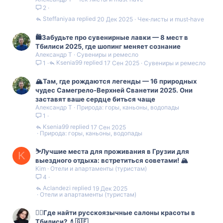
2
р
е
Steffaniyaa
20 Дек 2025
Чек‑листы и must‑have
п
л
🛍️Забудьте про сувенирные лавки — 8 мест в
е
Тбилиси 2025, где шопинг меняет сознание
н
Александр Т
Сувениры и ремесло
о
Ksenia99
17 Сен 2025
Сувениры и ремесло
1
🏔️Там, где рождаются легенды — 16 природных
чудес Самегрело-Верхней Сванетии 2025. Они
заставят ваше сердце биться чаще
Александр Т
Природа: горы, каньоны, водопады
1
Ksenia99
17 Сен 2025
Природа: горы, каньоны, водопады
⛷️Лучшие места для проживания в Грузии для
K
выездного отдыха: встретиться советами! 🏔️
Kim
Отели и апартаменты (туристам)
4
Aclandezi
19 Дек 2025
Отели и апартаменты (туристам)
💇‍♀️Где найти русскоязычные салоны красоты в
Тбилиси? 💄🇬🇪