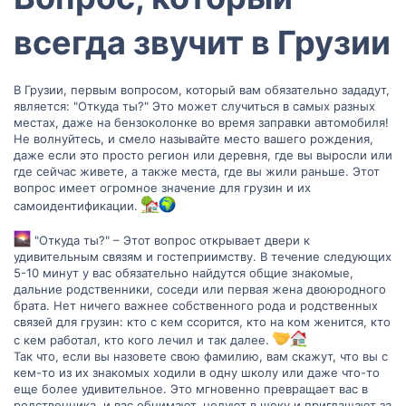
всегда звучит в Грузии​
В Грузии, первым вопросом, который вам обязательно зададут,
является: "Откуда ты?" Это может случиться в самых разных
местах, даже на бензоколонке во время заправки автомобиля!
Не волнуйтесь, и смело называйте место вашего рождения,
даже если это просто регион или деревня, где вы выросли или
где сейчас живете, а также места, где вы жили раньше. Этот
вопрос имеет огромное значение для грузин и их
самоидентификации.
"Откуда ты?" – Этот вопрос открывает двери к
удивительным связям и гостеприимству. В течение следующих
5-10 минут у вас обязательно найдутся общие знакомые,
дальние родственники, соседи или первая жена двоюродного
брата. Нет ничего важнее собственного рода и родственных
связей для грузин: кто с кем ссорится, кто на ком женится, кто
с кем работал, кто кого лечил и так далее.
Так что, если вы назовете свою фамилию, вам скажут, что вы с
кем-то из их знакомых ходили в одну школу или даже что-то
еще более удивительное. Это мгновенно превращает вас в
родственника, и вас обнимают, целуют в щеку и приглашают за