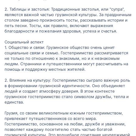
2. Таблицы и застолья: Традиционные застолья, или "супра",
являются важной частью грузинской культуры. За праздничным
столом заведено произносить тосты, рассказывать истории и
петь песни. Тосты, как правило, включают выражения
благодарности и пожелания здоровья, успеха и счастья.
Социальный аспект
1. Общество и связи: Грузинское общество очень ценит
социальные связи и семью. Гостеприимство рассматривается
не только по отношению к знакомым, но и к незнакомым
людям. Странники и путешественники могут рассчитывать на
помощь и поддержку местных жителей.
2. Влияние на культуру: Гостеприимство сыграло важную роль
в формировании грузинской идентичности. Оно объединяет
людей и создает атмосферу доверия. В этом контексте
грузинское гостеприимство стало символом дружбы, тепла и
единства.
Грузия, со своим великолепным южным гостеприимством,
привлекает путешественников со всего мира.
Гостеприимство, основанное на любви, дружбе и уважении,
позволяет каждому посетителю стать частью богатой
грузинской культуры. Это волшебное сочетание неудержимой