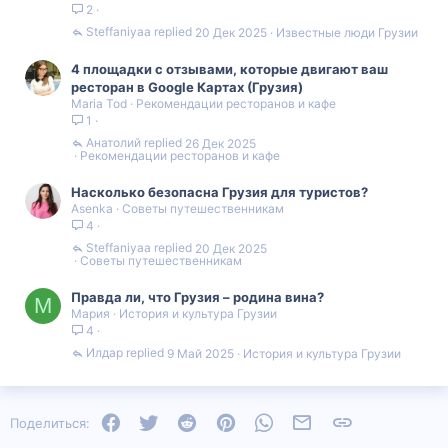
2
Steffaniyaa
20 Дек 2025
Известные люди Грузии
4 площадки с отзывами, которые двигают ваш
ресторан в Google Картах (Грузия)
Maria Tod
Рекомендации ресторанов и кафе
1
Анатолий
26 Дек 2025
Рекомендации ресторанов и кафе
Насколько безопасна Грузия для туристов?
Asenka
Советы путешественникам
4
Steffaniyaa
20 Дек 2025
Советы путешественникам
Правда ли, что Грузия – родина вина?
М
Мария
История и культура Грузии
4
Илдар
9 Май 2025
История и культура Грузии
Facebook
Twitter
Reddit
Pinterest
WhatsApp
Электронная почта
Ссылка
Поделиться: