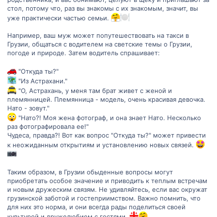
стол, потому что, раз вы знакомы с их знакомым, значит, вы
уже практически частью семьи.
Например, ваш муж может попутешествовать на такси в
Грузии, общаться с водителем на светские темы о Грузии,
погоде и природе. Затем водитель спрашивает:
"Откуда ты?"
"Из Астрахани."
"О, Астрахань, у меня там брат живет с женой и
племянницей. Племянница - модель, очень красивая девочка.
Нато - зовут."
"Нато?! Моя жена фотограф, и она знает Нато. Несколько
раз фотографировала ее!"
Чудеса, правда?! Вот как вопрос "Откуда ты?" может привести
к неожиданным открытиям и установлению новых связей.
Таким образом, в Грузии обыденные вопросы могут
приобретать особое значение и приводить к теплым встречам
и новым дружеским связям. Не удивляйтесь, если вас окружат
грузинской заботой и гостеприимством. Важно помнить, что
для них это норма, и они всегда рады поделиться своей
культурой и дружелюбием с гостями.