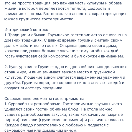
это не просто традиция, это важная часть культуры и образа
жизни, в которой переплетаются теплота, щедрость и
внимание к гостям. Вот несколько аспектов, характеризующих
южное грузинское гостеприимство.
Исторический контекст
1. Традиции и обычаи: Грузинское гостеприимство основано на
древних традициях. С давних времен грузины считали своим
долгом заботиться о гостях. Открывая двери своего дома,
хозяева придавали большое значение тому, чтобы каждый
гость чувствовал себя комфортно и был окружен вниманием.
2. Культура вина: Грузия – одна из древнейших винодельческих
стран мира, и вино занимает важное место в грузинской
культуре. Угощение вином считается выражением уважения и
дружбы. Грузины верят, что хорошее вино связывает людей и
создает атмосферу праздника.
Современные элементы гостеприимства
1. Сурпрайзы и разнообразие: Гостеприимные грузины часто
удивляют своих гостей обилием блюд. На столе можно
увидеть разнообразные закуски, такие как хачапури (сырные
пироги), хинкали (грузинские пельмени) и различные салаты.
Каждое блюдо приготовлено с любовью и подается с
самоваром чая или домашним вином.