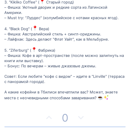
3. "Kikliko Coffee" (
Старый город)
– Фишка: Уютный дворик и редкие сорта из Латинской
Америки.
– Must try: "Лурдес" (колумбийское с нотами красных ягод).
4. "Black Dog" (
Вера)
– Фишка: Австралийский стиль + сингл-ориджины.
– Лайфхак: Здесь делают "Флэт Уайт", как в Мельбурне.
5. "Ziferburg" (
Фабрика)
– Фишка: Кофе в арт-пространстве (после можно залипнуть на
книги или выставку).
– Бонус: По вечерам – живые джазовые джемы.
Совет: Если любите "кофе с видом" – идите в "Linville" (терраса
с панорамой города).
А какие кофейни в Тбилиси впечатлили вас? Может, знаете
места с неочевидными способами заваривания?
П
Н
0
о
е