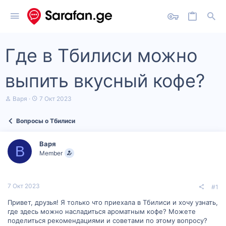
Где в Тбилиси можно
выпить вкусный кофе?
А
Д
Варя
7 Окт 2023
в
а
т
т
Вопросы о Тбилиси
о
а
р
н
т
а
Варя
е
ч
В
Member
м
а
ы
л
а
7 Окт 2023
#1
Привет, друзья! Я только что приехала в Тбилиси и хочу узнать,
где здесь можно насладиться ароматным кофе? Можете
поделиться рекомендациями и советами по этому вопросу?