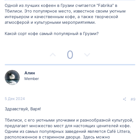
Одной из лучших кофеен в Грузии считается "Fabrika" в
й
й
Тбилиси. Это популярное место, известное своим уютным
интерьером и качественным кофе, а также творческой
г
г
атмосферой и культурными мероприятиями.
о
о
Какой сорт кофе самый популярный в Грузии?
л
л
П
Н
0
о
о
о
е
с
с
з
г
Алин
Member
и
а
т
т
5 Дек 2024
#9
и
и
Здравствуй, Варя!
в
в
Тбилиси, с его уютными улочками и разнообразной культурой,
предлагает множество мест для настоящих ценителей кофе.
н
н
Одним из самых популярных заведений является Café Littera,
расположенное в старинном дворце. Здесь можно