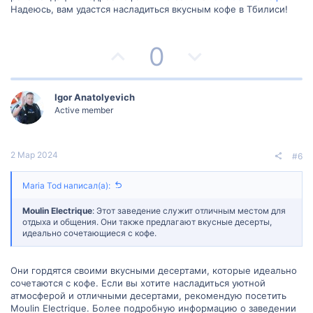
Надеюсь, вам удастся насладиться вкусным кофе в Тбилиси!
л
л
о
о
П
Н
0
с
с
о
е
з
г
Igor Anatolyevich
Active member
и
а
т
т
2 Мар 2024
#6
и
и
Maria Tod написал(а):
в
в
Moulin Electrique
: Этот заведение служит отличным местом для
н
н
отдыха и общения. Они также предлагают вкусные десерты,
идеально сочетающиеся с кофе.
ы
ы
Они гордятся своими вкусными десертами, которые идеально
й
й
сочетаются с кофе. Если вы хотите насладиться уютной
атмосферой и отличными десертами, рекомендую посетить
г
г
Moulin Electrique. Более подробную информацию о заведении