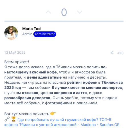
П
Н
0
о
е
з
г
Maria Tod
Admin
Administrator
и
а
т
т
13 Май 2025
#10
и
и
Всем привет!
Я тоже долго искала, где в Тбилиси можно попить
по-
в
в
настоящему вкусный кофе
, чтобы и атмосфера была
приятная, и
цены адекватные
на капучино и десерты.
н
н
Недавно наткнулась на классный
рейтинг кофеен в Тбилиси за
2025 год
— там собрали
8 лучших мест по мнению экспертов
,
ы
ы
с учётом
отзывов
,
цен на эспрессо и латте
, и даже
разнообразия десертов
. Очень удобно, потому что в одном
й
й
месте всё собрано, с фотографиями и описанием.
г
г
Вот тут можно почитать
Где попробовать лучший грузинский кофе? ТОП-8
о
о
кофеен Тбилиси с уютной атмосферой - Madloba - Sarafan.GE