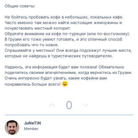
Общие советы:
Не бойтесь пробовать кофе в небольших, локальных кафе.
Часто именно там можно найти настоящие жемчужины и
почувствовать местный колорит.
Обратите внимание на кофе по-турецки (или по-восточному).
В Грузии его тоже умеют готовить, и это отличный способ
попробовать что-то новое.
Спрашивайте у местных! Они всегда подскажут лучшие места,
которые не найдешь в туристических путеводителях.
Надеюсь, эта информация будет вам полезна! Обязательно
поделитесь своими впечатлениями, когда вернетесь из Грузии.
Очень интересно будет узнать, какие кофейни вам
понравились больше всего!
П
Н
0
о
е
з
г
JuNeTiN
Member
и
а