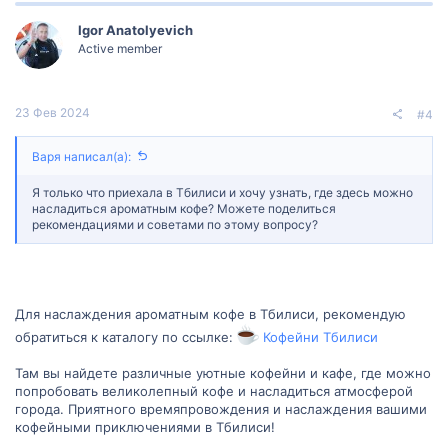
о
е
з
г
Igor Anatolyevich
Active member
и
а
т
т
23 Фев 2024
#4
и
и
Варя написал(а):
в
в
Я только что приехала в Тбилиси и хочу узнать, где здесь можно
н
н
насладиться ароматным кофе? Можете поделиться
рекомендациями и советами по этому вопросу?
ы
ы
й
й
Для наслаждения ароматным кофе в Тбилиси, рекомендую
г
г
обратиться к каталогу по ссылке:
Кофейни Тбилиси
о
о
Там вы найдете различные уютные кофейни и кафе, где можно
л
л
попробовать великолепный кофе и насладиться атмосферой
города. Приятного времяпровождения и наслаждения вашими
о
о
кофейными приключениями в Тбилиси!