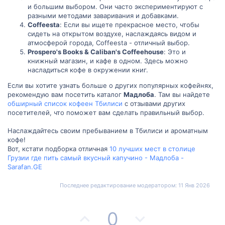
и большим выбором. Они часто экспериментируют с
разными методами заваривания и добавками.
Coffeesta
: Если вы ищете прекрасное место, чтобы
сидеть на открытом воздухе, наслаждаясь видом и
атмосферой города, Coffeesta - отличный выбор.
Prospero's Books & Caliban's Coffeehouse
: Это и
книжный магазин, и кафе в одном. Здесь можно
насладиться кофе в окружении книг.
Если вы хотите узнать больше о других популярных кофейнях,
рекомендую вам посетить каталог
Мадлоба
. Там вы найдете
обширный список кофеен Тбилиси
с отзывами других
посетителей, что поможет вам сделать правильный выбор.
Наслаждайтесь своим пребыванием в Тбилиси и ароматным
кофе!
Вот, кстати подборка отличная
10 лучших мест в столице
Грузии где пить самый вкусный капучино - Мадлоба -
Sarafan.GE
Последнее редактирование модератором:
11 Янв 2026
П
Н
0