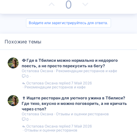
П
Н
0
о
е
з
г
Войдите или зарегистрируйтесь для ответа.
и
а
Похожие темы
т
т
и
и
🥘 Где в Тбилиси можно нормально и недорого
в
в
поесть, а не просто перекусить на бегу?
Остапова Оксана
Рекомендации ресторанов и кафе
0
н
н
Остапова Оксана
7 Май 2026
Рекомендации ресторанов и кафе
ы
ы
🍷 Ищете ресторан для уютного ужина в Тбилиси?
й
й
Где тихо, вкусно и можно поговорить, а не кричать
через стол?
г
г
Остапова Оксана
Отзывы и оценки ресторанов
0
о
о
Остапова Оксана
7 Май 2026
Отзывы и оценки ресторанов
л
л