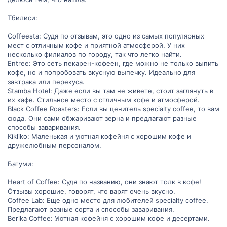
ы
ы
й
й
Тбилиси:
г
г
Coffeesta: Судя по отзывам, это одно из самых популярных
мест с отличным кофе и приятной атмосферой. У них
о
о
несколько филиалов по городу, так что легко найти.
Entree: Это сеть пекарен-кофеен, где можно не только выпить
л
л
кофе, но и попробовать вкусную выпечку. Идеально для
завтрака или перекуса.
о
о
Stamba Hotel: Даже если вы там не живете, стоит заглянуть в
их кафе. Стильное место с отличным кофе и атмосферой.
с
с
Black Coffee Roasters: Если вы ценитель specialty coffee, то вам
сюда. Они сами обжаривают зерна и предлагают разные
способы заваривания.
Kikliko: Маленькая и уютная кофейня с хорошим кофе и
дружелюбным персоналом.
Батуми:
Heart of Coffee: Судя по названию, они знают толк в кофе!
Отзывы хорошие, говорят, что варят очень вкусно.
Coffee Lab: Еще одно место для любителей specialty coffee.
Предлагают разные сорта и способы заваривания.
Berika Coffee: Уютная кофейня с хорошим кофе и десертами.