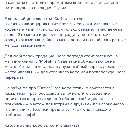
ы
ы
насладиться не только ароматным кофе, но и атмосферой
литературного наследия Грузии.
й
й
Еще одной gem является Coffee Lab, где
г
г
высококвалифицированные баристы создают уникальные
кофейные напитки, используя только свежие, качественные
о
о
зерна. Это место идеально подходит для тех, кто хочет
окунуться в мир кофейного мастерства и попробовать разные
л
л
методы заваривания.
о
о
Для любителей традиционного подхода стоит заглянуть в
магазин-клинику “Mokakhsi”, где зерна обжариваются на
с
с
месте. Уютная атмосфера и дружелюбный сервис делают это
место идеальным для утреннего кофе или послеполуденного
перерыва.
Не забудьте про “Entree”, где кофе отлично сочетается с
пасьциями и разнообразной выпечкой. Это заведение
отличается непринужденной обстановкой и делает его
прекрасным местом для встречи с друзьями или спокойного
чтения книги. Тбилиси предлагает что-то для каждого
любителя кофе!
Какое именно кофе вы хотите выпить?