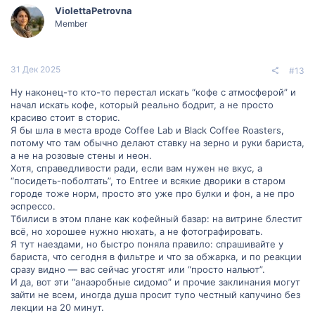
з
г
ViolettaPetrovna
Member
и
а
т
т
31 Дек 2025
#13
и
и
Ну наконец-то кто-то перестал искать “кофе с атмосферой” и
начал искать кофе, который реально бодрит, а не просто
в
в
красиво стоит в сторис.
Я бы шла в места вроде Coffee Lab и Black Coffee Roasters,
н
н
потому что там обычно делают ставку на зерно и руки бариста,
а не на розовые стены и неон.
ы
ы
Хотя, справедливости ради, если вам нужен не вкус, а
“посидеть-поболтать”, то Entree и всякие дворики в старом
й
й
городе тоже норм, просто это уже про булки и фон, а не про
эспрессо.
г
г
Тбилиси в этом плане как кофейный базар: на витрине блестит
всё, но хорошее нужно нюхать, а не фотографировать.
о
о
Я тут наездами, но быстро поняла правило: спрашивайте у
бариста, что сегодня в фильтре и что за обжарка, и по реакции
л
л
сразу видно — вас сейчас угостят или “просто нальют”.
И да, вот эти “анаэробные сидомо” и прочие заклинания могут
о
о
зайти не всем, иногда душа просит тупо честный капучино без
лекции на 20 минут.