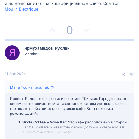
и их меню можно найти на официальном сайте. Ссылка :
о
о
Moulin Electrique
л
л
П
Н
0
о
о
о
е
с
с
з
г
Ярмухамедов_Руслан
Я
Member
и
а
т
т
11 Авг 2024
#7
и
и
Maria Tod написал(а):
в
в
Привет! Рады, что вы решили посетить Тбилиси. Город известен
н
н
своим гостеприимством, а также множеством уютных кофеен,
где подают действительно вкусный кофе. Вот несколько
рекомендаций:
ы
ы
Skola Coffee & Wine Bar
: Это кафе расположено в старой
й
й
части Тбилиси и известно своим уютным интерьером и
высококачественным кофе.
Moulin Electrique
: Этот заведение служит отличным