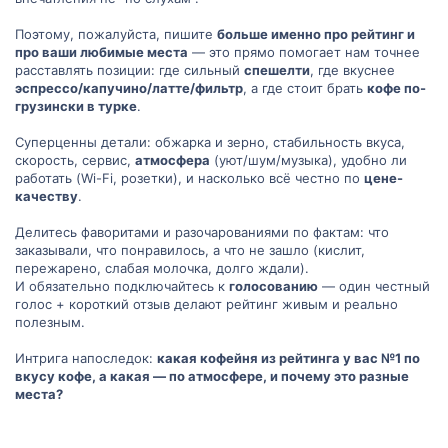
й
й
г
г
Поэтому, пожалуйста, пишите
больше именно про рейтинг и
про ваши любимые места
— это прямо помогает нам точнее
о
о
расставлять позиции: где сильный
спешелти
, где вкуснее
эспрессо/капучино/латте/фильтр
, а где стоит брать
кофе по-
л
л
грузински в турке
.
о
о
Суперценны детали: обжарка и зерно, стабильность вкуса,
скорость, сервис,
атмосфера
(уют/шум/музыка), удобно ли
с
с
работать (Wi-Fi, розетки), и насколько всё честно по
цене-
качеству
.
Делитесь фаворитами и разочарованиями по фактам: что
заказывали, что понравилось, а что не зашло (кислит,
пережарено, слабая молочка, долго ждали).
И обязательно подключайтесь к
голосованию
— один честный
голос + короткий отзыв делают рейтинг живым и реально
полезным.
Интрига напоследок:
какая кофейня из рейтинга у вас №1 по
вкусу кофе, а какая — по атмосфере, и почему это разные
места?