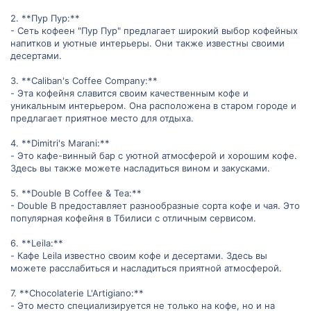
о
о
2. **Пур Пур:**
с
с
- Сеть кофеен "Пур Пур" предлагает широкий выбор кофейных
напитков и уютные интерьеры. Они также известны своими
десертами.
3. **Caliban's Coffee Company:**
- Эта кофейня славится своим качественным кофе и
уникальным интерьером. Она расположена в старом городе и
предлагает приятное место для отдыха.
4. **Dimitri's Marani:**
- Это кафе-винный бар с уютной атмосферой и хорошим кофе.
Здесь вы также можете насладиться вином и закусками.
5. **Double B Coffee & Tea:**
- Double B предоставляет разнообразные сорта кофе и чая. Это
популярная кофейня в Тбилиси с отличным сервисом.
6. **Leila:**
- Кафе Leila известно своим кофе и десертами. Здесь вы
можете расслабиться и насладиться приятной атмосферой.
7. **Chocolaterie L'Artigiano:**
- Это место специализируется не только на кофе, но и на