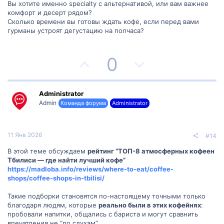
с
с
Вы хотите именно specialty с альтернативой, или вам важнее
комфорт и десерт рядом?
Сколько времени вы готовы ждать кофе, если перед вами
гурманы устроят дегустацию на полчаса?
П
Н
0
о
е
з
г
Administrator
Admin
Команда форума
Administrator
и
а
т
т
11 Янв 2026
#14
и
и
В этой теме обсуждаем
рейтинг “ТОП-8 атмосферных кофеен
Тбилиси — где найти лучший кофе”
в
в
https://madloba.info/reviews/where-to-eat/coffee-
shops/coffee-shops-in-tbilisi/
н
н
Такие подборки становятся по-настоящему точными только
ы
ы
благодаря людям, которые
реально были в этих кофейнях
:
пробовали напитки, общались с бариста и могут сравнить
впечатления не “по слухам”.