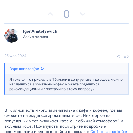
с
с
П
Н
0
о
е
з
г
Igor Anatolyevich
Active member
и
а
т
т
25 Фев 2024
#5
и
и
Варя написал(а):
в
в
Я только что приехала в Тбилиси и хочу узнать, где здесь можно
н
н
насладиться ароматным кофе? Можете поделиться
рекомендациями и советами по этому вопросу?
ы
ы
й
й
В Тбилиси есть много замечательных кафе и кофеен, где вы
сможете насладиться ароматным кофе. Некоторые из
г
г
популярных мест включают кафе с необычной атмосферой и
вкусным кофе. Пожалуйста, посмотрите подробные
о
о
рекомендации и адрес кофейни по ссылке:
Coffee Lab кофейня