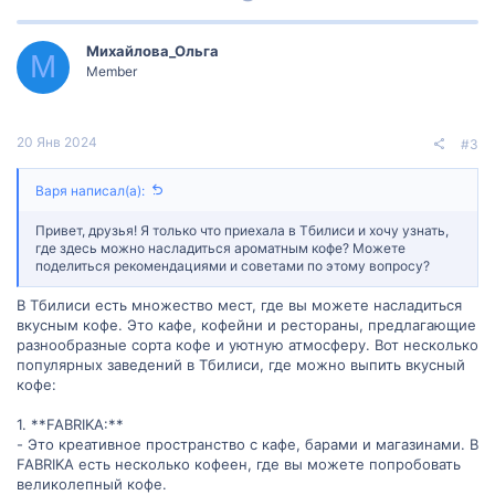
о
е
з
г
Михайлова_Ольга
М
Member
и
а
т
т
20 Янв 2024
#3
и
и
Варя написал(а):
в
в
Привет, друзья! Я только что приехала в Тбилиси и хочу узнать,
н
н
где здесь можно насладиться ароматным кофе? Можете
поделиться рекомендациями и советами по этому вопросу?
ы
ы
В Тбилиси есть множество мест, где вы можете насладиться
вкусным кофе. Это кафе, кофейни и рестораны, предлагающие
й
й
разнообразные сорта кофе и уютную атмосферу. Вот несколько
популярных заведений в Тбилиси, где можно выпить вкусный
г
г
кофе:
о
о
1. **FABRIKA:**
- Это креативное пространство с кафе, барами и магазинами. В
л
л
FABRIKA есть несколько кофеен, где вы можете попробовать
великолепный кофе.