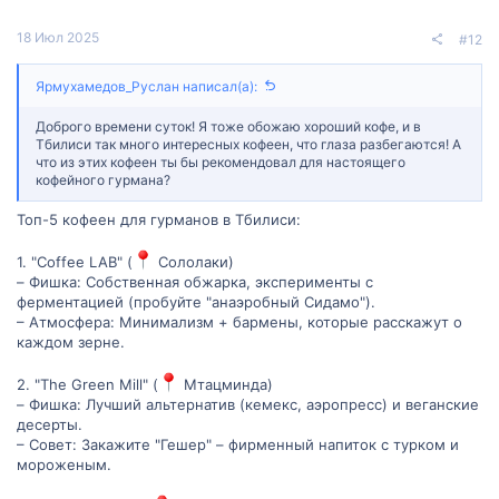
т
т
18 Июл 2025
#12
и
и
Ярмухамедов_Руслан написал(а):
в
в
Доброго времени суток! Я тоже обожаю хороший кофе, и в
н
н
Тбилиси так много интересных кофеен, что глаза разбегаются! А
что из этих кофеен ты бы рекомендовал для настоящего
кофейного гурмана?
ы
ы
Топ-5 кофеен для гурманов в Тбилиси:
й
й
1. "Coffee LAB" (
Сололаки)
г
г
– Фишка: Собственная обжарка, эксперименты с
ферментацией (пробуйте "анаэробный Сидамо").
о
о
– Атмосфера: Минимализм + бармены, которые расскажут о
каждом зерне.
л
л
о
о
2. "The Green Mill" (
Мтацминда)
– Фишка: Лучший альтернатив (кемекс, аэропресс) и веганские
с
с
десерты.
– Совет: Закажите "Гешер" – фирменный напиток с турком и
мороженым.