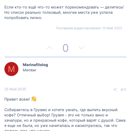
л
л
Если кто-то ещё что-то может порекомендовать — делитесь!
Но список реально толковый, многие места уже успела
о
о
попробовать лично.
с
с
Последнее редактирование:
13 Май 2025
П
Н
0
о
е
з
г
Marinafilolog
M
Member
и
а
т
т
25 Май 2025
#11
и
и
Привет всем!
в
в
Собираетесь в Грузию и хотите узнать, где выпить вкусный
кофе? Отличный выбор! Грузия - это не только вино и
н
н
хачапури, но и прекрасный кофе, который варят с душой. Сама
я еще не была, но уже начиталась и насмотрелась, так что
делюсь тем, что нашла: