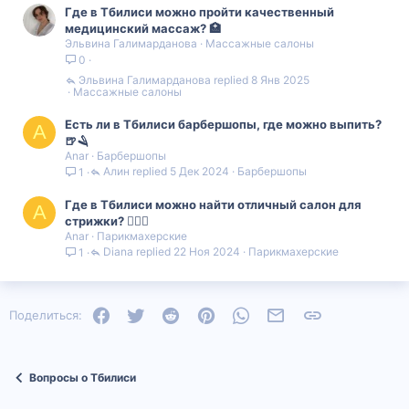
Где в Тбилиси можно пройти качественный
о
о
медицинский массаж? 🏥
Эльвина Галимарданова
Массажные салоны
с
с
0
Эльвина Галимарданова
8 Янв 2025
Массажные салоны
Есть ли в Тбилиси барбершопы, где можно выпить?
A
🍺🪒
Anar
Барбершопы
Алин
5 Дек 2024
Барбершопы
1
Где в Тбилиси можно найти отличный салон для
A
стрижки? 💇‍♀️✨
Anar
Парикмахерские
Diana
22 Ноя 2024
Парикмахерские
1
Facebook
Twitter
Reddit
Pinterest
WhatsApp
Электронная почта
Ссылка
Поделиться:
Вопросы о Тбилиси