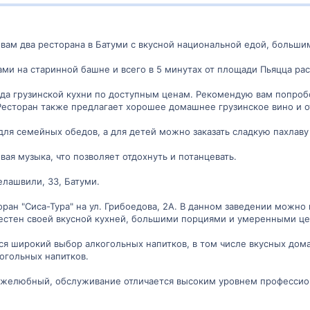
вам два ресторана в Батуми с вкусной национальной едой, больш
и на старинной башне и всего в 5 минутах от площади Пьяцца расп
люда грузинской кухни по доступным ценам. Рекомендую вам попроб
Ресторан также предлагает хорошее домашнее грузинское вино и о
т для семейных обедов, а для детей можно заказать сладкую пахлаву
ая музыка, что позволяет отдохнуть и потанцевать.
елашвили, 33, Батуми.
оран "Сиса-Тура" на ул. Грибоедова, 2А. В данном заведении мож
вестен своей вкусной кухней, большими порциями и умеренными це
тся широкий выбор алкогольных напитков, в том числе вкусных дом
огольных напитков.
ужелюбный, обслуживание отличается высоким уровнем профессиона