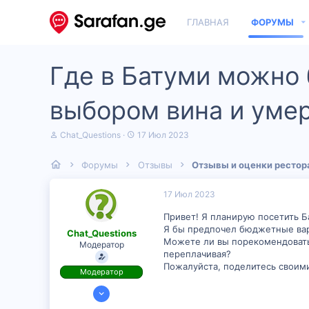
ГЛАВНАЯ
ФОРУМЫ
Где в Батуми можно 
выбором вина и уме
А
Д
Chat_Questions
17 Июл 2023
в
а
т
т
Форумы
Отзывы
Отзывы и оценки рестор
о
а
р
н
т
а
17 Июл 2023
е
ч
м
а
Привет! Я планирую посетить Б
ы
л
Я бы предпочел бюджетные вар
Chat_Questions
а
Можете ли вы порекомендовать 
Модератор
переплачивая?
Пожалуйста, поделитесь своим
Модератор
17 Июл 2023
39