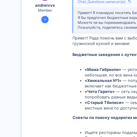
Chat_Questions написал(а):
andreivvs
Member
Привет! Я планирую посетить Ба
3 Июл 2025
Я бы предпочел бюджетные вари
Можете ли вы порекомендовать к
299
Пожалуйста, поделитесь своими
0
Привет! Рада помочь вам с выб
16
грузинской кухней и винами:
Бюджетные заведения с аутен
«Мама Габриэли»
— уютно
небольшая, но все вина к
«Хинкальная №1»
— попу
включает как бюджетные,
«Чито Гврито»
— сеть нед
попробовать разные виды
«Старый Тбилиси»
— сем
местные вина по доступ
Советы по поиску недорогих м
Ищите рестораны подаль