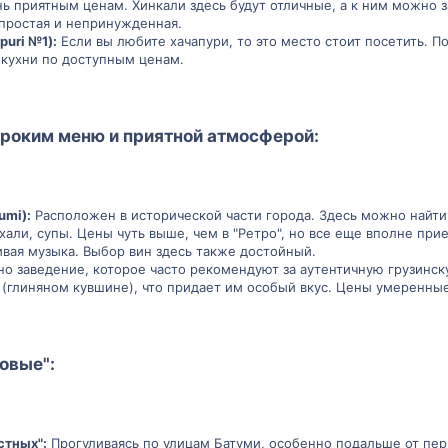
ь приятным ценам. Хинкали здесь будут отличные, а к ним можно за
простая и непринужденная.
uri №1):
Если вы любите хачапури, то это место стоит посетить. П
 кухни по доступным ценам.
ироким меню и приятной атмосферой:
umi):
Расположен в исторической части города. Здесь можно найти
хали, супы. Цены чуть выше, чем в "Ретро", но все еще вполне пр
ивая музыка. Выбор вин здесь также достойный.
о заведение, которое часто рекомендуют за аутентичную грузинск
 (глиняном кувшине), что придает им особый вкус. Цены умеренные
овые":
стных":
Прогуливаясь по улицам Батуми, особенно подальше от пер