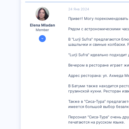
4
24 Янв 2024
8
Привет! Могу порекомендовать 
Elena Mladan
Рядом с астрономическими часам
Member
29 Ноя 2023
В "Lurji Sufra" предлагаются б
353
шашлычки и свиные колбаски. 
36
"Lurji Sufra" идеально подходи
18
Вечером в ресторане играет жив
Адрес ресторана: ул. Ахмеда М
В Батуми также находится рест
грузинской кухни. Ресторан из
Также в "Сиса-Тура" предлагае
имеется большой выбор безалк
Персонал "Сиса-Тура" очень др
печатаются на русском языке.