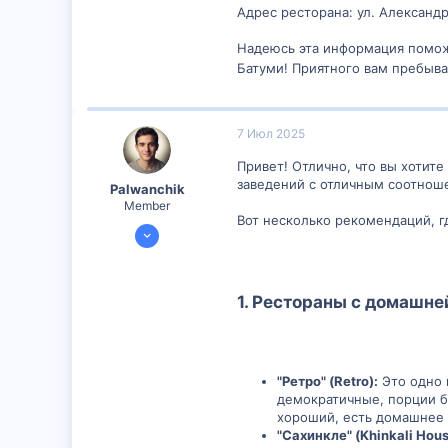
Адрес ресторана: ул. Александр
Надеюсь эта информация помож
Батуми! Приятного вам пребыва
7 Июл 2025
Привет! Отлично, что вы хотите
заведений с отличным соотнош
Palwanchik
Member
Вот несколько рекомендаций, 
5 Июл 2025
299
0
1. Рестораны с домашне
16
29
"Ретро" (Retro):
Это одно 
демократичные, порции б
хороший, есть домашнее 
"Сахинкле" (Khinkali Hous