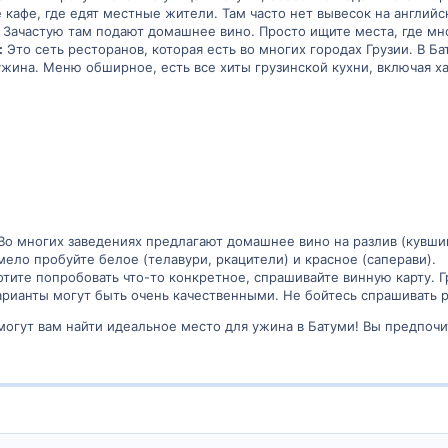
афе, где едят местные жители. Там часто нет вывесок на английск
Зачастую там подают домашнее вино. Просто ищите места, где мно
:
Это сеть ресторанов, которая есть во многих городах Грузии. В Б
жина. Меню обширное, есть все хиты грузинской кухни, включая ха
Во многих заведениях предлагают домашнее вино на разлив (кувши
мело пробуйте белое (телавури, ркацители) и красное (саперави).
тите попробовать что-то конкретное, спрашивайте винную карту. Г
рианты могут быть очень качественными. Не бойтесь спрашивать 
могут вам найти идеальное место для ужина в Батуми! Вы предпоч