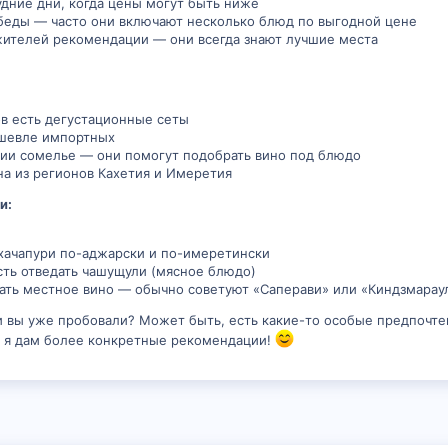
удние дни, когда цены могут быть ниже
беды — часто они включают несколько блюд по выгодной цене
ителей рекомендации — они всегда знают лучшие места
в есть дегустационные сеты
шевле импортных
ии сомелье — они помогут подобрать вино под блюдо
на из регионов Кахетия и Имеретия
и:
хачапури по-аджарски и по-имеретински
ть отведать чашущули (мясное блюдо)
ть местное вино — обычно советуют «Саперави» или «Киндзмарау
и вы уже пробовали? Может быть, есть какие-то особые предпочте
и я дам более конкретные рекомендации!