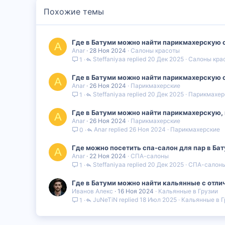
Похожие темы
Где в Батуми можно найти парикмахерскую 
A
Anar
28 Ноя 2024
Салоны красоты
Steffaniyaa
20 Дек 2025
Салоны кра
1
Где в Батуми можно найти парикмахерскую 
A
Anar
26 Ноя 2024
Парикмахерские
Steffaniyaa
20 Дек 2025
Парикмахер
1
Где в Батуми можно найти парикмахерскую, 
A
Anar
26 Ноя 2024
Парикмахерские
Anar
26 Ноя 2024
Парикмахерские
0
Где можно посетить спа-салон для пар в Батуми?
A
Anar
22 Ноя 2024
СПА-салоны
Steffaniyaa
20 Дек 2025
СПА-салон
1
Где в Батуми можно найти кальянные с отл
Иванов Алекс
16 Ноя 2024
Кальянные в Грузии
JuNeTiN
18 Июл 2025
Кальянные в Г
1