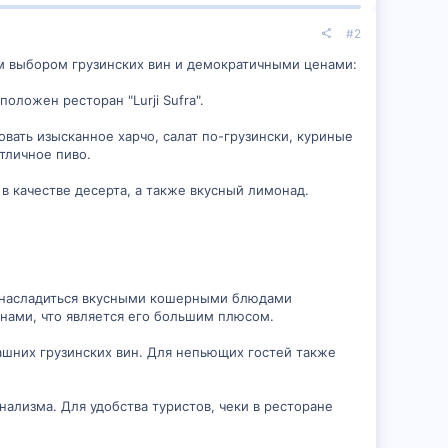
#2
им выбором грузинских вин и демократичными ценами:
оложен ресторан "Lurji Sufra".
овать изысканное харчо, салат по-грузински, куриные
тличное пиво.
 в качестве десерта, а также вкусный лимонад.
но насладиться вкусными кошерными блюдами
нами, что является его большим плюсом.
ашних грузинских вин. Для непьющих гостей также
лизма. Для удобства туристов, чеки в ресторане