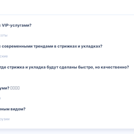
с VIP-услугами?
соты
с современными трендами в стрижках и укладках?
ские
где стрижка и укладка будут сделаны быстро, но качественно?
 🧖‍♀️💆‍♂️
ы
ичным видом?
рузии