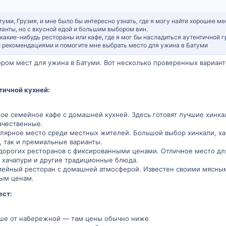
туми, Грузия, и мне было бы интересно узнать, где я могу найти хорошее 
анты, но с вкусной едой и большим выбором вин.
акие-нибудь рестораны или кафе, где я мог бы насладиться аутентичной г
 рекомендациями и помогите мне выбрать место для ужина в Батуми
ором мест для ужина в Батуми. Вот несколько проверенных вариант
тичной кухней:
е семейное кафе с домашней кухней. Здесь готовят лучшие хинкали
ачественные.
лярное место среди местных жителей. Большой выбор хинкали, хач
 так и премиальные варианты.
орогих ресторанов с фиксированными ценами. Отличное место для
 хачапури и другие традиционные блюда.
ейный ресторан с домашней атмосферой. Известен своими мясным
ным ценам.
ест:
ше от набережной — там цены обычно ниже