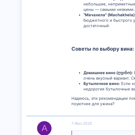
небольшие, неприметные к
цены — самыми низкими. 
"Мачахела" (Machakhela)
бюджетного и быстрого у
достаточный.
Советы по выбору вина:
Домашнее вино (ღვინო):
очень вкусный вариант. С
Бутылочное вино:
Если хо
недорогие бутылочные ва
Надеюсь, эти рекомендации по
поуютнее для ужина?
7 Июл 2025
A