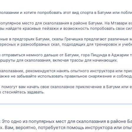
лолазании и хотите попробовать этот вид спорта в Батуми или побл
 популярное место для скалолазания в районе Батуми. На Мтавари 
вы найдете красивые пейзажи и возможность попробовать свои сил
нные в предгорьях Батуми, скалы Гречишка предлагают различные 
ересных и разнообразных скал, подходящих для тренировок и учеб
вы отправиться немного дальше от Батуми, гора Пицунда в Аджарии
ршруты для скалолазания, включая трассы для начинающих.
скалолазание, рекомендуется нанять опытного инструктора или при
акже не забывайте использовать правильное снаряжение и соблюд
 помогут вам начать свое скалолазное приключение в Батуми или е
е стесняйтесь задавать.
: Это одно из популярных мест для скалолазания в районе Б
. Вам, вероятно, потребуется помощь инструктора или опы