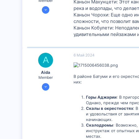
Member
Каньон Махунцети: Этот кан
9 Апр 2024
река и водопады, что делае
Каньон Чорохи: Еще одно ин
296
сложности, что позволит ва
7
Каньон Кобулети: Неподалек
18
удивительными пейзажами и
6 Май 2024
A
Aida
В районе Батуми и его окрестн
Member
них:
6 Май 2024
301
Горы Аджарии
: В пригор
0
Однако, прежде чем прис
16
Скалы в окрестностях
: 
и удовольствия от занят
начинающих.
Скалодромы
: Возможно,
инструктаж от опытных и
местах.