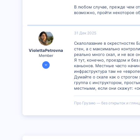
В любом случае, прежде чем от
возможно, пройти некоторое о
31 Дек 2025
Скалолазание в окрестностях Ба
стен, а с максимально контрол
ViolettaPetrovna
реально много скал, и не все о
Member
Я тут, конечно, проездом и бе
28 Дек 2025
каньонов. Местные часто начин
307
инфраструктура там не «европей
Думайте о скале как о строгом
1
группа с инструктором, просты
18
местными, если они скажут: «с
Про Грузию — без открыток и глянц