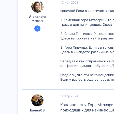
12 Ноя 2023
6
Конечно! Если вы новичок в ска
Alexandra
1. Каменная гора Мтавари: Это
Member
трассы для начинающих. Здесь 
2 Сен 2023
389
2. Скалы Гречишка: Расположе
Здесь вы можете найти ряд инт
23
18
3. Гора Пицунда: Если вы гото
Здесь вы найдете различные ма
Перед тем как отправиться на 
профессионального обучения. Т
Надеюсь, что эти рекомендации
Если у вас есть еще вопросы, н
12 Апр 2024
Конечно есть. Гора Мтавари
подходящих для начинающих
Елена68