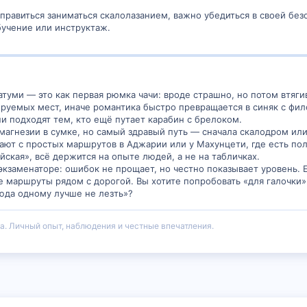
правиться заниматься скалолазанием, важно убедиться в своей бе
бучение или инструктаж.
туми — это как первая рюмка чачи: вроде страшно, но потом втягив
ируемых мест, иначе романтика быстро превращается в синяк с фил
ни подходят тем, кто ещё путает карабин с брелоком.
з магнезии в сумке, но самый здравый путь — сначала скалодром ил
ают с простых маршрутов в Аджарии или у Махунцети, где есть пол
ская», всё держится на опыте людей, а не на табличках.
 экзаменаторе: ошибок не прощает, но честно показывает уровень. 
е маршруты рядом с дорогой. Вы хотите попробовать «для галочки» 
юда одному лучше не лезть»?
а. Личный опыт, наблюдения и честные впечатления.