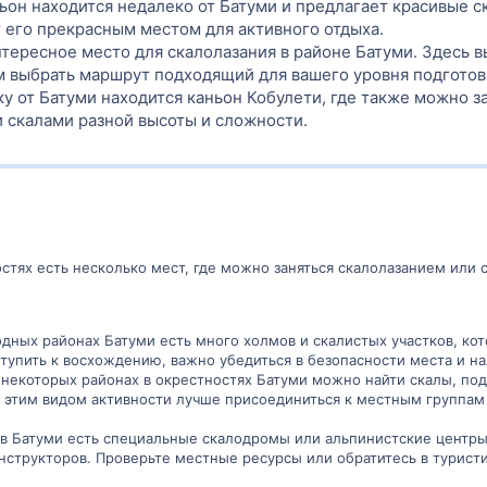
ьон находится недалеко от Батуми и предлагает красивые ск
т его прекрасным местом для активного отдыха.
тересное место для скалолазания в районе Батуми. Здесь 
м выбрать маршрут подходящий для вашего уровня подготов
у от Батуми находится каньон Кобулети, где также можно з
 скалами разной высоты и сложности.
остях есть несколько мест, где можно заняться скалолазанием или 
одных районах Батуми есть много холмов и скалистых участков, ко
тупить к восхождению, важно убедиться в безопасности места и н
В некоторых районах в окрестностях Батуми можно найти скалы, по
ия этим видом активности лучше присоединиться к местным группам
 в Батуми есть специальные скалодромы или альпинистские центры
нструкторов. Проверьте местные ресурсы или обратитесь в турист