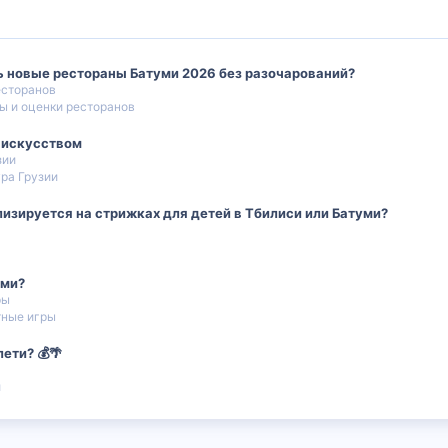
ь новые рестораны Батуми 2026 без разочарований?
есторанов
ы и оценки ресторанов
я искусством
зии
ура Грузии
изируется на стрижках для детей в Тбилиси или Батуми?
уми?
ры
тные игры
ети? 💰🌴
и