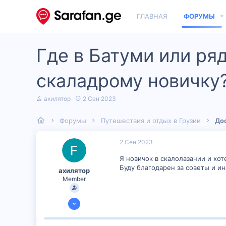
ГЛАВНАЯ
ФОРУМЫ
Где в Батуми или ря
скаладрому новичку
А
Д
ахилятор
2 Сен 2023
в
а
т
т
Форумы
Путешествия и отдых в Грузии
До
о
а
р
н
т
а
2 Сен 2023
е
ч
м
а
Я новичок в скалолазании и хо
ы
л
Буду благодарен за советы и и
ахилятор
а
Member
31 Авг 2023
50
1