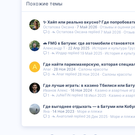
Похожие темы
✨ Хайп или реально вкусно? Где попробоват
Остапова Оксана
7 Май 2026
Отзывы и оценки р
Остапова Оксана
7 Май 2026
Отзыв
0
🚗 FMG в Батуми: где автомобили становятс
Александр Т
22 Апр 2025
История и культура Гру
Илдар
19 Май 2025
История и культ
1
Где найти парикмахерскую, которая специал
A
Anar
28 Ноя 2024
Салоны красоты
Anar
28 Ноя 2024
Салоны красоты
0
Где лучше играть: в казино Тбилиси или Бат
Иванов Алекс
16 Ноя 2024
Казино и азартные иг
JuNeTiN
18 Июл 2025
Казино и азар
1
Где выгоднее отдыхать — в Батуми или Кобул
Яна
14 Ноя 2023
Море и пляжи
Анатолий
26 Дек 2025
Море и пляж
3