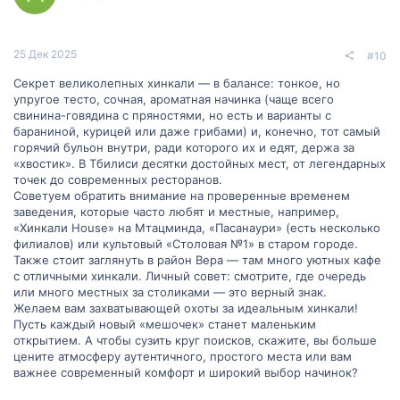
25 Дек 2025
#10
Секрет великолепных хинкали — в балансе: тонкое, но
упругое тесто, сочная, ароматная начинка (чаще всего
свинина-говядина с пряностями, но есть и варианты с
бараниной, курицей или даже грибами) и, конечно, тот самый
горячий бульон внутри, ради которого их и едят, держа за
«хвостик». В Тбилиси десятки достойных мест, от легендарных
точек до современных ресторанов.
Советуем обратить внимание на проверенные временем
заведения, которые часто любят и местные, например,
«Хинкали House» на Мтацминда, «Пасанаури» (есть несколько
филиалов) или культовый «Столовая №1» в старом городе.
Также стоит заглянуть в район Вера — там много уютных кафе
с отличными хинкали. Личный совет: смотрите, где очередь
или много местных за столиками — это верный знак.
Желаем вам захватывающей охоты за идеальным хинкали!
Пусть каждый новый «мешочек» станет маленьким
открытием. А чтобы сузить круг поисков, скажите, вы больше
цените атмосферу аутентичного, простого места или вам
важнее современный комфорт и широкий выбор начинок?