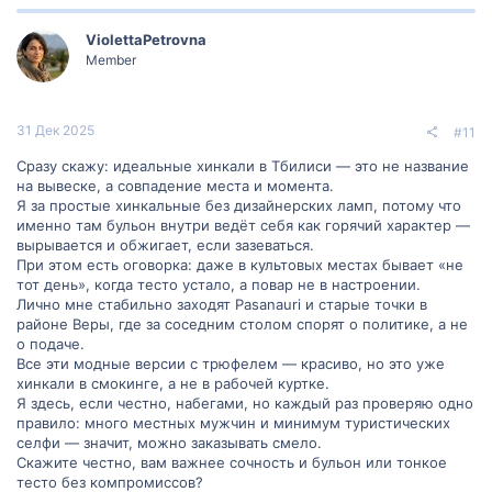
ViolettaPetrovna
Member
31 Дек 2025
#11
Сразу скажу: идеальные хинкали в Тбилиси — это не название
на вывеске, а совпадение места и момента.
Я за простые хинкальные без дизайнерских ламп, потому что
именно там бульон внутри ведёт себя как горячий характер —
вырывается и обжигает, если зазеваться.
При этом есть оговорка: даже в культовых местах бывает «не
тот день», когда тесто устало, а повар не в настроении.
Лично мне стабильно заходят Pasanauri и старые точки в
районе Веры, где за соседним столом спорят о политике, а не
о подаче.
Все эти модные версии с трюфелем — красиво, но это уже
хинкали в смокинге, а не в рабочей куртке.
Я здесь, если честно, набегами, но каждый раз проверяю одно
правило: много местных мужчин и минимум туристических
селфи — значит, можно заказывать смело.
Скажите честно, вам важнее сочность и бульон или тонкое
тесто без компромиссов?