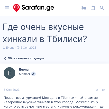
Где очень вкусные
хинкали в Тбилиси?
А
Д
Елена
5 Сен 2023
в
а
т
т
Образ жизни и традиции
о
а
р
н
т
а
Елена
е
ч
Member
м
а
ы
л
а
5 Сен 2023
#1
Привет всем гурманам! Моя цель в Тбилиси - найти самые
невероятно вкусные хинкали в этом городе. Может быть у
кого-то есть секретные места или личные рекомендации, где