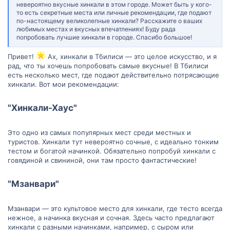
невероятно вкусные хинкали в этом городе. Может быть у кого-
то есть секретные места или личные рекомендации, где подают
по-настоящему великолепные хинкали? Расскажите о ваших
любимых местах и вкусных впечатлениях! Буду рада
попробовать лучшие хинкали в городе. Спасибо большое!
Привет!
Ах, хинкали в Тбилиси — это целое искусство, и я
рад, что ты хочешь попробовать самые вкусные! В Тбилиси
есть несколько мест, где подают действительно потрясающие
хинкали. Вот мои рекомендации:
"Хинкали-Хаус"
Это одно из самых популярных мест среди местных и
туристов. Хинкали тут невероятно сочные, с идеально тонким
тестом и богатой начинкой. Обязательно попробуй хинкали с
говядиной и свининой, они там просто фантастические!
"Мзанвари"
Мзанвари — это культовое место для хинкали, где тесто всегда
нежное, а начинка вкусная и сочная. Здесь часто предлагают
хинкали с разными начинками, например, с сыром или