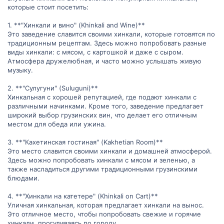
которые стоит посетить:
1. **"Хинкали и вино" (Khinkali and Wine)**
Это заведение славится своими хинкали, которые готовятся по
традиционным рецептам. Здесь можно попробовать разные
виды хинкали: с мясом, с картошкой и даже с сыром.
Атмосфера дружелюбная, и часто можно услышать живую
музыку.
2. **"Сулугуни" (Suluguni)**
Хинкальная с хорошей репутацией, где подают хинкали с
различными начинками. Кроме того, заведение предлагает
широкий выбор грузинских вин, что делает его отличным
местом для обеда или ужина.
3. **"Кахетинская гостиная" (Kakhetian Room)**
Это место славится своими хинкали и домашней атмосферой.
Здесь можно попробовать хинкали с мясом и зеленью, а
также насладиться другими традиционными грузинскими
блюдами.
4. **"Хинкали на катетере" (Khinkali on Cart)**
Уличная хинкальная, которая предлагает хинкали на вынос.
Это отличное место, чтобы попробовать свежие и горячие
хинкали, прогуливаясь по городу.