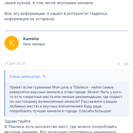
своей кухней, в том числе вкусными хинкали.
Всю эту информацию я нашёл в интернете! Надеюсь
информация не устарела)
Kamelia
K
New member
11 Дек 2024
#6
Елена написал(а):
Привет всем гурманам! Моя цель в Тбилиси - найти самые
невероятно вкусные хинкали в этом городе. Может быть у кого-
то есть секретные места или личные рекомендации, где подают
по-настоящему великолепные хинкали? Расскажите о ваших
любимых местах и вкусных впечатлениях! Буду рада
попробовать лучшие хинкали в городе. Спасибо большое!
Здравствуйте.
В Тбилиси есть множество мест, где можно попробовать
вкусные хинкали. Вот несколько популярных хинкальных,