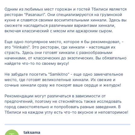
Одним из любимых мест горожан и гостей Тбилиси является
ресторан "Pasanauri". Они специализируются на грузинской
кухне и славятся своими восхитительными хинкали. Здесь вы
сможете насладиться различными вариантами хинкали,
включая классический с мясом или аджарским сыром.
Еще одно популярное место, которое я бы рекомендовал, -
это "Hinkalni". Это ресторан, где хинкали - настоящая их
страсть. Здесь они готовят хинкали с разнообразными
начинками, от классических до экзотических. Вы обязательно
найдете что-то по своему вкусу!
Не забудьте посетить "Samikitno" - еще одно замечательное
место, где готовят великолепные хинкали. Их свежие и
сочные хинкали сразу же покорят ваше сердце и желудок!
Рекомендации могут различаться в зависимости от
предпочтений, поэтому не стесняйтесь также исследовать
город самостоятельно и попробовать разные заведения. В
Тбилиси на каждом углу есть что-то вкусное и неповторимое!
taksama