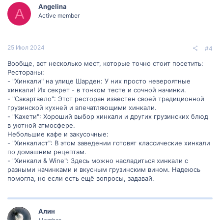
Angelina
A
Active member
25 Июл 2024
#4
Вообще, вот несколько мест, которые точно стоит посетить:
Рестораны:
- "Хинкали" на улице Шарден: У них просто невероятные
хинкали! Их секрет - в тонком тесте и сочной начинки.
- "Сакартвело": Этот ресторан известен своей традиционной
грузинской кухней и впечатляющими хинкали.
- "Кахети": Хороший выбор хинкали и других грузинских блюд
в уютной атмосфере.
Небольшие кафе и закусочные:
- "Хинкалист": В этом заведении готовят классические хинкали
по домашним рецептам.
- "Хинкали & Wine": Здесь можно насладиться хинкали с
разными начинками и вкусным грузинским вином. Надеюсь
помогла, но если есть ещё вопросы, задавай.
Алин