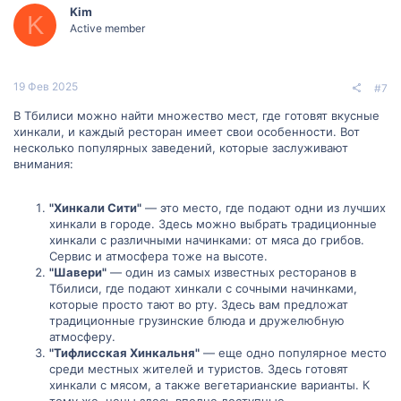
Kim
K
Active member
19 Фев 2025
#7
В Тбилиси можно найти множество мест, где готовят вкусные
хинкали, и каждый ресторан имеет свои особенности. Вот
несколько популярных заведений, которые заслуживают
внимания:
"Хинкали Сити"
— это место, где подают одни из лучших
хинкали в городе. Здесь можно выбрать традиционные
хинкали с различными начинками: от мяса до грибов.
Сервис и атмосфера тоже на высоте.
"Шавери"
— один из самых известных ресторанов в
Тбилиси, где подают хинкали с сочными начинками,
которые просто тают во рту. Здесь вам предложат
традиционные грузинские блюда и дружелюбную
атмосферу.
"Тифлисская Хинкальня"
— еще одно популярное место
среди местных жителей и туристов. Здесь готовят
хинкали с мясом, а также вегетарианские варианты. К
тому же, цены здесь вполне доступные.