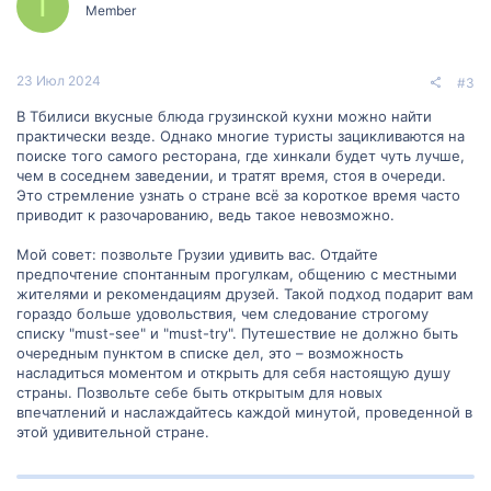
T
Member
23 Июл 2024
#3
В Тбилиси вкусные блюда грузинской кухни можно найти
практически везде. Однако многие туристы зацикливаются на
поиске того самого ресторана, где хинкали будет чуть лучше,
чем в соседнем заведении, и тратят время, стоя в очереди.
Это стремление узнать о стране всё за короткое время часто
приводит к разочарованию, ведь такое невозможно.
Мой совет: позвольте Грузии удивить вас. Отдайте
предпочтение спонтанным прогулкам, общению с местными
жителями и рекомендациям друзей. Такой подход подарит вам
гораздо больше удовольствия, чем следование строгому
списку "must-see" и "must-try". Путешествие не должно быть
очередным пунктом в списке дел, это – возможность
насладиться моментом и открыть для себя настоящую душу
страны. Позвольте себе быть открытым для новых
впечатлений и наслаждайтесь каждой минутой, проведенной в
этой удивительной стране.