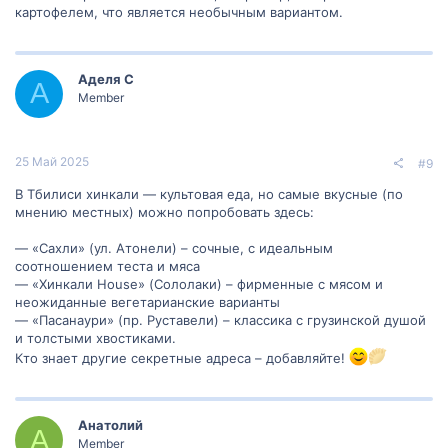
картофелем, что является необычным вариантом.
Аделя С
А
Member
25 Май 2025
#9
В Тбилиси хинкали — культовая еда, но самые вкусные (по
мнению местных) можно попробовать здесь:
— «Сахли» (ул. Атонели) – сочные, с идеальным
соотношением теста и мяса
— «Хинкали House» (Сололаки) – фирменные с мясом и
неожиданные вегетарианские варианты
— «Пасанаури» (пр. Руставели) – классика с грузинской душой
и толстыми хвостиками.
Кто знает другие секретные адреса – добавляйте!
Анатолий
А
Member