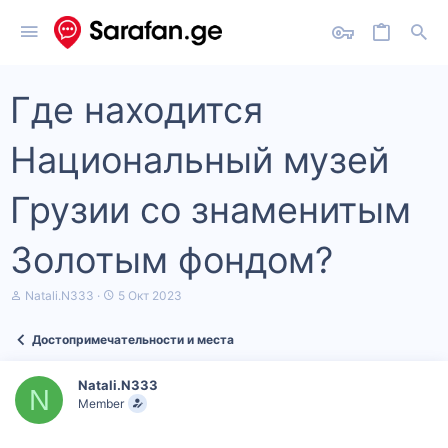
Где находится
Национальный музей
Грузии со знаменитым
Золотым фондом?
А
Д
Natali.N333
5 Окт 2023
в
а
т
т
Достопримечательности и места
о
а
р
н
т
а
Natali.N333
е
ч
N
Member
м
а
ы
л
а