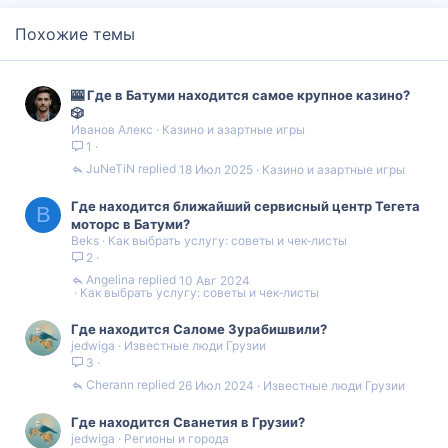
Похожие темы
🎰 Где в Батуми находится самое крупное казино?
🎲
Иванов Алекс
Казино и азартные игры
1
JuNeTiN
18 Июл 2025
Казино и азартные игры
Где находится ближайший сервисный центр Тегета
B
моторс в Батуми?
Beks
Как выбрать услугу: советы и чек‑листы
2
Angelina
10 Авг 2024
Как выбрать услугу: советы и чек‑листы
Где находится Саломе Зурабишвили?
jedwiga
Известные люди Грузии
3
Cherann
26 Июл 2024
Известные люди Грузии
Где находится Сванетия в Грузии?
jedwiga
Регионы и города