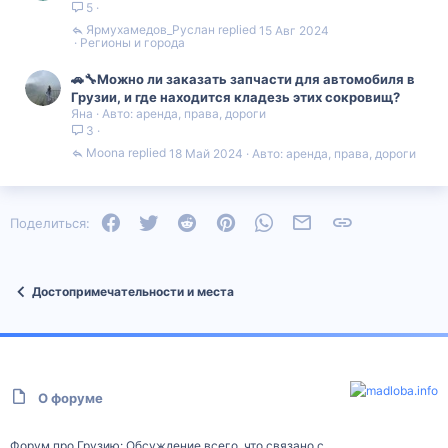
5
Ярмухамедов_Руслан
15 Авг 2024
Регионы и города
🚗🔧Можно ли заказать запчасти для автомобиля в
Грузии, и где находится кладезь этих сокровищ?
Яна
Авто: аренда, права, дороги
3
Moona
18 Май 2024
Авто: аренда, права, дороги
Facebook
Twitter
Reddit
Pinterest
WhatsApp
Электронная почта
Ссылка
Поделиться:
Достопримечательности и места
О форуме
Форум про Грузию: Обсуждение всего, что связано с