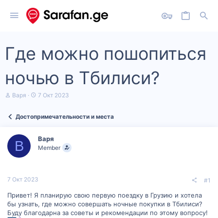
Где можно пошопиться
ночью в Тбилиси?
А
Д
Варя
7 Окт 2023
в
а
т
т
Достопримечательности и места
о
а
р
н
т
а
Варя
е
ч
В
Member
м
а
ы
л
а
7 Окт 2023
#1
Привет! Я планирую свою первую поездку в Грузию и хотела
бы узнать, где можно совершать ночные покупки в Тбилиси?
Буду благодарна за советы и рекомендации по этому вопросу!