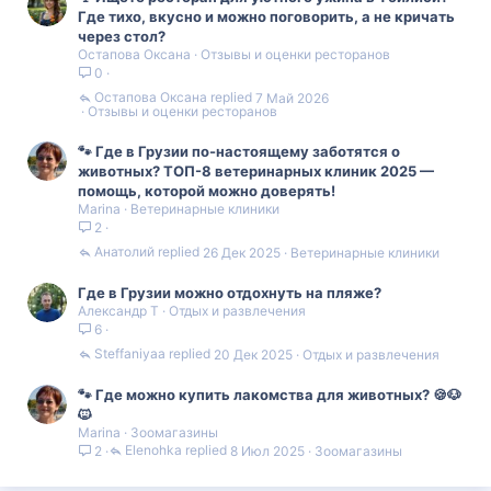
Где тихо, вкусно и можно поговорить, а не кричать
через стол?
Остапова Оксана
Отзывы и оценки ресторанов
0
Остапова Оксана
7 Май 2026
Отзывы и оценки ресторанов
🐾 Где в Грузии по-настоящему заботятся о
животных? ТОП-8 ветеринарных клиник 2025 —
помощь, которой можно доверять!
Marina
Ветеринарные клиники
2
Анатолий
26 Дек 2025
Ветеринарные клиники
Где в Грузии можно отдохнуть на пляже?
Александр Т
Отдых и развлечения
6
Steffaniyaa
20 Дек 2025
Отдых и развлечения
🐾 Где можно купить лакомства для животных? 🍪🐶
🐱
Marina
Зоомагазины
Elenohka
8 Июл 2025
Зоомагазины
2