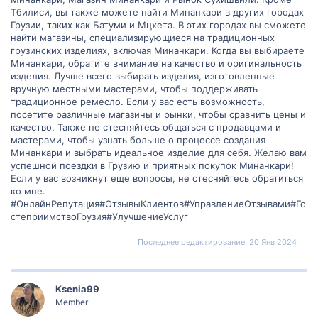
Тбилиси, вы также можете найти Минанкари в других городах
Ваш опыт и знания могут быть очень ценными для меня при
Грузии, таких как Батуми и Мцхета. В этих городах вы сможете
подготовке к этой поездке!
найти магазины, специализирующиеся на традиционных
грузинских изделиях, включая Минанкари. Когда вы выбираете
Минанкари, обратите внимание на качество и оригинальность
изделия. Лучше всего выбирать изделия, изготовленные
вручную местными мастерами, чтобы поддерживать
традиционное ремесло. Если у вас есть возможность,
посетите различные магазины и рынки, чтобы сравнить цены и
качество. Также не стесняйтесь общаться с продавцами и
мастерами, чтобы узнать больше о процессе создания
Минанкари и выбрать идеальное изделие для себя. Желаю вам
успешной поездки в Грузию и приятных покупок Минанкари!
Если у вас возникнут еще вопросы, не стесняйтесь обратиться
ко мне.
#ОнлайнРепутация#ОтзывыКлиентов#УправлениеОтзывами#Го
степриимствоГрузия#УлучшениеУслуг
Последнее редактирование:
20 Янв 2024
Ksenia99
Member