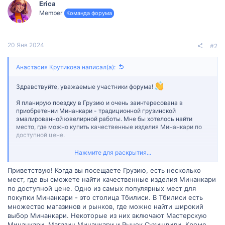
Erica
Member
Команда форума
20 Янв 2024
#2
Анастасия Крутикова написал(а):
Здравствуйте, уважаемые участники форума!
Я планирую поездку в Грузию и очень заинтересована в
приобретении Минанкари - традиционной грузинской
эмалированной ювелирной работы. Мне бы хотелось найти
место, где можно купить качественные изделия Минанкари по
доступной цене.
Можете ли вы поделиться своими рекомендациями и советами
Нажмите для раскрытия...
о лучших местах для покупки Минанкари в Грузии? Возможно, у
вас есть любимые магазины или рынки, которые вы можете
Приветствую! Когда вы посещаете Грузию, есть несколько
порекомендовать? Или может быть, есть определенные города
мест, где вы сможете найти качественные изделия Минанкари
или районы, которые известны своими мастерами Минанкари?
по доступной цене. Одно из самых популярных мест для
покупки Минанкари - это столица Тбилиси. В Тбилиси есть
Если у вас есть личный опыт покупки Минанкари в Грузии, я
множество магазинов и рынков, где можно найти широкий
была бы очень благодарна за вашу помощь.
выбор Минанкари. Некоторые из них включают Мастерскую
Большое спасибо за ваше время и помощь.
Минанкари, Магазин Минанкари и Рынок Сухишвили. Кроме