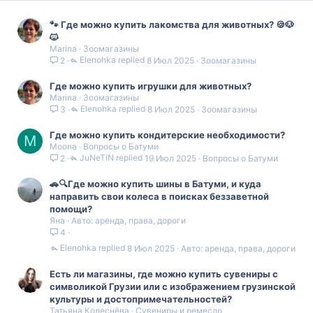
🐾 Где можно купить лакомства для животных? 🍪🐶
🐱
Marina
Зоомагазины
Elenohka
8 Июл 2025
Зоомагазины
2
Где можно купить игрушки для животных?
Marina
Зоомагазины
Elenohka
8 Июл 2025
Зоомагазины
3
Где можно купить кондитерские необходимости?
M
Moona
Вопросы о Батуми
JuNeTiN
19 Июл 2025
Вопросы о Батуми
2
🚗🔍Где можно купить шины в Батуми, и куда
направить свои колеса в поисках беззаветной
помощи?
Яна
Авто: аренда, права, дороги
4
Elenohka
8 Июл 2025
Авто: аренда, права, дороги
Есть ли магазины, где можно купить сувениры с
символикой Грузии или с изображением грузинской
культуры и достопримечательностей?
Татьяна Колеснёва
Сувениры и ремесло