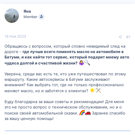
р
н
т
а
Яна
е
ч
Member
м
а
ы
л
а
16 Ноя 2023
#1
Обращаюсь с вопросом, который словно невидимый след на
дороге -
где лучше всего поменять масло на автомобиле в
Батуми, и как найти тот сервис, который подарит моему авто
чудеса долгой и счастливой жизни?
Уверена, среди вас есть те, кто уже путешествовал по этому
маршруту. Какие автосервисы в Батуми заслуживают
внимания? Как выбрать тот, где не только профессионально
меняют масло, но и заботятся о клиентах?
Буду благодарна за ваши советы и рекомендации! Для меня
это не просто вопрос о техническом обслуживании, но и о
поиске своей автомобильной сказки.
Заранее спасибо
за вашу ценную помощь!