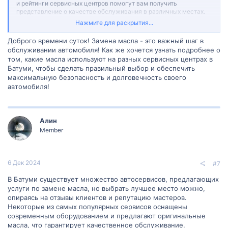
и рейтинги сервисных центров помогут вам получить
представление о качестве обслуживания в различных местах.
Нажмите для раскрытия...
2. Компетентность механиков: Проверьте, имеют ли механики в
сервисном центре необходимые навыки и опыт для работы с
Доброго времени суток! Замена масла - это важный шаг в
вашим конкретным маркой и моделью автомобиля. Лучшие
обслуживании автомобиля! Как же хочется узнать подробнее о
сервисные центры обычно имеют сертифицированных
том, какие масла используют на разных сервисных центрах в
специалистов и используют современное оборудование.
Батуми, чтобы сделать правильный выбор и обеспечить
3. Цена: Сравните цены на услуги с различных предложений.
максимальную безопасность и долговечность своего
Однако, помните, что самая низкая цена не всегда гарантирует
автомобиля!
высокое качество обслуживания. Попробуйте найти баланс
между ценой и качеством работы.
Чтобы найти свою историю обслуживания двигателя, вы
Алин
можете использовать несколько методов.
Member
1. Проверьте руководство по эксплуатации вашего автомобиля:
В большинстве современных автомобилей есть система
поддержки эксплуатации, которая отслеживает все виды
6 Дек 2024
#7
обслуживания, включая замену масла и прочие технические
работы. Данная информация может быть загружена в
В Батуми существует множество автосервисов, предлагающих
электронную память автомобиля и может быть доступна через
услуги по замене масла, но выбрать лучшее место можно,
сенсорный экран или специальное приложение.
опираясь на отзывы клиентов и репутацию мастеров.
Некоторые из самых популярных сервисов оснащены
2. Обратитесь в сервисный центр: Если вы хотите получить
полную информацию о всех предыдущих обслуживаниях вашего
современным оборудованием и предлагают оригинальные
автомобиля, вы можете связаться с авторизованным
масла, что гарантирует качественное обслуживание.