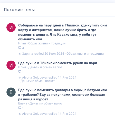
Похожие темы
Собираюсь на пару дней в Тбилиси. где купить сим
карту с интернетом, какие лучше брать и где
поменять деньги. Я из Казахстана, у себя тут
обменять или
Илья
Образ жизни и традиции
4
Зарина
20 Июл 2024
Образ жизни и традиции
Где лучше в Тбилиси поменять рубли на лари.
Илья
Деньги и обмен валют
1
Alyona Golubeva
14 Янв 2024
Деньги и обмен валют
Где лучше поменять доллары в лиры, в батуми или
в трабзоне? Еду за покупками, сильно ли большая
разница в курсе?
Елена
Деньги и обмен валют
1
Alyona Golubeva
14 Янв 2024