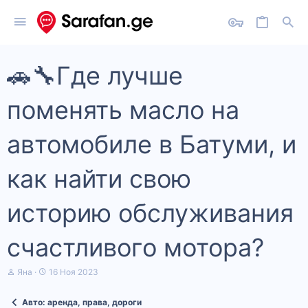
🚗🔧Где лучше
поменять масло на
автомобиле в Батуми, и
как найти свою
историю обслуживания
счастливого мотора?
А
Д
Яна
16 Ноя 2023
в
а
т
т
Авто: аренда, права, дороги
о
а