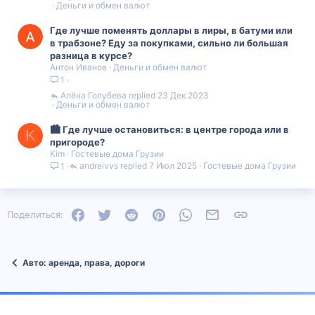
Деньги и обмен валют
Где лучше поменять доллары в лиры, в батуми или
в трабзоне? Еду за покупками, сильно ли большая
разница в курсе?
Антон Иванов
Деньги и обмен валют
1
Алëна Голубева
23 Дек 2023
Деньги и обмен валют
🏙️ Где лучше остановиться: в центре города или в
K
пригороде?
Kim
Гостевые дома Грузии
andreivvs
7 Июл 2025
Гостевые дома Грузии
1
Facebook
Twitter
Reddit
Pinterest
WhatsApp
Электронная почта
Ссылка
Поделиться:
Авто: аренда, права, дороги