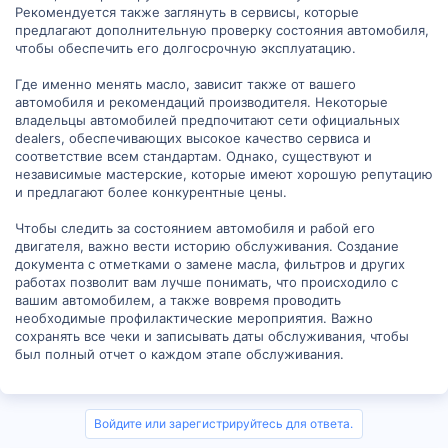
сервисным центром. Они могут предоставить вам отчет,
Рекомендуется также заглянуть в сервисы, которые
включающий все выполненные работы и замену масла.
предлагают дополнительную проверку состояния автомобиля,
чтобы обеспечить его долгосрочную эксплуатацию.
3. Воспользуйтесь онлайн-платформами: Существуют онлайн-
сервисы, которые помогают отслеживать историю
Где именно менять масло, зависит также от вашего
обслуживания вашего автомобиля. Вы можете создать аккаунт
автомобиля и рекомендаций производителя. Некоторые
и ввести данные о всех предыдущих обслуживаниях. Это будет
полезно для вас, а также для будущих владельцев автомобиля.
владельцы автомобилей предпочитают сети официальных
dealers, обеспечивающих высокое качество сервиса и
Не забывайте, что регулярная замена масла является одним из
соответствие всем стандартам. Однако, существуют и
важнейших аспектов обслуживания вашего автомобиля.
независимые мастерские, которые имеют хорошую репутацию
Соблюдайте рекомендации производителя и выбирайте
и предлагают более конкурентные цены.
надежные сервисные центры для своего счастливого мотора.
Чтобы следить за состоянием автомобиля и рабой его
двигателя, важно вести историю обслуживания. Создание
документа с отметками о замене масла, фильтров и других
работах позволит вам лучше понимать, что происходило с
вашим автомобилем, а также вовремя проводить
необходимые профилактические мероприятия. Важно
сохранять все чеки и записывать даты обслуживания, чтобы
был полный отчет о каждом этапе обслуживания.
Войдите или зарегистрируйтесь для ответа.