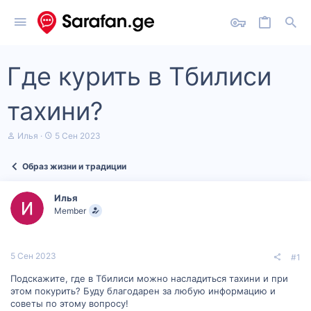
Где курить в Тбилиси
тахини?
А
Д
Илья
5 Сен 2023
в
а
т
т
Образ жизни и традиции
о
а
р
н
т
а
Илья
е
ч
Member
м
а
ы
л
а
5 Сен 2023
#1
Подскажите, где в Тбилиси можно насладиться тахини и при
этом покурить? Буду благодарен за любую информацию и
советы по этому вопросу!