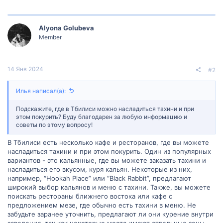
Alyona Golubeva
Member
14 Янв 2024
#2
Илья написал(а):
Подскажите, где в Тбилиси можно насладиться тахини и при
этом покурить? Буду благодарен за любую информацию и
советы по этому вопросу!
В Тбилиси есть несколько кафе и ресторанов, где вы можете
насладиться тахини и при этом покурить. Один из популярных
вариантов - это кальянные, где вы можете заказать тахини и
насладиться его вкусом, куря кальян. Некоторые из них,
например, “Hookah Place” или “Black Rabbit”, предлагают
широкий выбор кальянов и меню с тахини. Также, вы можете
поискать рестораны ближнего востока или кафе с
предложением мезе, где обычно есть тахини в меню. Не
забудьте заранее уточнить, предлагают ли они курение внутри
заведения, так как некоторые места имеют отдельные зоны