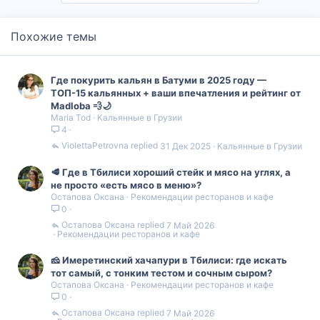
Похожие темы
Где покурить кальян в Батуми в 2025 году —
ТОП-15 кальянных + ваши впечатления и рейтинг от
Madloba 💨🌙
Maria Tod
Кальянные в Грузии
4
ViolettaPetrovna
31 Дек 2025
Кальянные в Грузии
🥩 Где в Тбилиси хороший стейк и мясо на углях, а
не просто «есть мясо в меню»?
Остапова Оксана
Рекомендации ресторанов и кафе
0
Остапова Оксана
7 Май 2026
Рекомендации ресторанов и кафе
🧀 Имеретинский хачапури в Тбилиси: где искать
тот самый, с тонким тестом и сочным сыром?
Остапова Оксана
Рекомендации ресторанов и кафе
0
Остапова Оксана
7 Май 2026