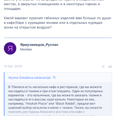
местах, в закрытых помещениях и в некоторых парках и
площадях.
Какой вариант курения табачных изделий вам больше по душе:
в кафе/баре с курящими зонами или в отдельных курящих
зонах на открытом воздухе?
Ярмухамедов_Руслан
Я
Member
15 Авг 2024
#6
Alyona Golubeva написал(а):
В Тбилиси есть несколько кафе и ресторанов, где вы можете
насладиться тахини и при этом покурить. Один из популярных
вариантов - это кальянные, где вы можете заказать тахини и
насладиться его вкусом, куря кальян. Некоторые из них,
например, “Hookah Place” или “Black Rabbit”, предлагают
широкий выбор кальянов и меню с тахини. Также, вы можете
поискать рестораны ближнего востока или кафе с
предложением мезе, где обычно есть тахини в меню. Не