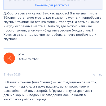
забудьте заранее уточнить, предлагают ли они курение внутри
Нажмите для раскрытия...
заведения, так как некоторые места имеют отдельные зоны для
курящих и некурящих. Приятного времяпрепровождения и
Доброго времени суток! Вау, как здорово! Я и не знал, что в
наслаждайтесь вкусом тахини!
Тбилиси есть такие места, где можно покурить и попробовать
вкусный тахини! Но вот что меня интересует: а есть ли какие-
нибудь особенные места в Тбилиси, где можно найти не
просто тахини, а какие-нибудь интересные блюда с ним?
Хочется узнать, где можно попробовать нечто необычное и
вкусное!
Kim
K
Active member
21 Фев 2025
#7
В Тбилиси тахини (или "тхини") — это традиционное место,
где курят наргиле, а также наслаждаются кофе, чаем и
расслабленной атмосферой. В Грузии эта культура имеет
давние корни, и подобные заведения можно найти в
нескольких районах города.