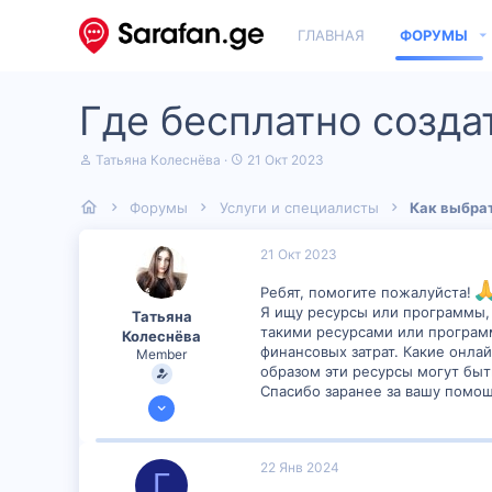
ГЛАВНАЯ
ФОРУМЫ
Где бесплатно созда
А
Д
Татьяна Колеснёва
21 Окт 2023
в
а
т
т
Форумы
Услуги и специалисты
Как выбрат
о
а
р
н
т
а
21 Окт 2023
е
ч
м
а
Ребят, помогите пожалуйста!
ы
л
Я ищу ресурсы или программы, к
Татьяна
а
такими ресурсами или програм
Колеснёва
финансовых затрат. Какие онла
Member
образом эти ресурсы могут быт
Спасибо заранее за вашу помощ
19 Окт 2023
600
32
22 Янв 2024
Г
16