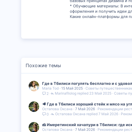
базовых принципах дизайна и п
38
* Обучающие материалы: В инте
оформления и получить идеи дл
Какие онлайн-платформы для п
Похожие темы
Где в Тбилиси погулять бесплатно и с удово
Maria Tod
15 Май 2025
Советы путешественника
Marinafilolog
23 Май 2025
Советы п
2
🥩 Где в Тбилиси хороший стейк и мясо на уг
Остапова Оксана
7 Май 2026
Рекомендации рест
Остапова Оксана
7 Май 2026
Реком
0
🧀 Имеретинский хачапури в Тбилиси: где ис
Остапова Оксана
7 Май 2026
Рекомендации рест