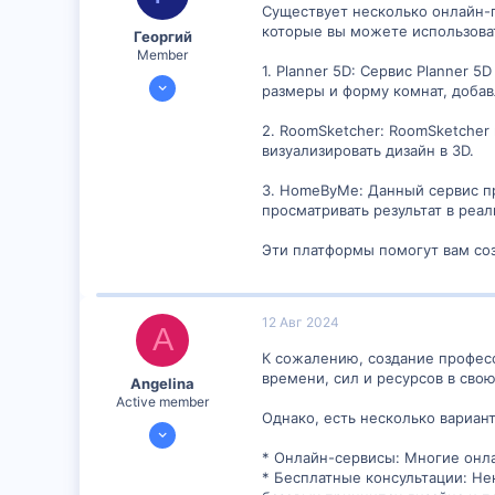
Существует несколько онлайн-п
которые вы можете использова
Георгий
Member
1. Planner 5D: Сервис Planner
16 Янв 2024
размеры и форму комнат, добав
892
2. RoomSketcher: RoomSketcher 
2
визуализировать дизайн в 3D.
16
3. HomeByMe: Данный сервис п
просматривать результат в реа
Эти платформы помогут вам соз
12 Авг 2024
A
К сожалению, создание професс
времени, сил и ресурсов в свою
Angelina
Active member
Однако, есть несколько вариан
24 Июл 2024
1,204
* Онлайн-сервисы: Многие онл
* Бесплатные консультации: Не
2