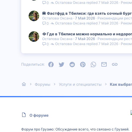
Остапова Оксана
7 Май 2026
Реком
0
🍔 Фастфуд в Тбилиси: где взять сочный бург
Остапова Оксана
7 Май 2026
Рекомендации рест
Остапова Оксана
7 Май 2026
Реком
0
🥘 Где в Тбилиси можно нормально и недорог
Остапова Оксана
7 Май 2026
Рекомендации рест
Остапова Оксана
7 Май 2026
Реком
0
Facebook
Twitter
Reddit
Pinterest
WhatsApp
Электронная
Ссылка
Поделиться:
Форумы
Услуги и специалисты
Как выбрат
О форуме
Форум про Грузию: Обсуждение всего, что связано с Грузией.