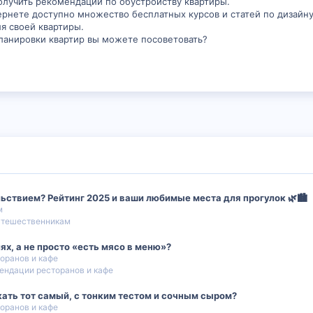
олучить рекомендации по обустройству квартиры.
рнете доступно множество бесплатных курсов и статей по дизайну
я своей квартиры.
ланировки квартир вы можете посоветовать?
льствием? Рейтинг 2025 и ваши любимые места для прогулок 🌿🏙️
м
утешественникам
лях, а не просто «есть мясо в меню»?
оранов и кафе
ендации ресторанов и кафе
кать тот самый, с тонким тестом и сочным сыром?
оранов и кафе