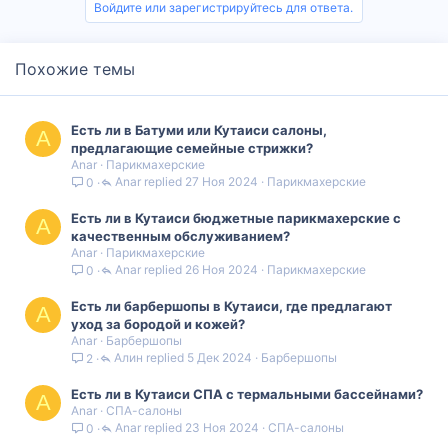
Войдите или зарегистрируйтесь для ответа.
Похожие темы
Есть ли в Батуми или Кутаиси салоны,
A
предлагающие семейные стрижки?
Anar
Парикмахерские
Anar
27 Ноя 2024
Парикмахерские
0
Есть ли в Кутаиси бюджетные парикмахерские с
A
качественным обслуживанием?
Anar
Парикмахерские
Anar
26 Ноя 2024
Парикмахерские
0
Есть ли барбершопы в Кутаиси, где предлагают
A
уход за бородой и кожей?
Anar
Барбершопы
Алин
5 Дек 2024
Барбершопы
2
Есть ли в Кутаиси СПА с термальными бассейнами?
A
Anar
СПА-салоны
Anar
23 Ноя 2024
СПА-салоны
0