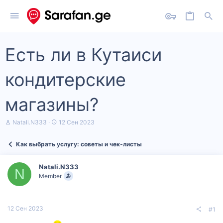
Есть ли в Кутаиси
кондитерские
магазины?
А
Д
Natali.N333
12 Сен 2023
в
а
т
т
Как выбрать услугу: советы и чек‑листы
о
а
р
н
т
а
Natali.N333
е
ч
N
Member
м
а
ы
л
а
12 Сен 2023
#1