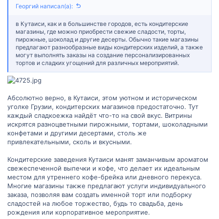
Георгий написал(а):
в Кутаиси, как и в большинстве городов, есть кондитерские
магазины, где можно приобрести свежие сладости, торты,
пирожные, шоколад и другие десерты. Обычно такие магазины
предлагают разнообразные виды кондитерских изделий, а также
могут выполнять заказы на создание персонализированных
тортов и сладких угощений для различных мероприятий.
Абсолютно верно, в Кутаиси, этом уютном и историческом
уголке Грузии, кондитерских магазинов предостаточно. Тут
каждый сладкоежка найдёт что-то на свой вкус. Витрины
искрятся разноцветными пирожными, тортами, шоколадными
конфетами и другими десертами, столь же
привлекательными, сколь и вкусными.
Кондитерские заведения Кутаиси манят заманчивым ароматом
свежеспеченной выпечки и кофе, что делает их идеальным
местом для утреннего кофе-брейка или дневного перекуса.
Многие магазины также предлагают услуги индивидуального
заказа, позволяя вам создать именной торт или подборку
сладостей на любое торжество, будь то свадьба, день
рождения или корпоративное мероприятие.