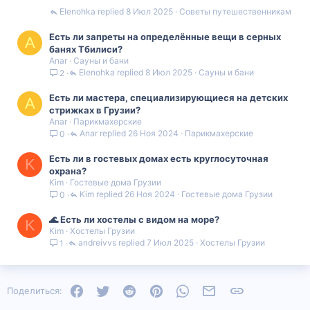
Elenohka
8 Июл 2025
Советы путешественникам
Есть ли запреты на определённые вещи в серных
A
банях Тбилиси?
Anar
Сауны и бани
Elenohka
8 Июл 2025
Сауны и бани
2
Есть ли мастера, специализирующиеся на детских
A
стрижках в Грузии?
Anar
Парикмахерские
Anar
26 Ноя 2024
Парикмахерские
0
Есть ли в гостевых домах есть круглосуточная
K
охрана?
Kim
Гостевые дома Грузии
Kim
26 Ноя 2024
Гостевые дома Грузии
0
🌊 Есть ли хостелы с видом на море?
K
Kim
Хостелы Грузии
andreivvs
7 Июл 2025
Хостелы Грузии
1
Facebook
Twitter
Reddit
Pinterest
WhatsApp
Электронная почта
Ссылка
Поделиться: