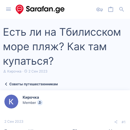
Есть ли на Тбилисском
море пляж? Как там
купаться?
А
Д
Кирочка
2 Сен 2023
в
а
т
т
Советы путешественникам
о
а
р
н
т
а
Кирочка
е
ч
Member
м
а
ы
л
а
2 Сен 2023
#1