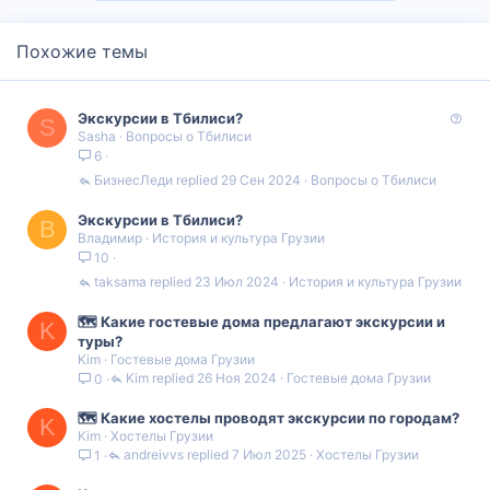
Похожие темы
В
Экскурсии в Тбилиси?
S
Sasha
Вопросы о Тбилиси
о
6
п
р
БизнесЛеди
29 Сен 2024
Вопросы о Тбилиси
о
с
Экскурсии в Тбилиси?
В
Владимир
История и культура Грузии
10
taksama
23 Июл 2024
История и культура Грузии
🗺️ Какие гостевые дома предлагают экскурсии и
K
туры?
Kim
Гостевые дома Грузии
Kim
26 Ноя 2024
Гостевые дома Грузии
0
🗺️ Какие хостелы проводят экскурсии по городам?
K
Kim
Хостелы Грузии
andreivvs
7 Июл 2025
Хостелы Грузии
1