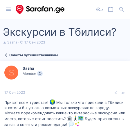
Экскурсии в Тбилиси?
А
Д
Sasha
17 Сен 2023
в
а
т
т
Советы путешественникам
о
а
р
н
т
а
Sasha
е
ч
S
Member
м
а
ы
л
а
17 Сен 2023
#1
Привет всем туристам!
Мы только что приехали в Тбилиси
и хотели бы узнать о возможных экскурсиях по городу.
Можете порекомендовать какие-то интересные экскурсии или
места, которые стоит посетить?
Будем признательны
за ваши советы и рекомендации!