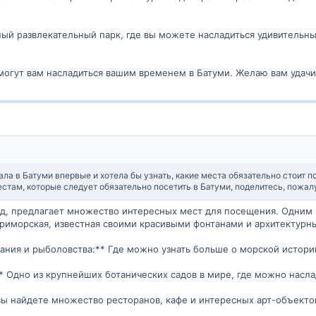
ный развлекательный парк, где вы можете насладиться удивительн
огут вам насладиться вашим временем в Батуми. Желаю вам удачи 
ала в Батуми впервые и хотела бы узнать, какие места обязательно стоит п
там, которые следует обязательно посетить в Батуми, поделитесь, пожалу
од, предлагает множество интересных мест для посещения. Одним и
риморская, известная своими красивыми фонтанами и архитектурн
вания и рыболовства:** Где можно узнать больше о морской истори
** Одно из крупнейших ботанических садов в мире, где можно насл
вы найдете множество ресторанов, кафе и интересных арт-объекто