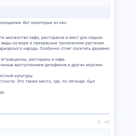
осещения. Вот некоторые из них:
те множество кафе, ресторанов и мест для отдыха.
е виды на море и прекрасные тропические растения.
 аджарского народа. Особенно стоит посетить деревню
 аттракционы, рестораны и кафе.
тельным выступлением дельфинов и других морских
естной культуры.
ности. Это также место, где, по легенде, был
да.
#3