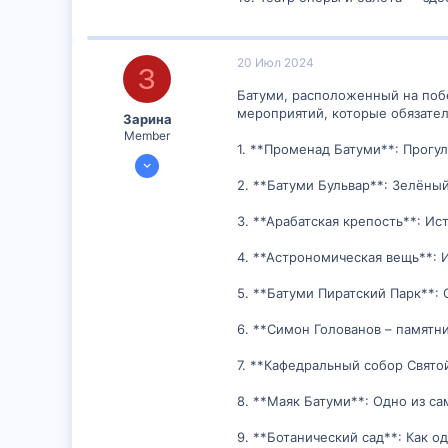
20 Июл 2024
З
Батуми, расположенный на побе
мероприятий, которые обязател
Зарина
Member
1. **Променад Батуми**: Прогу
16 Июл 2024
297
2. **Батуми Бульвар**: Зелёны
0
3. **Арабатская крепость**: И
16
4. **Астрономическая вещь**: 
5. **Батуми Пиратский Парк**:
6. **Симон Голованов – памятни
7. **Кафедральный собор Свято
8. **Маяк Батуми**: Одно из с
9. **Ботанический сад**: Как 