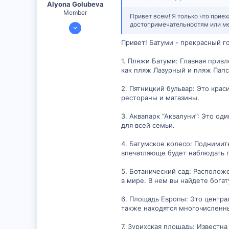
Alyona Golubeva
Member
Привет всем! Я только что приех
11 Янв 2024
достопримечательностям или мес
390
Привет! Батуми - прекрасный г
15
1. Пляжи Батуми: Главная прив
18
как пляж Лазурный и пляж Папс
2. Пятницкий бульвар: Это кра
рестораны и магазины.
3. Аквапарк “Аквалуни”: Это о
для всей семьи.
4. Батумское колесо: Поднимит
впечатляюще будет наблюдать г
5. Ботанический сад: Располож
в мире. В нем вы найдете бога
6. Площадь Европы: Это центра
также находятся многочисленн
7. Зурихская площадь: Известн