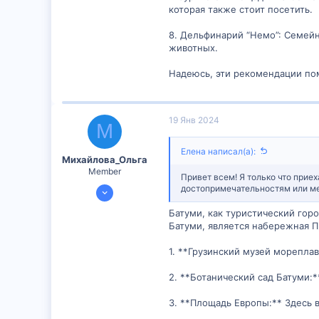
которая также стоит посетить.
8. Дельфинарий “Немо”: Семей
животных.
Надеюсь, эти рекомендации пом
19 Янв 2024
М
Елена написал(а):
Михайлова_Ольга
Member
Привет всем! Я только что приех
14 Янв 2024
достопримечательностям или мес
598
Батуми, как туристический гор
51
Батуми, является набережная П
16
1. **Грузинский музей морепла
2. **Ботанический сад Батуми:
3. **Площадь Европы:** Здесь 