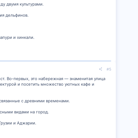
ду двумя культурами.
ия дельфинов.
чапури и хинкали.
#5
ест. Во-первых, это набережная — знаменитая улица
тектурой и посетить множество уютных кафе и
 связанные с древними временами.
асными видами на город.
рузии и Аджарии.