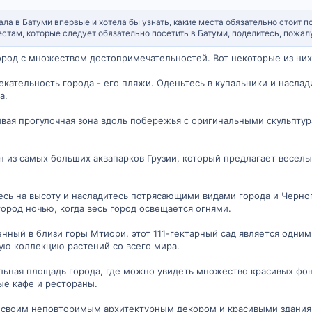
ала в Батуми впервые и хотела бы узнать, какие места обязательно стоит п
там, которые следует обязательно посетить в Батуми, поделитесь, пожалу
ород с множеством достопримечательностей. Вот некоторые из них,
лекательность города - его пляжи. Оденьтесь в купальники и насла
а.
сивая прогулочная зона вдоль побережья с оригинальными скульпту
дин из самых больших аквапарков Грузии, который предлагает весел
есь на высоту и насладитесь потрясающими видами города и Черног
ород ночью, когда весь город освещается огнями.
енный в близи горы Мтиори, этот 111-гектарный сад является одни
тую коллекцию растений со всего мира.
льная площадь города, где можно увидеть множество красивых фон
ые кафе и рестораны.
а своим неповторимым архитектурным декором и красивыми зданиям