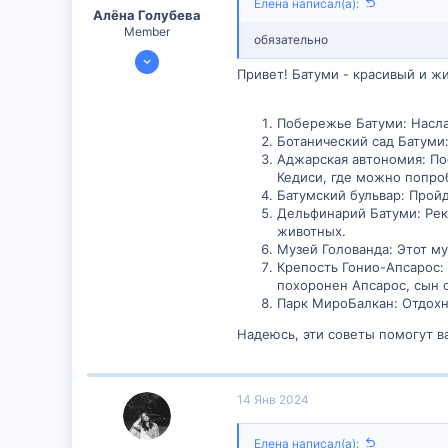
Елена написал(а):
Алëна Голубева
Member
обязательно
20 Дек 2023
Привет! Батуми - красивый и ж
298
26
Побережье Батуми: Насла
16
Ботанический сад Батуми
Аджарская автономия: По
Кедиси, где можно попро
Батумский бульвар: Прой
Дельфинарий Батуми: Рек
животных.
Музей Голованда: Этот м
Крепость Гонио-Апсарос: 
похоронен Апсарос, сын о
Парк МироБалкан: Отдохн
Надеюсь, эти советы помогут в
14 Янв 2024
Елена написал(а):