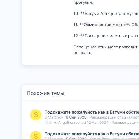
прогулки.
10. **Батуми Арт-центр и музе
11. **Осмифарские места**: Об
12. **Посещение местных рынко
Посещение этих мест позволит 
региона.
Похожие темы
Подскажите пожалуйста как в Батуми обстоя
S
S Martinov
9 Сен 2023
Рекомендации специалис
Angelina
12 Авг 2024
Рекомендации
4
Подскажите пожалуйста как в Батуми обстоя
S
S Martinov
9 Сен 2023
Как выбрать услугу: совет