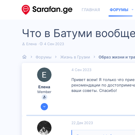
ГЛАВНАЯ
ФОРУМЫ
Что в Батуми вообще
А
Д
Елена
4 Сен 2023
в
а
т
т
Форумы
Жизнь в Грузии
Образ жизни и тр
о
а
р
н
т
а
4 Сен 2023
е
ч
м
а
Привет всем! Я только что прие
ы
л
рекомендации по достопримечат
Елена
а
ваши советы. Спасибо!
Member
3 Сен 2023
49
0
22 Дек 2023
6