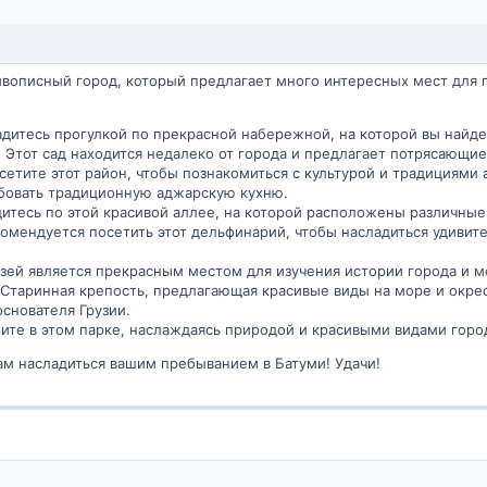
ивописный город, который предлагает много интересных мест для п
дитесь прогулкой по прекрасной набережной, на которой вы найде
: Этот сад находится недалеко от города и предлагает потрясающи
сетите этот район, чтобы познакомиться с культурой и традициями
бовать традиционную аджарскую кухню.
дитесь по этой красивой аллее, на которой расположены различные
омендуется посетить этот дельфинарий, чтобы насладиться удиви
узей является прекрасным местом для изучения истории города и м
Старинная крепость, предлагающая красивые виды на море и окрест
снователя Грузии.
ите в этом парке, наслаждаясь природой и красивыми видами горо
ам насладиться вашим пребыванием в Батуми! Удачи!