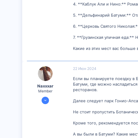
4. **Каблук Али и Нино:** Ром
5. **Дельфинарий Батуми:** От
6. **Церковь Святого Николая:
7. **Грузинская уличная еда:**
Какие из этих мест вас больше 
22 Июн 2024
Если вы планируете поездку в 
Батуми, где можно насладиться
Naxxxar
ресторанов.
Member
20 Июн 2024
Далее следует парк Гонио-Апса
299
Не стоит пропустить Ботаничес
0
16
Кроме того, рекомендуется по
А вы были в Батуми? Какие мес