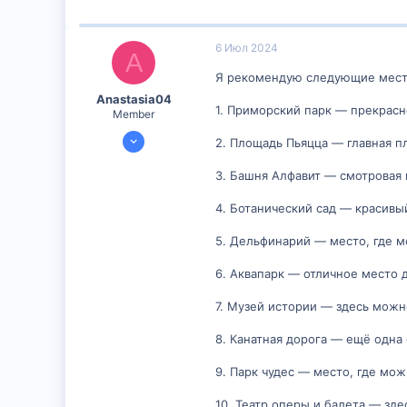
6 Июл 2024
A
Я рекомендую следующие места
Anastasia04
1. Приморский парк — прекрасн
Member
6 Июл 2024
2. Площадь Пьяцца — главная п
300
3. Башня Алфавит — смотровая 
0
16
4. Ботанический сад — красивы
5. Дельфинарий — место, где 
6. Аквапарк — отличное место 
7. Музей истории — здесь можн
8. Канатная дорога — ещё одна 
9. Парк чудес — место, где мо
10. Театр оперы и балета — зде