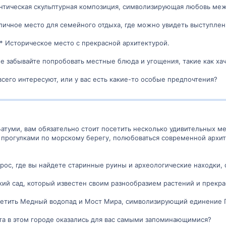
антическая скульптурная композиция, символизирующая любовь меж
личное место для семейного отдыха, где можно увидеть выступлен
** Историческое место с прекрасной архитектурой.
 Не забывайте попробовать местные блюда и угощения, такие как ха
всего интересуют, или у вас есть какие-то особые предпочтения?
Батуми, вам обязательно стоит посетить несколько удивительных м
 прогулками по морскому берегу, полюбоваться современной архи
рос, где вы найдете старинные руины и археологические находки,
кий сад, который известен своим разнообразием растений и прекр
сетить Медный водопад и Мост Мира, символизирующий единение Г
та в этом городе оказались для вас самыми запоминающимися?