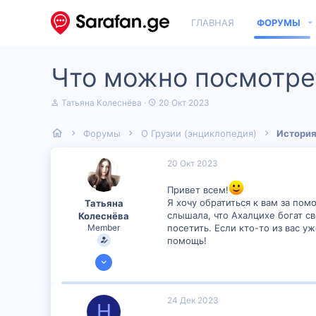
ГЛАВНАЯ
ФОРУМЫ
Что можно посмотрет
А
Д
Татьяна Колеснёва
20 Окт 2023
в
а
т
т
Форумы
О Грузии (энциклопедия)
История
о
а
р
н
т
а
20 Окт 2023
е
ч
м
а
Привет всем!
ы
л
Я хочу обратиться к вам за пом
Татьяна
а
слышала, что Ахалцихе богат с
Колеснёва
Member
посетить. Если кто-то из вас 
помощь!
19 Окт 2023
600
32
24 Дек 2023
Н
16