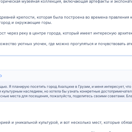
торическая музейная коллекция, включающая артефакты и экспонаты
 древней крепости, которая была построена во времена правления к
город и окружающие горы.
ост через реку в центре города, который имеет интересную архите
ножество уютных улочек, где можно прогуляться и почувствовать ат
щью. Я планирую посетить город Ахалцихе в Грузии, и меня интересует, что
и культурным наследием, но хотела бы узнать конкретные достопримечатель
ресные места для посещения, пожалуйста, поделитесь своими советами. Бл
орией и уникальной культурой, и вот несколько мест, которые обяза