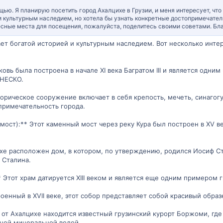
щью. Я планирую посетить город Ахалцихе в Грузии, и меня интересует, что
и культурным наследием, но хотела бы узнать конкретные достопримечатель
ресные места для посещения, пожалуйста, поделитесь своими советами. Бл
ает богатой историей и культурным наследием. Вот несколько инт
рковь была построена в начале XI века Багратом III и является одни
ЮНЕСКО.
сторическое сооружение включает в себя крепость, мечеть, синагог
опримечательность города.
 мост):** Этот каменный мост через реку Кура был построен в XV 
ихе расположен дом, в котором, по утверждению, родился Иосиф Ст
 Сталина.
* Этот храм датируется XIII веком и является еще одним примером
оенный в XVII веке, этот собор представляет собой красивый образ
 от Ахалцихе находится известный грузинский курорт Боржоми, гд
тной минеральной водой.