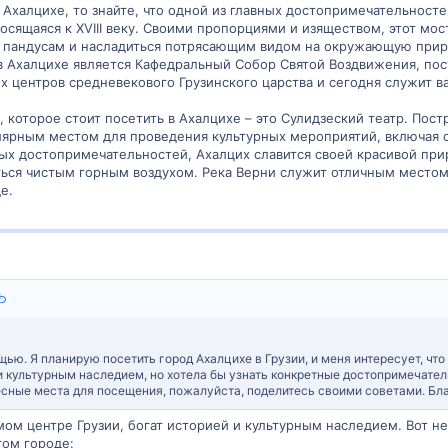
 Ахалцихе, то знайте, что одной из главных достопримечательност
носящаяся к XVIII веку. Своими пропорциями и изяществом, этот мо
м пандусам и насладиться потрясающим видом на окружающую прир
Ахалцихе является Кафедральный Собор Святой Воздвижения, пост
х центров средневекового Грузинского царства и сегодня служит 
которое стоит посетить в Ахалцихе – это Сулидзеский театр. Пост
улярным местом для проведения культурных мероприятий, включая с
ых достопримечательностей, Ахалцих славится своей красивой при
ься чистым горным воздухом. Река Верни служит отличным местом
е.
щью. Я планирую посетить город Ахалцихе в Грузии, и меня интересует, что
и культурным наследием, но хотела бы узнать конкретные достопримечатель
ресные места для посещения, пожалуйста, поделитесь своими советами. Бл
ом центре Грузии, богат историей и культурным наследием. Вот н
том городе: