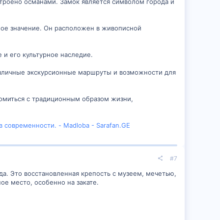
строено османами. Замок является символом города и
ное значение. Он расположен в живописной
 и его культурное наследие.
различные экскурсионные маршруты и возможности для
акомиться с традиционным образом жизни,
 современности. - Madloba - Sarafan.GE
#7
ода. Это восстановленная крепость с музеем, мечетью,
е место, особенно на закате.