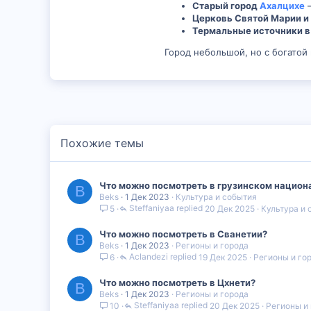
Старый город
Ахалцихе
1
Церковь Святой Марии и
18
Термальные источники в
Город небольшой, но с богатой
Похожие темы
Что можно посмотреть в грузинском национ
B
Beks
1 Дек 2023
Культура и события
Steffaniyaa
20 Дек 2025
Культура и 
5
Что можно посмотреть в Сванетии?
B
Beks
1 Дек 2023
Регионы и города
Aclandezi
19 Дек 2025
Регионы и го
6
Что можно посмотреть в Цхнети?
B
Beks
1 Дек 2023
Регионы и города
Steffaniyaa
20 Дек 2025
Регионы и
10