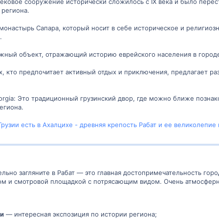
евековое сооружение исторически сложилось с IX века и было пере
 региона.
монастырь Сапара, который носит в себе историческое и религиоз
.
важный объект, отражающий историю еврейского населения в городе
тех, кто предпочитает активный отдых и приключения, предлагает 
 Georgia: Это традиционный грузинский двор, где можно ближе позн
егиона.
узии есть в Ахалцихе - древняя крепость Рабат и ее великолепие в
тельно загляните в Рабат — это главная достопримечательность гор
ом и смотровой площадкой с потрясающим видом. Очень атмосферно
и
— интересная экспозиция по истории региона;