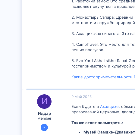
1. Рабатский замок: Это средн
позволяет окунуться в прошлое
2. Монастырь Сапара: Древний 
местности и окружён природой
3. Ахалцихская синагога: Это 
4. CampTravel: Это место для 
пеших прогулок.
5. Ezo Yard Akhaltsikhe Rabat
гостеприимством и культурой р
Какие достопримечательности Гр
9 Май 2025
И
Если будете в
Ахалцихе
, обяза
православной церковью, дворц
Илдар
Member
Также стоит посмотреть:
22 Янв 2025
Музей Самцхе-Джавахет
172