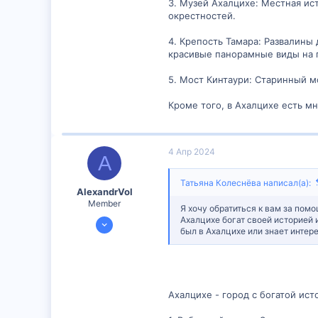
3. Музей Ахалцихе: Местная ис
16
окрестностей.
4. Крепость Тамара: Развалины
красивые панорамные виды на 
5. Мост Кинтаури: Старинный м
Кроме того, в Ахалцихе есть м
4 Апр 2024
A
Татьяна Колеснёва написал(а):
AlexandrVol
Member
Я хочу обратиться к вам за помо
26 Дек 2023
Ахалцихе богат своей историей 
был в Ахалцихе или знает инте
99
20
8
Ахалцихе - город с богатой ист