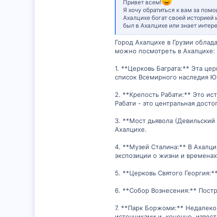
Привет всем!
Я хочу обратиться к вам за помо
Ахалцихе богат своей историей 
был в Ахалцихе или знает инте
Город Ахалцихе в Грузии облад
можно посмотреть в Ахалцихе:
1. **Церковь Баграта:** Эта це
список Всемирного наследия 
2. **Крепость Рабати:** Это и
Рабати - это центральная дост
3. **Мост дьявола (Девильский
Ахалцихе.
4. **Музей Сталина:** В Ахалц
экспозиции о жизни и временах
5. **Церковь Святого Георгия:*
6. **Собор Вознесения:** Постр
7. **Парк Боржоми:** Недалеко
источниками и, конечно, извес