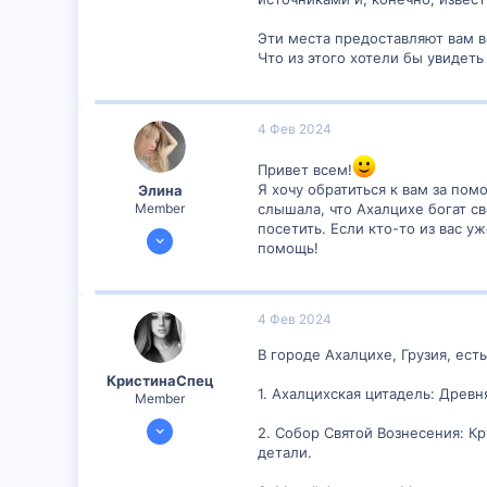
Эти места предоставляют вам в
Что из этого хотели бы увидеть
4 Фев 2024
Привет всем!
Я хочу обратиться к вам за пом
Элина
Member
слышала, что Ахалцихе богат с
посетить. Если кто-то из вас 
3 Фев 2024
помощь!
303
13
16
4 Фев 2024
В городе Ахалцихе, Грузия, ес
КристинаСпец
1. Ахалцихская цитадель: Древ
Member
3 Фев 2024
2. Собор Святой Вознесения: К
303
детали.
9