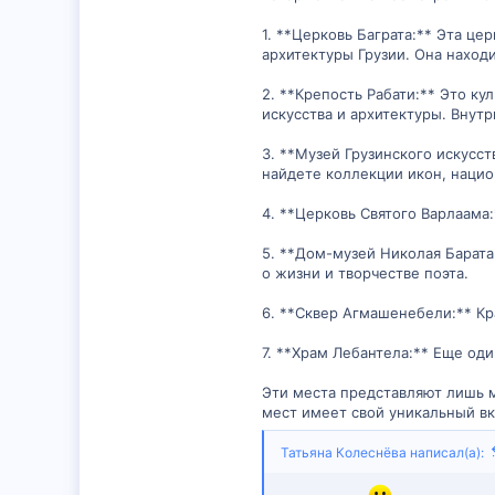
1. **Церковь Баграта:** Эта ц
архитектуры Грузии. Она наход
2. **Крепость Рабати:** Это 
искусства и архитектуры. Внут
3. **Музей Грузинского искусст
найдете коллекции икон, нацио
4. **Церковь Святого Варлаама
5. **Дом-музей Николая Барата
о жизни и творчестве поэта.
6. **Сквер Агмашенебели:** Кр
7. **Храм Лебантела:** Еще од
Эти места представляют лишь м
мест имеет свой уникальный вк
Татьяна Колеснёва написал(а):