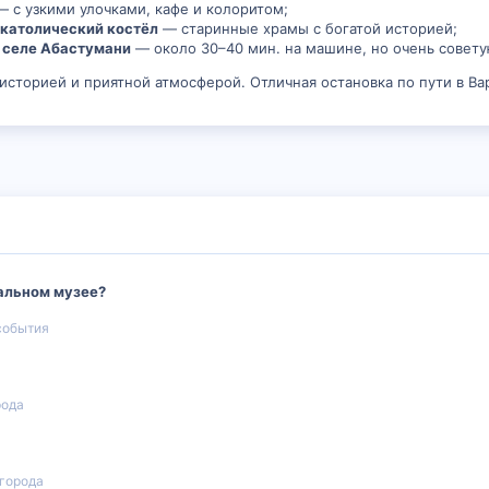
— с узкими улочками, кафе и колоритом;
 католический костёл
— старинные храмы с богатой историей;
 селе Абастумани
— около 30–40 мин. на машине, но очень совету
 историей и приятной атмосферой. Отличная остановка по пути в В
альном музее?
события
рода
 города