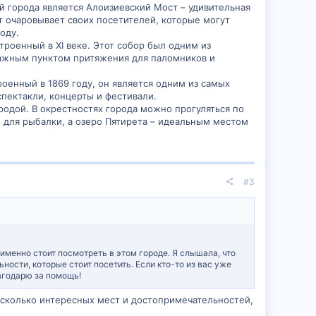
ей города является Алоизиевский Мост – удивительная
ст очаровывает своих посетителей, которые могут
оду.
роенный в XI веке. Этот собор был одним из
важным пунктом притяжения для паломников и
роенный в 1869 году, он является одним из самых
пектакли, концерты и фестивали.
родой. В окрестностях города можно прогуляться по
 для рыбалки, а озеро Пятирета – идеальным местом
#3
 именно стоит посмотреть в этом городе. Я слышала, что
ности, которые стоит посетить. Если кто-то из вас уже
агодарю за помощь!
есколько интересных мест и достопримечательностей,