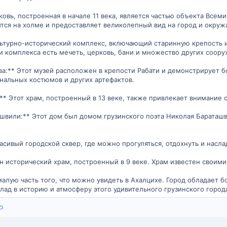
ерковь, построенная в начале 11 века, является частью объекта В
ится на холме и предоставляет великолепный вид на город и окру
культурно-исторический комплекс, включающий старинную крепость
ри комплекса есть мечеть, церковь, бани и множество других соор
ва:** Этот музей расположен в крепости Рабати и демонстрирует бо
нальных костюмов и других артефактов.
:** Этот храм, построенный в 13 веке, также привлекает внимание
швили:** Этот дом был домом грузинского поэта Николая Бараташв
асивый городской сквер, где можно прогуляться, отдохнуть и насла
ин исторический храм, построенный в 9 веке. Храм известен своим
алую часть того, что можно увидеть в Ахалцихе. Город обладает б
лад в историю и атмосферу этого удивительного грузинского города