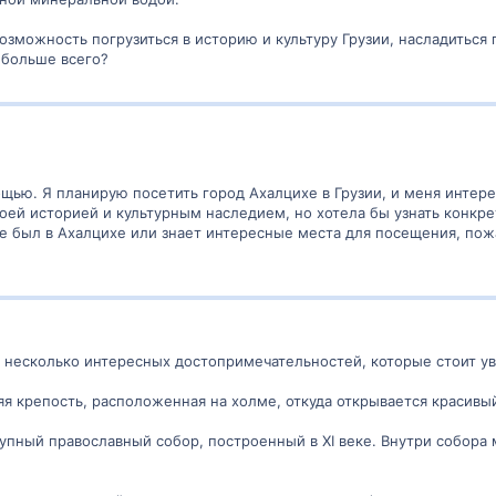
озможность погрузиться в историю и культуру Грузии, насладиться 
 больше всего?
ощью. Я планирую посетить город Ахалцихе в Грузии, и меня интере
воей историей и культурным наследием, но хотела бы узнать конкр
уже был в Ахалцихе или знает интересные места для посещения, по
ть несколько интересных достопримечательностей, которые стоит ув
няя крепость, расположенная на холме, откуда открывается красив
рупный православный собор, построенный в XI веке. Внутри собора