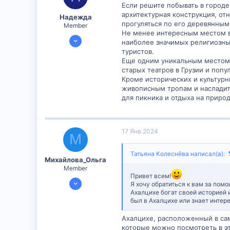
Если решите побывать в городе
архитектурная конструкция, от
Надежда
прогуляться по его деревянны
Member
Не менее интересным местом в 
18 Дек 2023
наиболее значимых религиозны
295
туристов.
Еще одним уникальным местом, 
30
старых театров в Грузии и поп
16
Кроме исторических и культурн
живописным тропам и насладит
для пикника и отдыха на природ
17 Янв 2024
М
Татьяна Колеснёва написал(а):
Михайлова_Ольга
Member
Привет всем!
14 Янв 2024
Я хочу обратиться к вам за помо
Ахалцихе богат своей историей 
598
был в Ахалцихе или знает инте
51
16
Ахалцихе, расположенный в сам
которые можно посмотреть в э