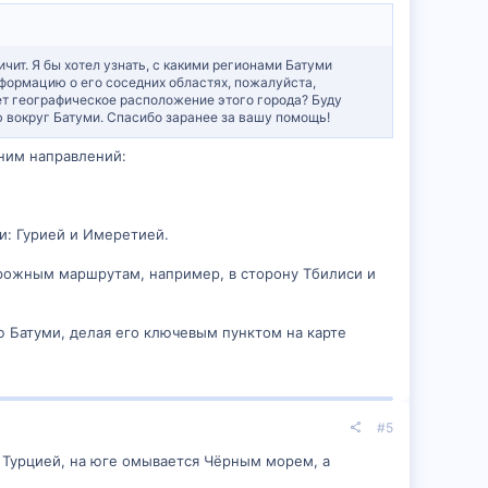
чит. Я бы хотел узнать, с какими регионами Батуми
нформацию о его соседних областях, пожалуйста,
ет географическое расположение этого города? Буду
 вокруг Батуми. Спасибо заранее за вашу помощь!
ним направлений:
ии: Гурией и Имеретией.
орожным маршрутам, например, в сторону Тбилиси и
 Батуми, делая его ключевым пунктом на карте
#5
с Турцией, на юге омывается Чёрным морем, а