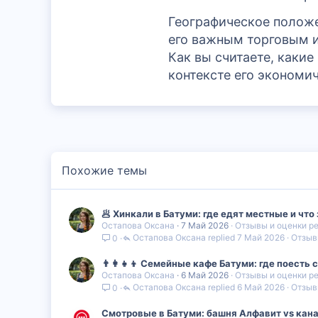
Географическое положе
его важным торговым и
Как вы считаете, каки
контексте его экономич
Похожие темы
🥟 Хинкали в Батуми: где едят местные и ч
Остапова Оксана
7 Май 2026
Отзывы и оценки р
Остапова Оксана
7 Май 2026
Отзыв
0
👨‍👩‍👧‍👦 Семейные кафе Батуми: где поесть
Остапова Оксана
6 Май 2026
Отзывы и оценки р
Остапова Оксана
6 Май 2026
Отзыв
0
Смотровые в Батуми: башня Алфавит vs кана