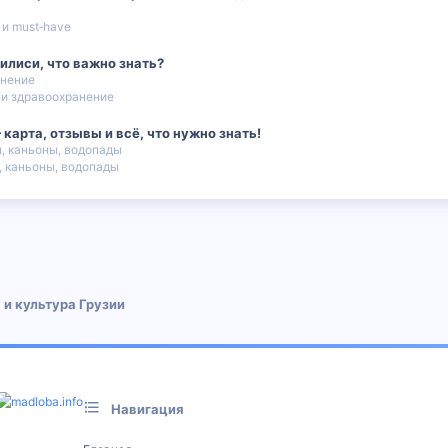
 и must‑have
илиси, что важно знать?
анение
и здравоохранение
арта, отзывы и всё, что нужно знать!
, каньоны, водопады
, каньоны, водопады
 почта
 и культура Грузии
Навигация