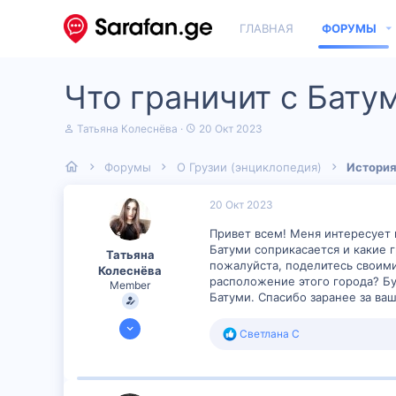
ГЛАВНАЯ
ФОРУМЫ
Что граничит с Бату
А
Д
Татьяна Колеснёва
20 Окт 2023
в
а
т
т
Форумы
О Грузии (энциклопедия)
История
о
а
р
н
т
а
20 Окт 2023
е
ч
м
а
Привет всем! Меня интересует 
ы
л
Батуми соприкасается и какие 
Татьяна
а
пожалуйста, поделитесь своими
Колеснёва
расположение этого города? Б
Member
Батуми. Спасибо заранее за ва
19 Окт 2023
Р
Светлана С
600
е
а
32
к
16
ц