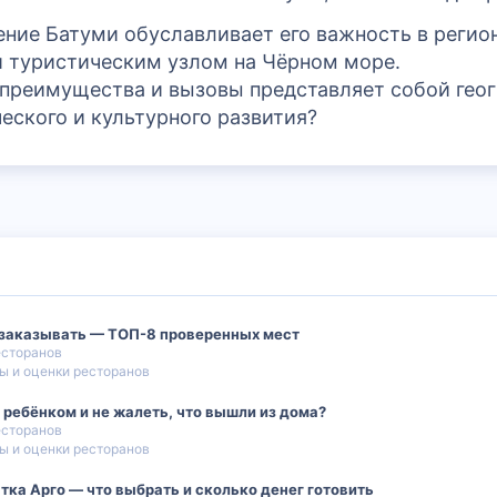
ние Батуми обуславливает его важность в регио
 туристическим узлом на Чёрном море.
е преимущества и вызовы представляет собой гео
еского и культурного развития?
то заказывать — ТОП-8 проверенных мест
есторанов
ы и оценки ресторанов
 с ребёнком и не жалеть, что вышли из дома?
есторанов
ы и оценки ресторанов
тка Арго — что выбрать и сколько денег готовить