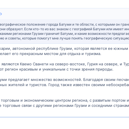
еографическое положение города Батуми и те области, с которыми он грани
они образуют. Если кто-то из вас знаком с географией Батуми или имеет и
какими регионами Грузии граничит Батуми, и какие возможности предлага
ю и советы, которые помогут мне лучше понять географическую ситуацию
жарии, автономной республике Грузии, которая является ее южным
елает его прекрасным местом для отдыха и туризма.
вляются Квемо Сванети на северо-востоке, Гурия на севере, и Т
тот регион красивым и уникальным с точки зрения природы.
уми предлагает множество возможностей. Благодаря своим песчан
ных жителей и туристов. Город также известен своими небоскреба
 торговым и экономическим центром региона, с развитым портом 
 торговые связи с другими регионами Грузии и соседними странам