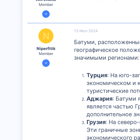
Member
12 Июн 2024
300
0
13 Июл 2024
N
16
Батуми, расположенный
Niperfitik
географическое положе
Member
значимыми регионами:
13 Июл 2024
167
Турция
: На юго-за
0
экономическом и к
16
туристические пот
Аджария
: Батуми
является частью Г
дополнительное зн
Грузия
: На северо
Эти граничные зон
экономического ра