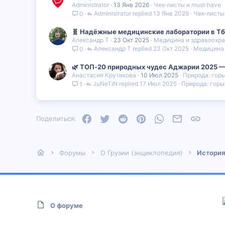
Administrator
13 Янв 2026
Чек‑листы и must‑have
Administrator
13 Янв 2026
Чек‑листы
0
🧬 Надёжные медицинские лаборатории в Тб
Александр Т
23 Окт 2025
Медицина и здравоохр
Александр Т
23 Окт 2025
Медицина 
0
🌿 ТОП‑20 природных чудес Аджарии 2025 — к
Анастасия Крутикова
10 Июл 2025
Природа: горы
JuNeTiN
17 Июл 2025
Природа: горы
1
Facebook
Twitter
Reddit
Pinterest
WhatsApp
Электронная
Ссылка
Поделиться:
Форумы
О Грузии (энциклопедия)
История
О форуме