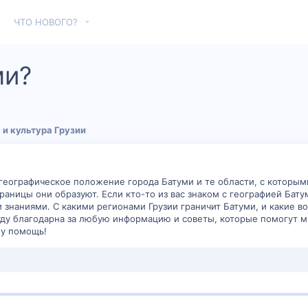
ЧТО НОВОГО?
ми?
 и культура Грузии
географическое положение города Батуми и те области, с которыми 
границы они образуют. Если кто-то из вас знаком с географией Бат
 знаниями. С какими регионами Грузии граничит Батуми, и какие 
уду благодарна за любую информацию и советы, которые помогут м
шу помощь!