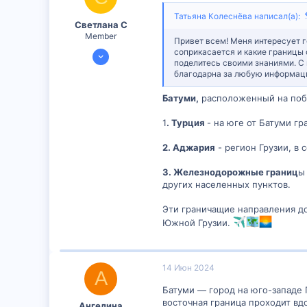
Татьяна Колеснёва написал(а):
Светлана С
Member
Привет всем! Меня интересует г
10 Апр 2024
соприкасается и какие границы 
поделитесь своими знаниями. С 
300
благодарна за любую информаци
1
Батуми,
расположенный на побе
16
1
. Турция
- на юге от Батуми гр
2. Аджария
- регион Грузии, в 
3. Железнодорожные границ
ы
других населенных пунктов.
Эти граничащие направления д
Южной Грузии.
14 Июн 2024
А
Батуми — город на юго-западе 
восточная граница проходит вдо
Ангелина