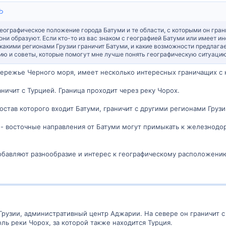
еографическое положение города Батуми и те области, с которыми он грани
они образуют. Если кто-то из вас знаком с географией Батуми или имеет и
какими регионами Грузии граничит Батуми, и какие возможности предлага
ю и советы, которые помогут мне лучше понять географическую ситуацию
режье Черного моря, имеет несколько интересных граничащих с 
аничит с Турцией. Граница проходит через реку Чорох.
состав которого входит Батуми, граничит с другими регионами Груз
 - восточные направления от Батуми могут примыкать к железнод
обавляют разнообразие и интерес к географическому расположению
Грузии, административный центр Аджарии. На севере он граничит 
ль реки Чорох, за которой также находится Турция.