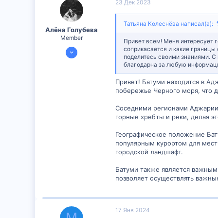
23 Дек 2023
и
и
:
Татьяна Колеснёва написал(а):
Алëна Голубева
Member
Привет всем! Меня интересует г
20 Дек 2023
соприкасается и какие границы 
поделитесь своими знаниями. С 
298
благодарна за любую информаци
26
Привет! Батуми находится в Ад
16
побережье Черного моря, что д
Соседними регионами Аджарии я
горные хребты и реки, делая э
Географическое положение Бат
популярным курортом для мест
городской ландшафт.
Батуми также является важным
позволяет осуществлять важные
17 Янв 2024
М