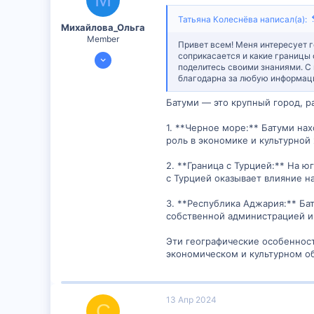
Татьяна Колеснёва написал(а):
Михайлова_Ольга
Member
Привет всем! Меня интересует г
14 Янв 2024
соприкасается и какие границы 
поделитесь своими знаниями. С 
598
благодарна за любую информаци
51
Батуми — это крупный город, р
16
1. **Черное море:** Батуми на
роль в экономике и культурной
2. **Граница с Турцией:** На ю
с Турцией оказывает влияние н
3. **Республика Аджария:** Ба
собственной администрацией и
Эти географические особенност
экономическом и культурном о
13 Апр 2024
С