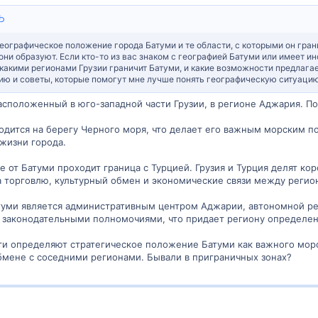
еографическое положение города Батуми и те области, с которыми он грани
они образуют. Если кто-то из вас знаком с географией Батуми или имеет и
какими регионами Грузии граничит Батуми, и какие возможности предлага
ю и советы, которые помогут мне лучше понять географическую ситуацию
асположенный в юго-западной части Грузии, в регионе Аджария. П
ходится на берегу Черного моря, что делает его важным морским 
 жизни города.
ге от Батуми проходит граница с Турцией. Грузия и Турция делят к
а торговлю, культурный обмен и экономические связи между регио
туми является административным центром Аджарии, автономной ре
 законодательными полномочиями, что придает региону определе
и определяют стратегическое положение Батуми как важного морск
бмене с соседними регионами. Бывали в приграничных зонах?