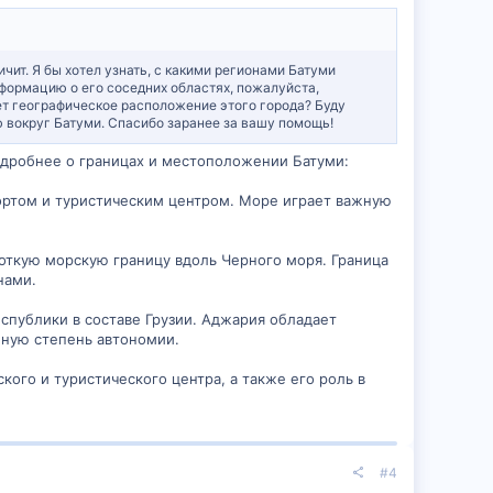
чит. Я бы хотел узнать, с какими регионами Батуми
нформацию о его соседних областях, пожалуйста,
ет географическое расположение этого города? Буду
 вокруг Батуми. Спасибо заранее за вашу помощь!
одробнее о границах и местоположении Батуми:
портом и туристическим центром. Море играет важную
ороткую морскую границу вдоль Черного моря. Граница
нами.
спублики в составе Грузии. Аджария обладает
нную степень автономии.
ого и туристического центра, а также его роль в
#4