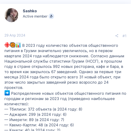
р
н
т
а
Sashko
е
ч
Active member
м
а
ы
л
а
29 Апр 2024
#1
В 2023 году количество объектов общественного
питания в Грузии значительно увеличилось, но в первом
квартале 2024 года наблюдается снижение. Согласно данным
Национальной службы статистики Грузии (НССГ), в прошлом
году в стране открылось 992 новых ресторана, кафе и бара, в
то время как закрылось 67 заведений. Однако за первые три
месяца 2024 года было открыто всего 31 новый объект, при
этом число закрытых заведений резко возросло до 24
проектов.
Распределение новых объектов общественного питания по
городам и регионам за 2023 год (приведено наибольшее
количество):
— Тбилиси: 372 объекта (в 2024 году: 8)
— Аджария: 299 (в 2024 году: 6)
— Имерети: 89 (в 2024 году: 7)
— Квемо-Картли: 48 (в 2024 году: 6)
— Кахети: 40 (в 2024 году: 2)