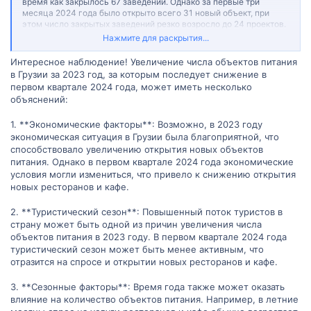
время как закрылось 67 заведений. Однако за первые три
месяца 2024 года было открыто всего 31 новый объект, при
этом число закрытых заведений резко возросло до 24 проектов.
Распределение новых объектов общественного питания по
Нажмите для раскрытия...
городам и регионам за 2023 год (приведено наибольшее
количество):
Интересное наблюдение! Увеличение числа объектов питания
— Тбилиси: 372 объекта (в 2024 году: 8)
в Грузии за 2023 год, за которым последует снижение в
— Аджария: 299 (в 2024 году: 6)
первом квартале 2024 года, может иметь несколько
— Имерети: 89 (в 2024 году: 7)
объяснений:
— Квемо-Картли: 48 (в 2024 году: 6)
— Кахети: 40 (в 2024 году: 2)
1. **Экономические факторы**: Возможно, в 2023 году
экономическая ситуация в Грузии была благоприятной, что
Количество закрытых объектов за 2023 год (приведено
способствовало увеличению открытия новых объектов
наибольшее количество):
питания. Однако в первом квартале 2024 года экономические
Тбилиси: 25 объектов (в 2024 году: 4)
условия могли измениться, что привело к снижению открытия
Аджария: 14 (в 2024 году: 10)
новых ресторанов и кафе.
Квемо-Картли: 8 (в 2024 году: 0)
Шида-Картли: 5 (в 2024 году: 0)
2. **Туристический сезон**: Повышенный поток туристов в
Имерети: 4 (в 2024 году: 2)
страну может быть одной из причин увеличения числа
Большинство новых заведений общественного питания,
объектов питания в 2023 году. В первом квартале 2024 года
открытых в 2023 и 2024 годах, принадлежат переселенцам из
туристический сезон может быть менее активным, что
России, Беларуси и Украины. Представители грузинского
отразится на спросе и открытии новых ресторанов и кафе.
бизнеса составили менее 25% от общего числа. Также
небольшое количество новых заведений открыли
предприниматели из Турции, Индии, Казахстана и Израиля.
3. **Сезонные факторы**: Время года также может оказать
влияние на количество объектов питания. Например, в летние