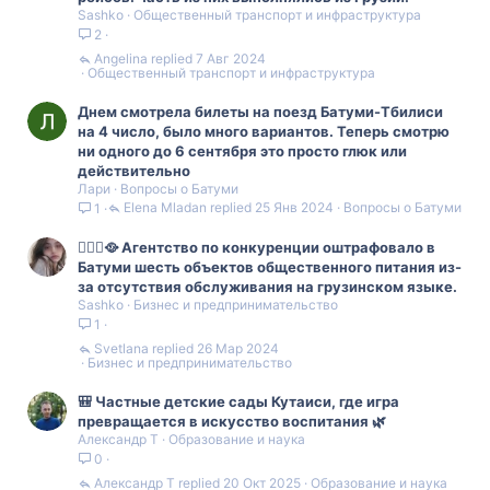
Sashko
Общественный транспорт и инфраструктура
2
Angelina
7 Авг 2024
Общественный транспорт и инфраструктура
Днем смотрела билеты на поезд Батуми-Тбилиси
на 4 число, было много вариантов. Теперь смотрю
ни одного до 6 сентября это просто глюк или
действительно
Лари
Вопросы о Батуми
Elena Mladan
25 Янв 2024
Вопросы о Батуми
1
👮🏻‍♂️🥘 Агентство по конкуренции оштрафовало в
Батуми шесть объектов общественного питания из-
за отсутствия обслуживания на грузинском языке.
Sashko
Бизнес и предпринимательство
1
Svetlana
26 Мар 2024
Бизнес и предпринимательство
🎒 Частные детские сады Кутаиси, где игра
превращается в искусство воспитания 🌿
Александр Т
Образование и наука
0
Александр Т
20 Окт 2025
Образование и наука