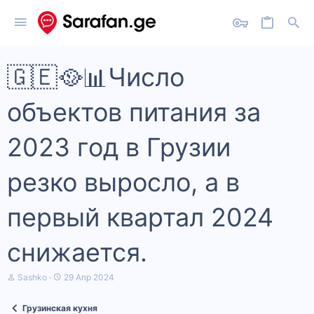
🇬🇪🥘📊Число
объектов питания за
2023 год в Грузии
резко выросло, а в
первый квартал 2024
снижается.
А
Д
Sashko
29 Апр 2024
в
а
т
т
Грузинская кухня
о
а