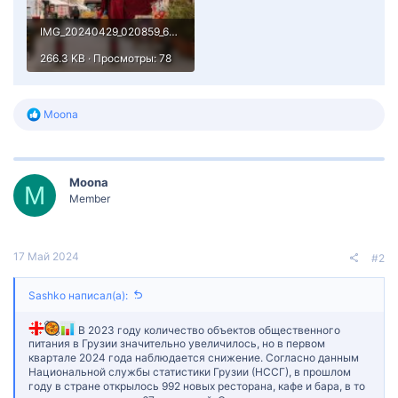
IMG_20240429_020859_607.jpg
266.3 KB · Просмотры: 78
Р
Moona
е
а
к
ц
Moona
и
M
и
Member
:
17 Май 2024
#2
Sashko написал(а):
В 2023 году количество объектов общественного
питания в Грузии значительно увеличилось, но в первом
квартале 2024 года наблюдается снижение. Согласно данным
Национальной службы статистики Грузии (НССГ), в прошлом
году в стране открылось 992 новых ресторана, кафе и бара, в то