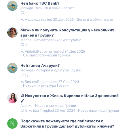
Чей банк TBC Bank?
jedwiga
Деньги и обмен валют
1
Надежда
20 Дек 2023
Деньги и обмен валют
Можно ли получить консультацию у нескольких
врачей в Грузии?
Marina
Стоматологический туризм
2
ViolettaPetrovna
31 Дек 2025
Стоматологический туризм
Чей танец Ачарули?
jedwiga
История и культура Грузии
15
БизнесЛеди
27 Сен 2024
История и культура Грузии
🎨 Искусство и Жизнь Кирилла и Ильи Зданевичей
🖌️
Asenka
Известные люди Грузии
Ева Т
20 Авг 2024
Известные люди Грузии
6
Подскажите пожалуйста где поблизости к
N
Варкетили в Грузии делают дубликаты ключей?