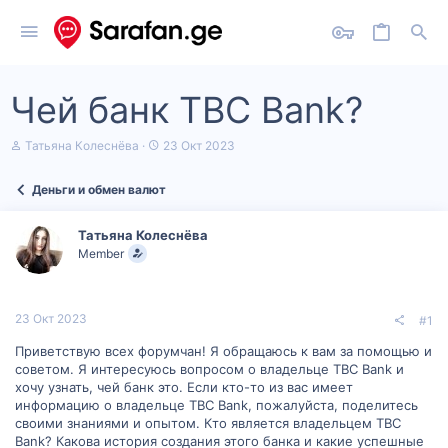
Чей банк TBC Bank?
А
Д
Татьяна Колеснёва
23 Окт 2023
в
а
т
т
Деньги и обмен валют
о
а
р
н
т
а
Татьяна Колеснёва
е
ч
Member
м
а
ы
л
а
23 Окт 2023
#1
Приветствую всех форумчан! Я обращаюсь к вам за помощью и
советом. Я интересуюсь вопросом о владельце TBC Bank и
хочу узнать, чей банк это. Если кто-то из вас имеет
информацию о владельце TBC Bank, пожалуйста, поделитесь
своими знаниями и опытом. Кто является владельцем TBC
Bank? Какова история создания этого банка и какие успешные