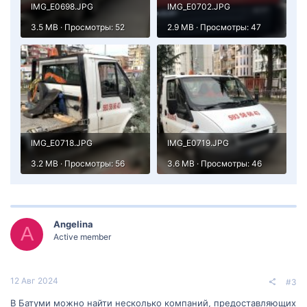
IMG_E0698.JPG
IMG_E0702.JPG
3.5 MB · Просмотры: 52
2.9 MB · Просмотры: 47
IMG_E0718.JPG
IMG_E0719.JPG
3.2 MB · Просмотры: 56
3.6 MB · Просмотры: 46
Angelina
A
Active member
12 Авг 2024
#3
В Батуми можно найти несколько компаний, предоставляющих