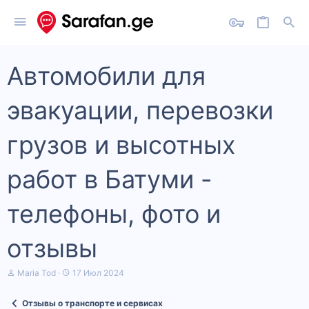
Автомобили для
эвакуации, перевозки
грузов и высотных
работ в Батуми -
телефоны, фото и
отзывы
А
Д
Maria Tod
17 Июл 2024
в
а
т
т
Отзывы о транспорте и сервисах
о
а