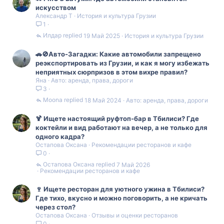
искусством
Александр Т
История и культура Грузии
1
Илдар
19 Май 2025
История и культура Грузии
🚗🚫Авто-Загадки: Какие автомобили запрещено
реэкспортировать из Грузии, и как я могу избежать
неприятных сюрпризов в этом вихре правил?
Яна
Авто: аренда, права, дороги
3
Moona
18 Май 2024
Авто: аренда, права, дороги
🍹 Ищете настоящий руфтоп-бар в Тбилиси? Где
коктейли и вид работают на вечер, а не только для
одного кадра?
Остапова Оксана
Рекомендации ресторанов и кафе
0
Остапова Оксана
7 Май 2026
Рекомендации ресторанов и кафе
🍷 Ищете ресторан для уютного ужина в Тбилиси?
Где тихо, вкусно и можно поговорить, а не кричать
через стол?
Остапова Оксана
Отзывы и оценки ресторанов
0