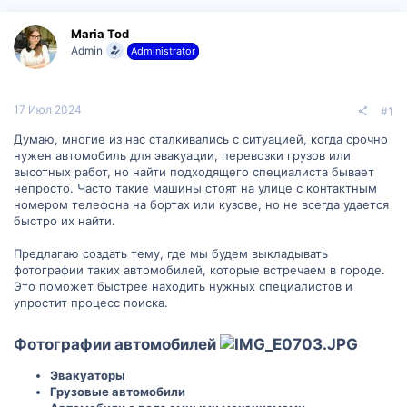
р
н
т
а
Maria Tod
е
ч
Admin
Administrator
м
а
ы
л
а
17 Июл 2024
#1
Думаю, многие из нас сталкивались с ситуацией, когда срочно
нужен автомобиль для эвакуации, перевозки грузов или
высотных работ, но найти подходящего специалиста бывает
непросто. Часто такие машины стоят на улице с контактным
номером телефона на бортах или кузове, но не всегда удается
быстро их найти.
Предлагаю создать тему, где мы будем выкладывать
фотографии таких автомобилей, которые встречаем в городе.
Это поможет быстрее находить нужных специалистов и
упростит процесс поиска.
Фотографии автомобилей
Эвакуаторы
Грузовые автомобили